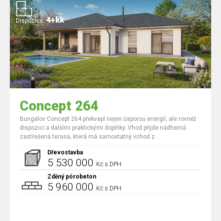
4+kk
Dispozice:
Concept 264
Bungalov Concept 264 překvapí nejen úsporou energií, ale rovněž
dispozicí a dalšími praktickými doplňky. Vhod přijde nádherná
zastřešená terasa, která má samostatný vchod z ..
Dřevostavba
5 530 000
Kč s DPH
Zděný pórobeton
5 960 000
Kč s DPH