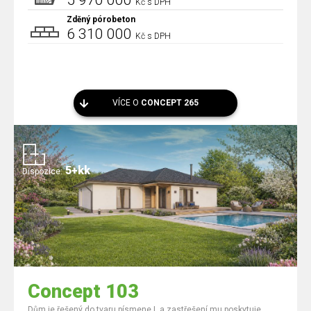
5 970 000
Kč s DPH
Zděný pórobeton
6 310 000
Kč s DPH
VÍCE O
CONCEPT 265
5+kk
Dispozice:
Concept 103
Dům je řešený do tvaru písmene L a zastřešení mu poskytuje