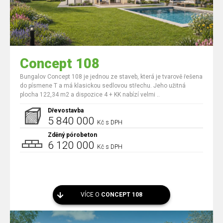
Concept 108
Bungalov Concept 108 je jednou ze staveb, která je tvarově řešena
do písmene T a má klasickou sedlovou střechu. Jeho užitná
plocha 122,34 m2 a dispozice 4 + KK nabízí velmi ..
Dřevostavba
5 840 000
Kč s DPH
Zděný pórobeton
6 120 000
Kč s DPH
VÍCE O
CONCEPT 108