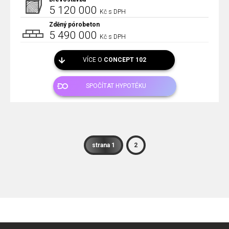
5 120 000
Kč s DPH
Zděný pórobeton
5 490 000
Kč s DPH
VÍCE O
CONCEPT 102
SPOČÍTAT HYPOTÉKU
strana 1
2