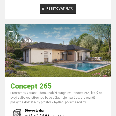
RESETOVAT
FILTR
5+kk
Dispozice:
Concept 265
Prostornou variantu domu nabízí bungalov Concept 265, který se
svojí valbovou střechou bude dělat nejen parádu, ale rovněž
poskytne dostatečný prostor k bydlení početné rodiny..
Dřevostavba