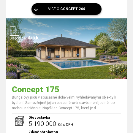
VÍCE O
CONCEPT 264
4+kk
Dispozice:
Concept 175
Bungalovy jsou v současné době velmi vyhledávanými objekty k
bydlení. Samozřejmě jejich bezbariérová stavba není jediné, co
mohou nabídnout. Například Concept 175, který je d..
Dřevostavba
5 190 000
Kč s DPH
Zděný pórobeton