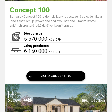
Concept 100
Bungalov Concept 100 je domek, který je postavený do obdélníku a
jeho zastřešení je provedeno sedlovou střechou. Nabízí kromě
vnitřních prostorů ještě další venkovní terasu,..
Dřevostavba
5 570 000
Kč s DPH
Zděný pórobeton
6 150 000
Kč s DPH
VÍCE O
CONCEPT 100
4+kk
Dispozice:
Střecha:
Sedlová