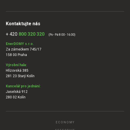
Kontaktujte nás
+ 420
800 320 320
(Po - Pá 8:00 - 16:00)
EnerDOMY s.r.o.
Za zámečkem 745/17
158 00 Praha
Výrobní hala:
Hlízovská 385
281 23 Starý Kolín
Kancelář pro jednání:
Jaselská 912
280 02 Kolín
ECONOMY