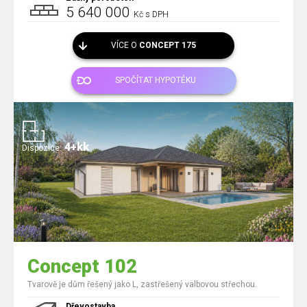
5 640 000
Kč s DPH
VÍCE O
CONCEPT 175
SPOČÍTAT HYPOTÉKU
4+kk
Dispozice:
Concept 102
Tvarově je dům řešený jako L, zastřešený valbovou střechou.
Dřevostavba