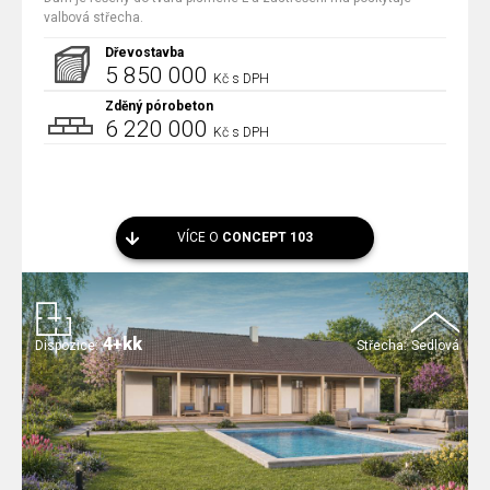
valbová střecha.
Dřevostavba
5 850 000
Kč s DPH
Zděný pórobeton
6 220 000
Kč s DPH
VÍCE O
CONCEPT 103
4+kk
Dispozice:
Střecha:
Sedlová