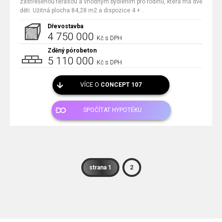
zastřešenou terasou a vhodným bydlením pro rodinu, která má dvě
děti. Užitná plocha 84,28 m2 a dispozice 4 + ..
Dřevostavba
4 750 000
Kč s DPH
Zděný pórobeton
5 110 000
Kč s DPH
VÍCE O
CONCEPT 107
SPOČÍTAT HYPOTÉKU
strana 1
2