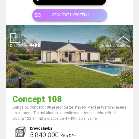
SPOČÍTAT HYPOTÉKU
4+kk
Dispozice:
Střecha:
Sedlová
Concept 108
Bungalov Concept 108 je jednou ze staveb, která je tvarově řešena
do písmene T a má klasickou sedlovou střechu. Jeho užitná
plocha 122,34 m2 a dispozice 4 + KK nabízí velmi ..
Dřevostavba
5 840 000
Kč s DPH