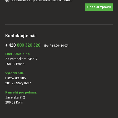
Souhlasím se zpracováním osobních údajů.
Odeslat zprávu
Kontaktujte nás
+ 420
800 320 320
(Po - Pá 8:00 - 16:00)
EnerDOMY s.r.o.
Za zámečkem 745/17
158 00 Praha
Výrobní hala:
Hlízovská 385
281 23 Starý Kolín
Kancelář pro jednání:
Jaselská 912
280 02 Kolín