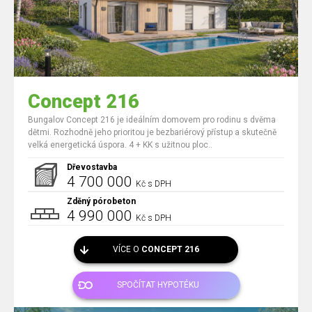
Concept 216
Bungalov Concept 216 je ideálním domovem pro rodinu s dvěma
dětmi. Rozhodně jeho prioritou je bezbariérový přístup a skutečně
velká energetická úspora. 4 + KK s užitnou ploc..
Dřevostavba
4 700 000
Kč s DPH
Zděný pórobeton
4 990 000
Kč s DPH
VÍCE O
CONCEPT 216
SPOČÍTAT HYPOTÉKU