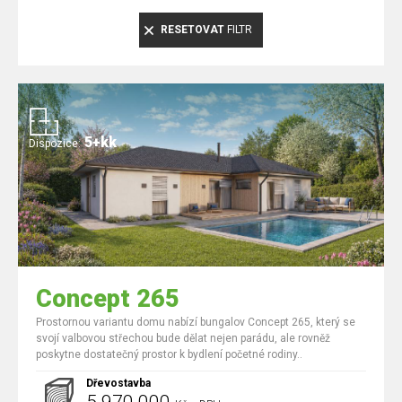
RESETOVAT
FILTR
5+kk
Dispozice:
Concept 265
Prostornou variantu domu nabízí bungalov Concept 265, který se
svojí valbovou střechou bude dělat nejen parádu, ale rovněž
poskytne dostatečný prostor k bydlení početné rodiny..
Dřevostavba