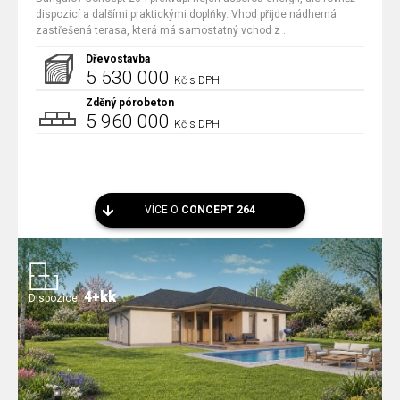
dispozicí a dalšími praktickými doplňky. Vhod přijde nádherná
zastřešená terasa, která má samostatný vchod z ..
Dřevostavba
5 530 000
Kč s DPH
Zděný pórobeton
5 960 000
Kč s DPH
VÍCE O
CONCEPT 264
4+kk
Dispozice: