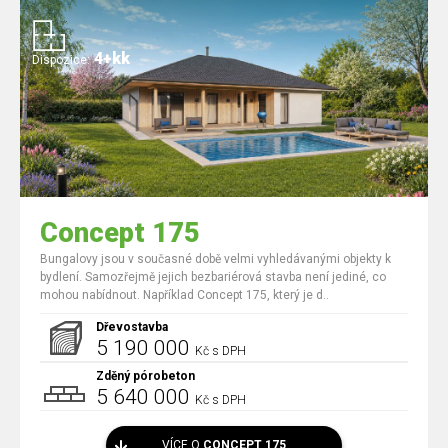
4+kk
Dispozice:
Concept 175
Bungalovy jsou v současné době velmi vyhledávanými objekty k
bydlení. Samozřejmě jejich bezbariérová stavba není jediné, co
mohou nabídnout. Například Concept 175, který je d..
Dřevostavba
5 190 000
Kč s DPH
Zděný pórobeton
5 640 000
Kč s DPH
VÍCE O
CONCEPT 175