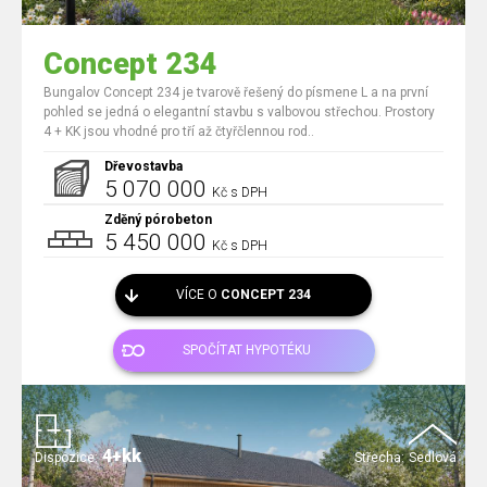
Concept 234
Bungalov Concept 234 je tvarově řešený do písmene L a na první
pohled se jedná o elegantní stavbu s valbovou střechou. Prostory
4 + KK jsou vhodné pro tří až čtyřčlennou rod..
Dřevostavba
5 070 000
Kč s DPH
Zděný pórobeton
5 450 000
Kč s DPH
VÍCE O
CONCEPT 234
SPOČÍTAT HYPOTÉKU
4+kk
Dispozice:
Střecha:
Sedlová