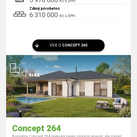
5 970 000
Kč s DPH
Zděný pórobeton
6 310 000
Kč s DPH
VÍCE O
CONCEPT 265
4+kk
Dispozice:
Concept 264
Bungalov Concept 264 překvapí nejen úsporou energií, ale rovněž