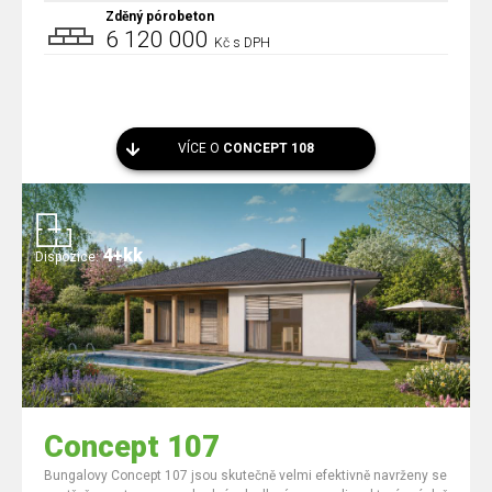
Zděný pórobeton
6 120 000
Kč s DPH
VÍCE O
CONCEPT 108
4+kk
Dispozice:
Concept 107
Bungalovy Concept 107 jsou skutečně velmi efektivně navrženy se