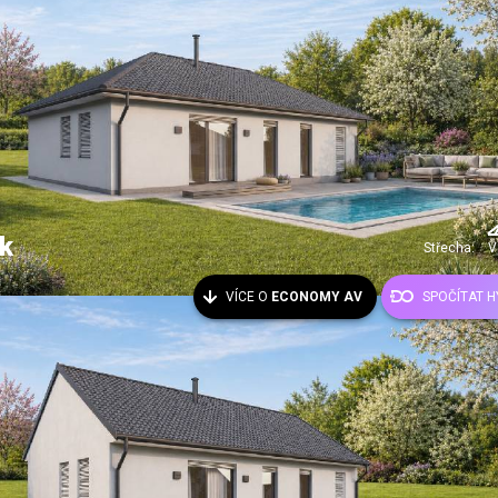
k
Střecha:
V
VÍCE O
ECONOMY AV
SPOČÍTAT 