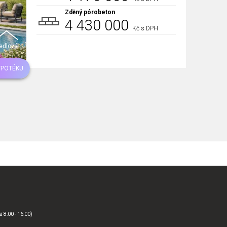
Zděný pórobeton
4 430 000
Kč s DPH
edlová
YPOTÉKU
á 8:00 - 16:00)