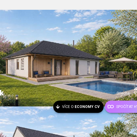
k
Střecha:
V
VÍCE O
ECONOMY CV
SPOČÍTAT 