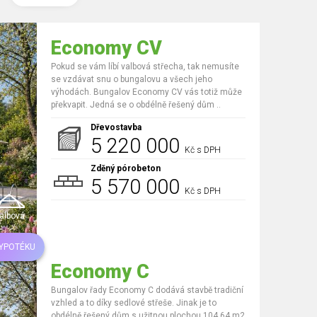
Economy CV
Pokud se vám líbí valbová střecha, tak nemusíte
se vzdávat snu o bungalovu a všech jeho
výhodách. Bungalov Economy CV vás totiž může
překvapit. Jedná se o obdélně řešený dům ..
Dřevostavba
5 220 000
Kč s DPH
Zděný pórobeton
5 570 000
Kč s DPH
albová
HYPOTÉKU
Economy C
Bungalov řady Economy C dodává stavbě tradiční
vzhled a to díky sedlové střeše. Jinak je to
obdélně řešený dům s užitnou plochou 104,64 m2