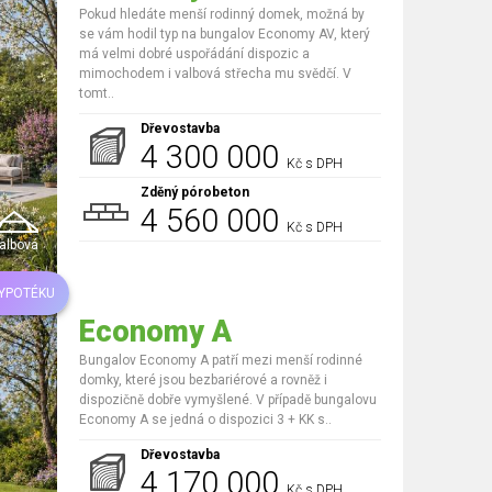
Pokud hledáte menší rodinný domek, možná by
se vám hodil typ na bungalov Economy AV, který
má velmi dobré uspořádání dispozic a
mimochodem i valbová střecha mu svědčí. V
tomt..
Dřevostavba
4 300 000
Kč s DPH
Zděný pórobeton
4 560 000
Kč s DPH
albová
HYPOTÉKU
Economy A
Bungalov Economy A patří mezi menší rodinné
domky, které jsou bezbariérové a rovněž i
dispozičně dobře vymyšlené. V případě bungalovu
Economy A se jedná o dispozici 3 + KK s..
Dřevostavba
4 170 000
Kč s DPH