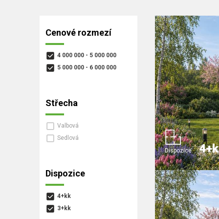
Cenové rozmezí
4 000 000 - 5 000 000
5 000 000 - 6 000 000
Střecha
Valbová
Sedlová
4+k
Dispozice:
Dispozice
4+kk
3+kk