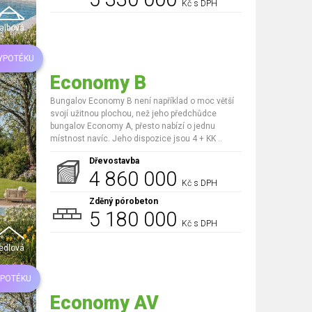
Kč s DPH
albová
HYPOTÉKU
Economy B
Bungalov Economy B není například o moc větší
svojí užitnou plochou, než jeho předchůdce
bungalov Economy A, přesto nabízí o jednu
místnost navíc. Jeho dispozice jsou 4 + KK ..
Dřevostavba
4 860 000
Kč s DPH
Zděný pórobeton
5 180 000
Kč s DPH
edlová
YPOTÉKU
Economy AV