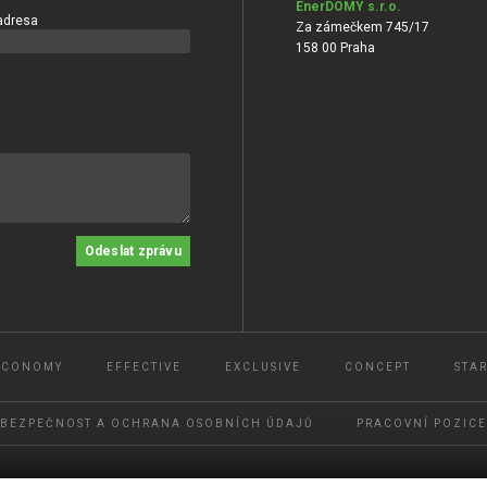
EnerDOMY s.r.o.
adresa
Za zámečkem 745/17
158 00 Praha
Odeslat zprávu
ECONOMY
EFFECTIVE
EXCLUSIVE
CONCEPT
STAR
BEZPEČNOST A OCHRANA OSOBNÍCH ÚDAJŮ
PRACOVNÍ POZICE
© 2022, Ener DOMY, s.r.o.