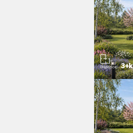
3+k
Dispozice: