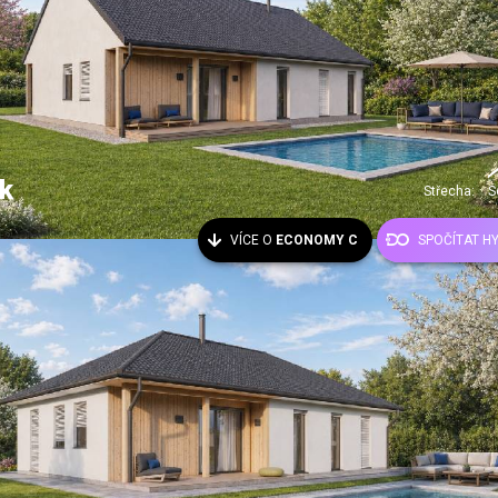
k
Střecha:
S
VÍCE O
ECONOMY C
SPOČÍTAT H