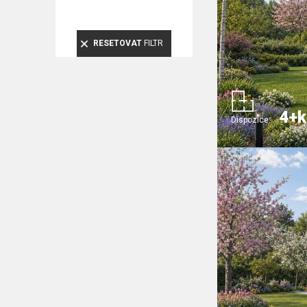
RESETOVAT
FILTR
4+k
Dispozice: