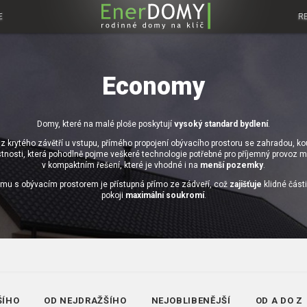
E
R
Economy
Domy, které na malé ploše poskytují
vysoký standard bydlení
.
z krytého závětří u vstupu, přímého propojení obývacího prostoru se zahradou, 
stnosti, která pohodlně pojme veškeré technologie potřebné pro příjemný provoz
v kompaktním řešení, které je vhodné i na
menší pozemky
.
mu s obývacím prostorem je přístupná přímo ze zádveří, což
zajišťuje
klidné část
pokoji
maximální soukromí
.
ŠÍHO
OD NEJDRAŽŠÍHO
NEJOBLIBENĚJŠÍ
OD A DO Z