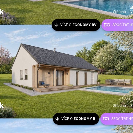
k
Střecha:
V
VÍCE O
ECONOMY BV
SPOČÍTAT 
k
Střecha:
S
VÍCE O
ECONOMY B
SPOČÍTAT H