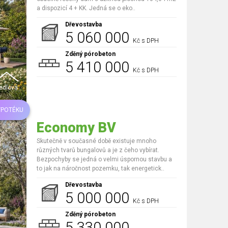
a dispozicí 4 + KK. Jedná se o eko..
Dřevostavba
5 060 000
Kč s DPH
Zděný pórobeton
5 410 000
Kč s DPH
edlová
YPOTÉKU
Economy BV
Skutečně v současné době existuje mnoho
různých tvarů bungalovů a je z čeho vybírat.
Bezpochyby se jedná o velmi úspornou stavbu a
to jak na náročnost pozemku, tak energetick..
Dřevostavba
5 000 000
Kč s DPH
Zděný pórobeton
5 330 000