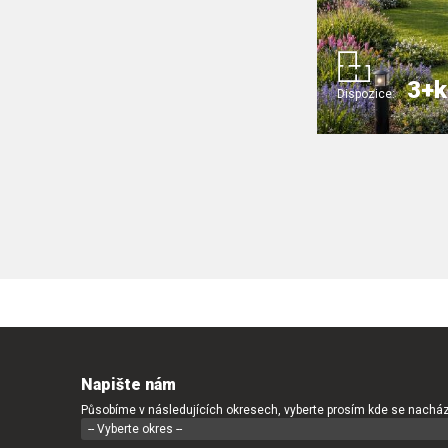
3+k
Dispozice:
Napište nám
Působíme v následujících okresech, vyberte prosím kde se nacház