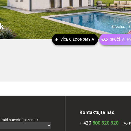
k
Střecha:
S
VÍCE O
ECONOMY A
SPOČÍTAT H
Kontaktujte nás
í váš stavební pozemek.
+ 420
800 320 320
(Po - P