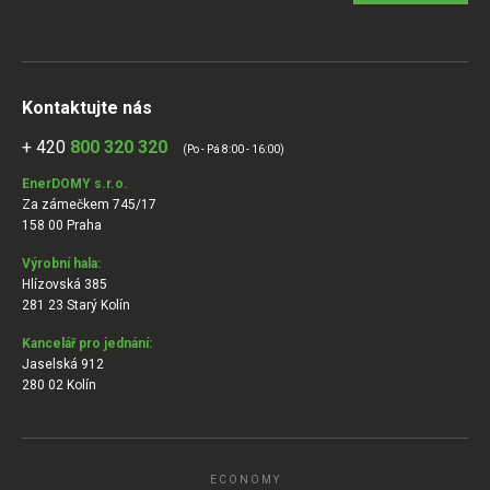
Kontaktujte nás
+ 420
800 320 320
(Po - Pá 8:00 - 16:00)
EnerDOMY s.r.o.
Za zámečkem 745/17
158 00 Praha
Výrobní hala:
Hlízovská 385
281 23 Starý Kolín
Kancelář pro jednání:
Jaselská 912
280 02 Kolín
ECONOMY