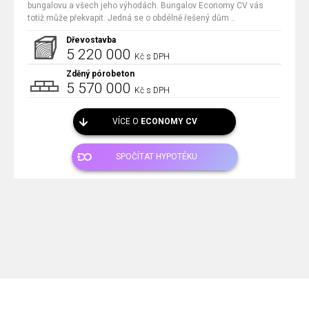
bungalovu a všech jeho výhodách. Bungalov Economy CV vás
totiž může překvapit. Jedná se o obdélně řešený dům ..
Dřevostavba
5 220 000
Kč s DPH
Zděný pórobeton
5 570 000
Kč s DPH
VÍCE O
ECONOMY CV
SPOČÍTAT HYPOTÉKU