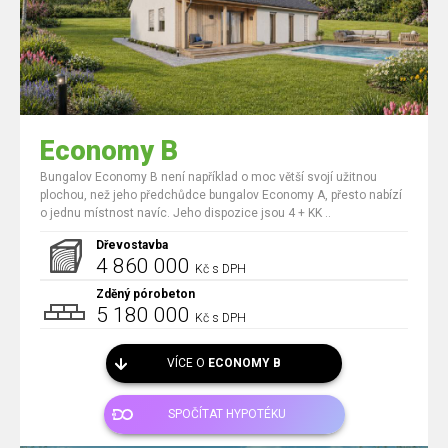
Economy B
Bungalov Economy B není například o moc větší svojí užitnou
plochou, než jeho předchůdce bungalov Economy A, přesto nabízí
o jednu místnost navíc. Jeho dispozice jsou 4 + KK ..
Dřevostavba
4 860 000
Kč s DPH
Zděný pórobeton
5 180 000
Kč s DPH
VÍCE O
ECONOMY B
SPOČÍTAT HYPOTÉKU