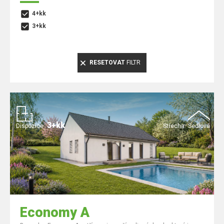
4+kk
3+kk
RESETOVAT
FILTR
3+kk
Dispozice:
Střecha:
Sedlová
Economy A