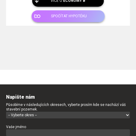
VÍCE O
ECONOMY B
SPOČÍTAT HYPOTÉKU
Napište nám
Působíme v následujících okresech, vyberte prosím kde se nachází váš
stavební pozemek.
Vaše jméno