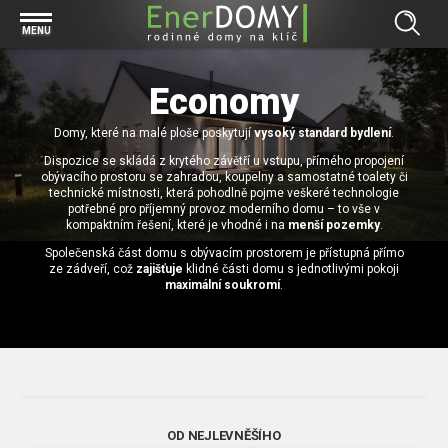
Prohlížet vše v kategorii Bungalovy
MENU
Start
Concept
Economy
Prohlížet vše v kategorii Projekty
Exclusive
Domy, které na malé ploše poskytují
Individuální projekty
vysoký standard bydlení
.
Effective
Prohlížet vše v kategorii Technologie
Dispozice se skládá z krytého závětří u vstupu, přímého propojení
Typové řešení
Economy
obývacího prostoru se zahradou, koupelny a samostatné toalety či
Základová deska
technické místnosti, která pohodlně pojme veškeré technologie
Prohlížet vše v kategorii Kontakt
potřebné pro příjemný provoz moderního domu – to vše v
Technologie domu
Pracovní pozice
kompaktním řešení, které je vhodné i na
menší pozemky
.
Prohlížet vše v kategorii Magazín
Zděné domy na klíč
Společenská část domu s obývacím prostorem je přístupná přímo
Bezpečnost a ochrana osobních údajů
ze zádveří, což
zajišťuje
klidné části domu s jednotlivými pokoji
Financování výstavby rodinného domu
Dřevostavby
maximální soukromí
.
7 důvodů, proč si zvolit bungalov
Prohlížet vše v kategorii Realizace
Vytvořili jsme pro Vás nové stránky
RD Dobrovice
Bungalov, nebo patrový dům? Každý má svá pro a proti
Prohlížet vše v kategorii Reference
RD Sadská
Výhody a nevýhody dřevostaveb a zděných domů
Za jeden den pod střechou
RD Zhoř u Jihlavy
Přízemní rodinné domy
OD NEJLEVNĚŠÍHO
Video EnerDOMY s.r.o.