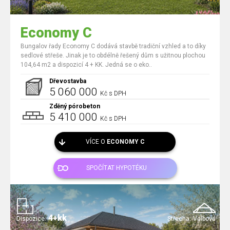
Economy C
Bungalov řady Economy C dodává stavbě tradiční vzhled a to díky
sedlové střeše. Jinak je to obdélně řešený dům s užitnou plochou
104,64 m2 a dispozicí 4 + KK. Jedná se o eko..
Dřevostavba
5 060 000
Kč s DPH
Zděný pórobeton
5 410 000
Kč s DPH
VÍCE O
ECONOMY C
SPOČÍTAT HYPOTÉKU
4+kk
Dispozice:
Střecha:
Valbová