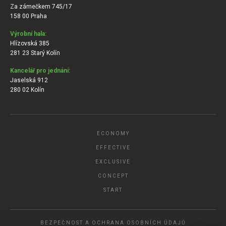
Za zámečkem 745/17
158 00 Praha
Výrobní hala:
Hlízovská 385
281 23 Starý Kolín
Kancelář pro jednání:
Jaselská 912
280 02 Kolín
ECONOMY
EFFECTIVE
EXCLUSIVE
CONCEPT
START
BEZPEČNOST A OCHRANA OSOBNÍCH ÚDAJŮ