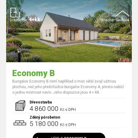
4+kk
Dispozice:
Střecha:
Sedlová
Economy B
Bungalov Economy B není například o moc větší svojí užitnou
plochou, než jeho předchůdce bungalov Economy A, přesto nabízí
o jednu místnost navíc. Jeho dispozice jsou 4 + KK ..
Dřevostavba
4 860 000
Kč s DPH
Zděný pórobeton
5 180 000
Kč s DPH