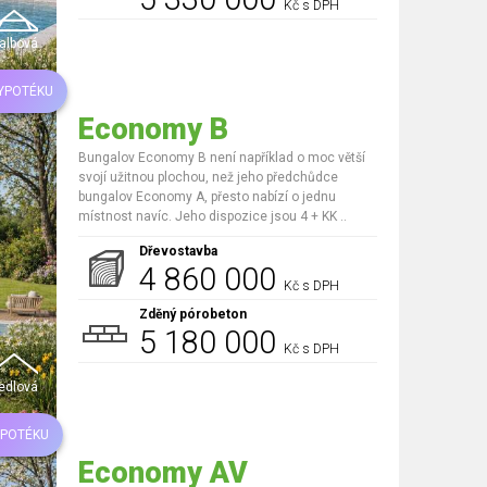
Kč s DPH
albová
HYPOTÉKU
Economy B
Bungalov Economy B není například o moc větší
svojí užitnou plochou, než jeho předchůdce
bungalov Economy A, přesto nabízí o jednu
místnost navíc. Jeho dispozice jsou 4 + KK ..
Dřevostavba
4 860 000
Kč s DPH
Zděný pórobeton
5 180 000
Kč s DPH
edlová
YPOTÉKU
Economy AV