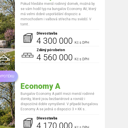
Pokud hledáte menší rodinný domek, možná by
se vám hodil typ na bungalov Economy AV, který
má velmi dobré uspořádání dispozic a
mimochodem i valbová střecha mu svědčí. V
tomt..
Dřevostavba
4 300 000
Kč s DPH
Zděný pórobeton
4 560 000
Kč s DPH
albová
HYPOTÉKU
Economy A
Bungalov Economy A patří mezi menší rodinné
domky, které jsou bezbariérové a rovněž i
dispozičně dobře vymyšlené. V případě bungalovu
Economy A se jedná o dispozici 3 + KK s..
Dřevostavba
4 170 000
Kč s DPH