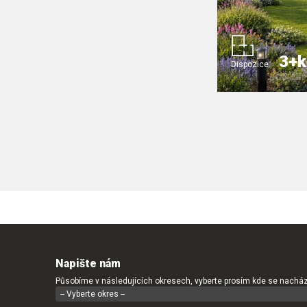
3+k
Dispozice:
Napište nám
Působíme v následujících okresech, vyberte prosím kde se nacház