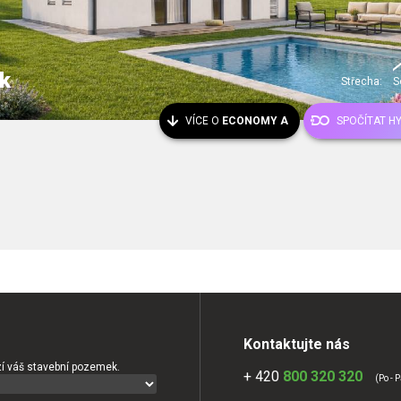
k
Střecha:
S
VÍCE O
ECONOMY A
SPOČÍTAT H
Kontaktujte nás
í váš stavební pozemek.
+ 420
800 320 320
(Po - P