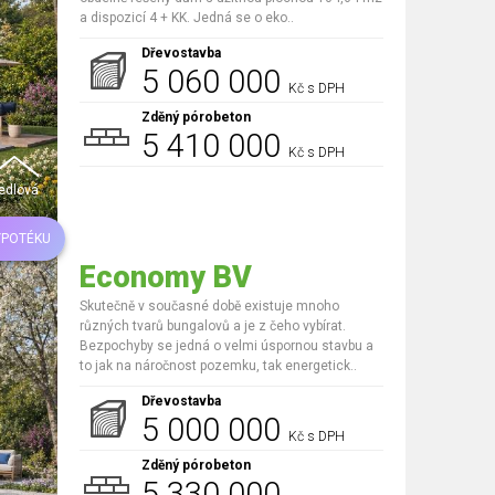
a dispozicí 4 + KK. Jedná se o eko..
Dřevostavba
5 060 000
Kč s DPH
Zděný pórobeton
5 410 000
Kč s DPH
edlová
YPOTÉKU
Economy BV
Skutečně v současné době existuje mnoho
různých tvarů bungalovů a je z čeho vybírat.
Bezpochyby se jedná o velmi úspornou stavbu a
to jak na náročnost pozemku, tak energetick..
Dřevostavba
5 000 000
Kč s DPH
Zděný pórobeton
5 330 000