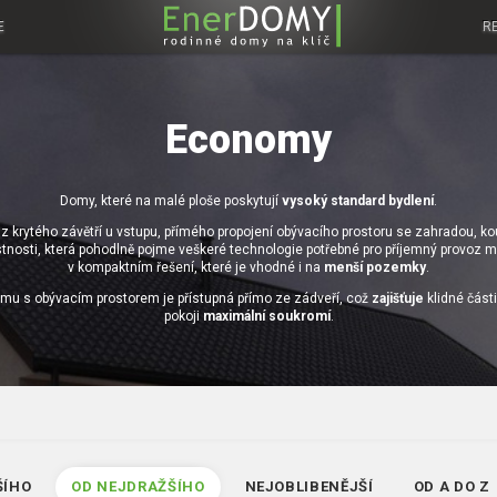
E
R
Economy
Domy, které na malé ploše poskytují
vysoký standard bydlení
.
z krytého závětří u vstupu, přímého propojení obývacího prostoru se zahradou, 
stnosti, která pohodlně pojme veškeré technologie potřebné pro příjemný provoz
v kompaktním řešení, které je vhodné i na
menší pozemky
.
mu s obývacím prostorem je přístupná přímo ze zádveří, což
zajišťuje
klidné část
pokoji
maximální soukromí
.
ŠÍHO
OD NEJDRAŽŠÍHO
NEJOBLIBENĚJŠÍ
OD A DO Z