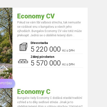
Economy CV
Pokud se vám líbí valbová střecha, tak nemusíte
se vzdávat snu o bungalovu a všech jeho
výhodách. Bungalov Economy CV vás totiž může
překvapit. Jedná se o obdélně řešený dům ..
Dřevostavba
5 220 000
Kč s DPH
Zděný pórobeton
5 570 000
Kč s DPH
albová
HYPOTÉKU
Economy C
Bungalov řady Economy C dodává stavbě tradiční
vzhled a to díky sedlové střeše. Jinak je to
obdélně řešený dům s užitnou plochou 104,64 m2