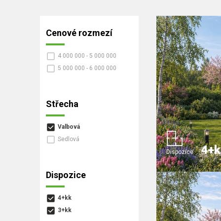
Cenové rozmezí
4 000 000 - 5 000 000
5 000 000 - 6 000 000
Střecha
Valbová
Sedlová
4+k
Dispozice:
Dispozice
4+kk
3+kk