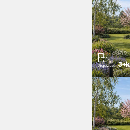
3+k
Dispozice: