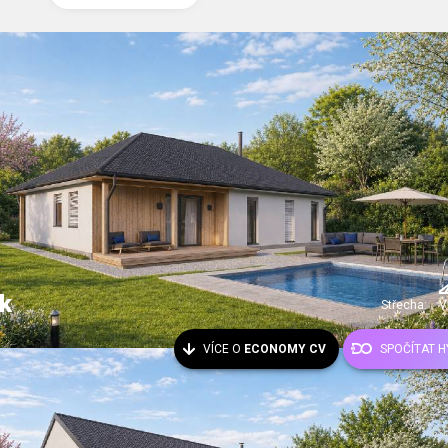
k
Střecha:
V
VÍCE O
ECONOMY CV
SPOČÍTAT 