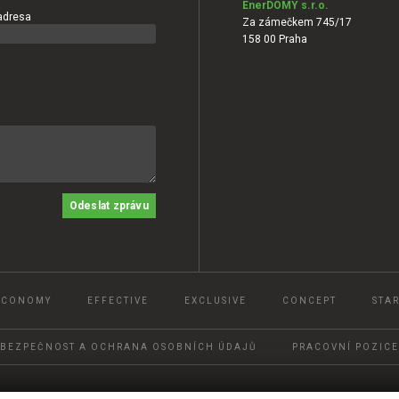
EnerDOMY s.r.o.
adresa
Za zámečkem 745/17
158 00 Praha
Odeslat zprávu
ECONOMY
EFFECTIVE
EXCLUSIVE
CONCEPT
STAR
BEZPEČNOST A OCHRANA OSOBNÍCH ÚDAJŮ
PRACOVNÍ POZICE
© 2022, Ener DOMY, s.r.o.