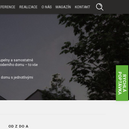
EFERENCE
REALIZACE
O NÁS
MAGAZÍN
KONTAKT
koupelny a samostatné
 moderního domu – to vše
P
A
R
Y
C
H
L
Á
O
P
T
Á
V
K
i domu s jednotlivými
OD Z DO A