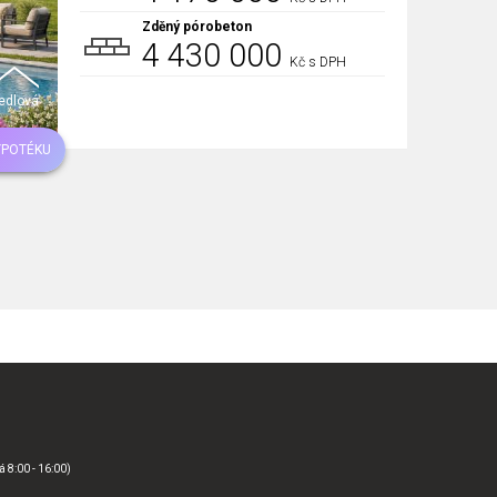
Zděný pórobeton
4 430 000
Kč s DPH
edlová
YPOTÉKU
á 8:00 - 16:00)