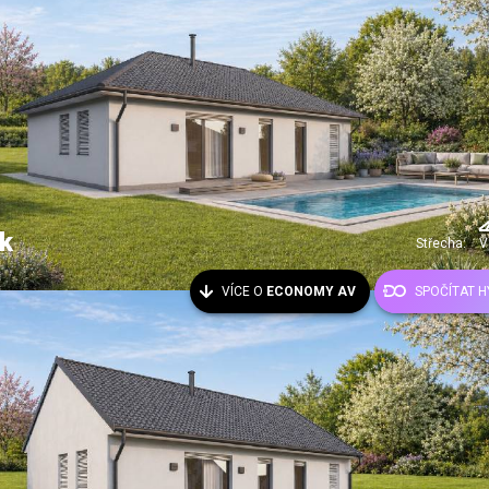
k
Střecha:
V
VÍCE O
ECONOMY AV
SPOČÍTAT 