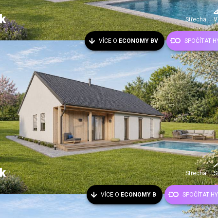
k
Střecha:
V
VÍCE O
ECONOMY BV
SPOČÍTAT 
k
Střecha:
S
VÍCE O
ECONOMY B
SPOČÍTAT H