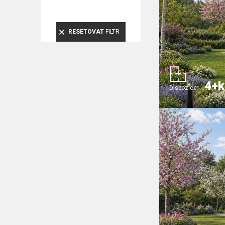
RESETOVAT
FILTR
4+k
Dispozice: