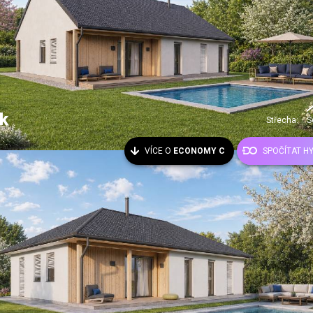
k
Střecha:
S
VÍCE O
ECONOMY C
SPOČÍTAT H