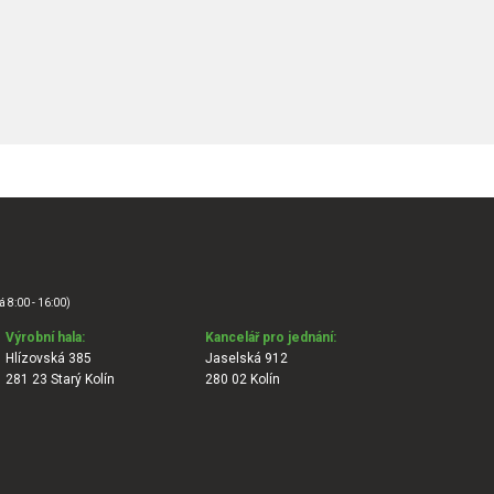
á 8:00 - 16:00)
Výrobní hala:
Kancelář pro jednání:
Hlízovská 385
Jaselská 912
281 23 Starý Kolín
280 02 Kolín