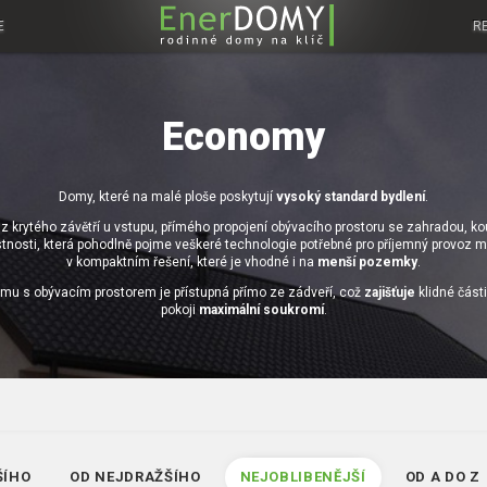
E
R
Economy
Domy, které na malé ploše poskytují
vysoký standard bydlení
.
z krytého závětří u vstupu, přímého propojení obývacího prostoru se zahradou, 
stnosti, která pohodlně pojme veškeré technologie potřebné pro příjemný provoz
v kompaktním řešení, které je vhodné i na
menší pozemky
.
mu s obývacím prostorem je přístupná přímo ze zádveří, což
zajišťuje
klidné část
pokoji
maximální soukromí
.
ŠÍHO
OD NEJDRAŽŠÍHO
NEJOBLIBENĚJŠÍ
OD A DO Z