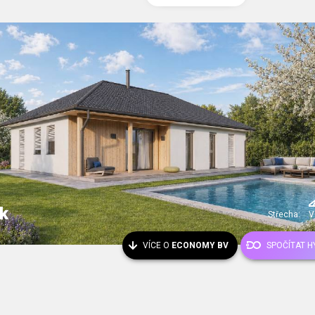
k
Střecha:
V
VÍCE O
ECONOMY BV
SPOČÍTAT 