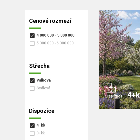
Cenové rozmezí
4 000 000 - 5 000 000
5 000 000 - 6 000 000
Střecha
Valbová
Sedlová
4+k
Dispozice:
Dispozice
4+kk
3+kk