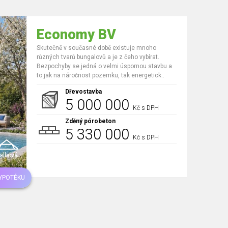
Economy BV
Skutečně v současné době existuje mnoho
různých tvarů bungalovů a je z čeho vybírat.
Bezpochyby se jedná o velmi úspornou stavbu a
to jak na náročnost pozemku, tak energetick..
Dřevostavba
5 000 000
Kč s DPH
Zděný pórobeton
5 330 000
Kč s DPH
albová
HYPOTÉKU