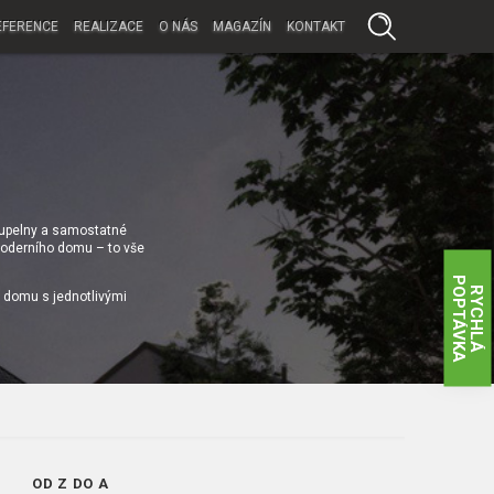
EFERENCE
REALIZACE
O NÁS
MAGAZÍN
KONTAKT
koupelny a samostatné
 moderního domu – to vše
P
A
R
Y
C
H
L
Á
O
P
T
Á
V
K
i domu s jednotlivými
OD Z DO A