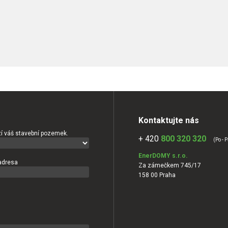
Kontaktujte nás
í váš stavební pozemek.
+ 420
800 320 320
(Po - P
EnerDOMY s.r.o.
adresa
Za zámečkem 745/17
158 00 Praha