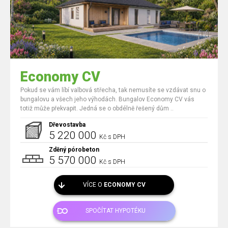
Economy CV
Pokud se vám líbí valbová střecha, tak nemusíte se vzdávat snu o
bungalovu a všech jeho výhodách. Bungalov Economy CV vás
totiž může překvapit. Jedná se o obdélně řešený dům ..
Dřevostavba
5 220 000
Kč s DPH
Zděný pórobeton
5 570 000
Kč s DPH
VÍCE O
ECONOMY CV
SPOČÍTAT HYPOTÉKU