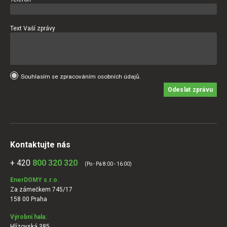
Text Vaší zprávy
Souhlasím se zpracováním osobních údajů.
Odeslat zprávu
Kontaktujte nás
+ 420
800 320 320
(Po - Pá 8:00 - 16:00)
EnerDOMY s.r.o.
Za zámečkem 745/17
158 00 Praha
Výrobní hala:
Hlízovská 385