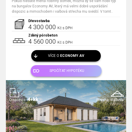
Pokud hledáte menší rodinný domek, možná by se vám hodil typ
na bungalov Economy AV, který má velmi dobré uspořádání
dispozic a mimochodem i valbová střecha mu svědčí. V tomt..
Dřevostavba
4 300 000
Kč s DPH
Zděný pórobeton
4 560 000
Kč s DPH
VÍCE O
ECONOMY AV
SPOČÍTAT HYPOTÉKU
4+kk
Dispozice:
Střecha:
Valbová