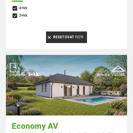
4+kk
3+kk
RESETOVAT
FILTR
3+kk
Dispozice:
Střecha:
Valbová
Economy AV