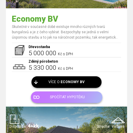
Economy BV
Skutečně v současné době existuje mnoho různých tvarů
bungalovů a je z čeho vybírat. Bezpochyby se jedná o velmi
úspornou stavbu a to jak na náročnost pozemku, tak energetick..
Dřevostavba
5 000 000
Kč s DPH
Zděný pórobeton
5 330 000
Kč s DPH
VÍCE O
ECONOMY BV
SPOČÍTAT HYPOTÉKU
4+kk
Dispozice:
Střecha:
Valbová