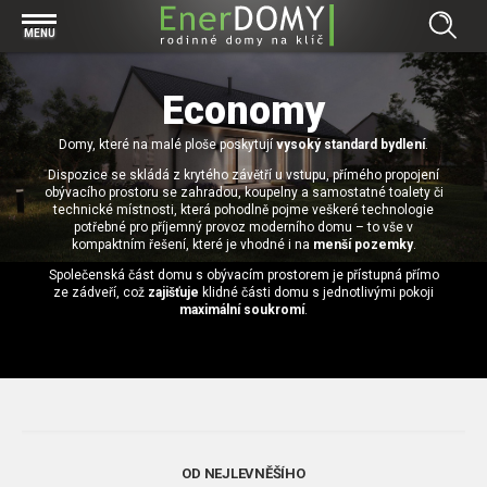
Prohlížet vše v kategorii Bungalovy
MENU
Start
Concept
Economy
Prohlížet vše v kategorii Projekty
Exclusive
Domy, které na malé ploše poskytují
Individuální projekty
vysoký standard bydlení
.
Effective
Prohlížet vše v kategorii Technologie
Dispozice se skládá z krytého závětří u vstupu, přímého propojení
Typové řešení
Economy
obývacího prostoru se zahradou, koupelny a samostatné toalety či
Základová deska
technické místnosti, která pohodlně pojme veškeré technologie
Prohlížet vše v kategorii Kontakt
potřebné pro příjemný provoz moderního domu – to vše v
Technologie domu
Pracovní pozice
kompaktním řešení, které je vhodné i na
menší pozemky
.
Prohlížet vše v kategorii Magazín
Zděné domy na klíč
Společenská část domu s obývacím prostorem je přístupná přímo
Bezpečnost a ochrana osobních údajů
ze zádveří, což
zajišťuje
klidné části domu s jednotlivými pokoji
Financování výstavby rodinného domu
Dřevostavby
maximální soukromí
.
7 důvodů, proč si zvolit bungalov
Prohlížet vše v kategorii Realizace
Vytvořili jsme pro Vás nové stránky
RD Dobrovice
Bungalov, nebo patrový dům? Každý má svá pro a proti
Prohlížet vše v kategorii Reference
RD Sadská
Výhody a nevýhody dřevostaveb a zděných domů
Za jeden den pod střechou
RD Zhoř u Jihlavy
Přízemní rodinné domy
OD NEJLEVNĚŠÍHO
Video EnerDOMY s.r.o.