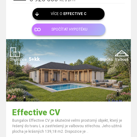
Kč s DPH
VÍCE O
EFFECTIVE C
SPOČÍTAT HYPOTÉKU
5+kk
Dispozice:
Střecha:
Valbová
Effective CV
Bungalov Effective CV je skutečně velmi prostorný objekt, který je
řešený do tvaru L a zastřešený je valbovou střechou. Jeho užitná
plocha je krásných 139,18 m2. Dispozice je ..