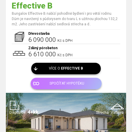
Effective B
Bungalov Effective B nabízí pohodlně bydlení i pro větší rodinu.
Dům je navržený s půdorysem do tvaru L s užitnou plochou 132,2
m2. Jeho zastřešení nabízí sedlová střecha a d..
Dřevostavba
6 090 000
Kč s DPH
Zděný pórobeton
6 610 000
Kč s DPH
VÍCE O
EFFECTIVE B
SPOČÍTAT HYPOTÉKU
4+kk
Dispozice:
Střecha:
Valbová