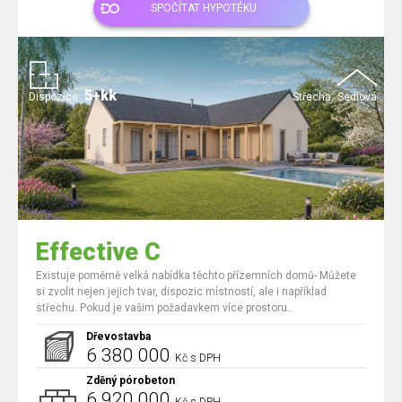
SPOČÍTAT HYPOTÉKU
5+kk
Dispozice:
Střecha:
Sedlová
Effective C
Existuje poměrně velká nabídka těchto přízemních domů- Můžete
si zvolit nejen jejich tvar, dispozic místností, ale i například
střechu. Pokud je vašim požadavkem více prostoru..
Dřevostavba
6 380 000
Kč s DPH
Zděný pórobeton
6 920 000