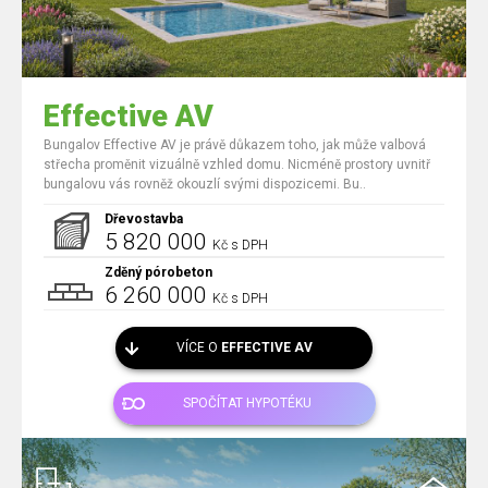
Effective AV
Bungalov Effective AV je právě důkazem toho, jak může valbová
střecha proměnit vizuálně vzhled domu. Nicméně prostory uvnitř
bungalovu vás rovněž okouzlí svými dispozicemi. Bu..
Dřevostavba
5 820 000
Kč s DPH
Zděný pórobeton
6 260 000
Kč s DPH
VÍCE O
EFFECTIVE AV
SPOČÍTAT HYPOTÉKU