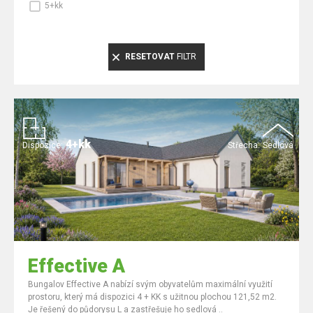
5+kk
RESETOVAT
FILTR
4+kk
Dispozice:
Střecha:
Sedlová
Effective A
Bungalov Effective A nabízí svým obyvatelům maximální využití
prostoru, který má dispozici 4 + KK s užitnou plochou 121,52 m2.
Je řešený do půdorysu L a zastřešuje ho sedlová ..