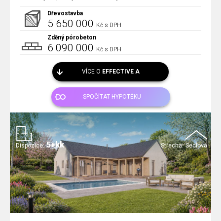
Dřevostavba
5 650 000
Kč s DPH
Zděný pórobeton
6 090 000
Kč s DPH
VÍCE O
EFFECTIVE A
SPOČÍTAT HYPOTÉKU
5+kk
Dispozice:
Střecha:
Sedlová