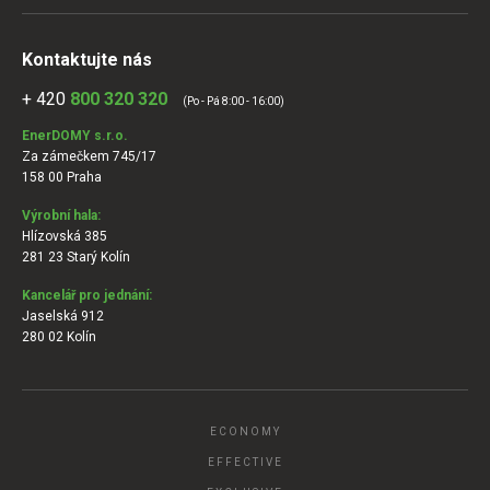
Kontaktujte nás
+ 420
800 320 320
(Po - Pá 8:00 - 16:00)
EnerDOMY s.r.o.
Za zámečkem 745/17
158 00 Praha
Výrobní hala:
Hlízovská 385
281 23 Starý Kolín
Kancelář pro jednání:
Jaselská 912
280 02 Kolín
ECONOMY
EFFECTIVE