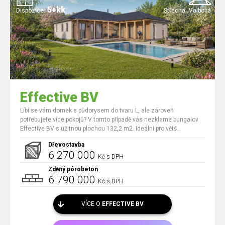
5+kk
Dispozice:
Střecha:
Valbová
Effective BV
Líbí se vám domek s půdorysem do tvaru L, ale zároveň
potřebujete více pokojů? V tomto případě vás nezklame bungalov
Effective BV s užitnou plochou 132,2 m2. Ideální pro větš..
Dřevostavba
6 270 000
Kč s DPH
Zděný pórobeton
6 790 000
Kč s DPH
VÍCE O
EFFECTIVE BV