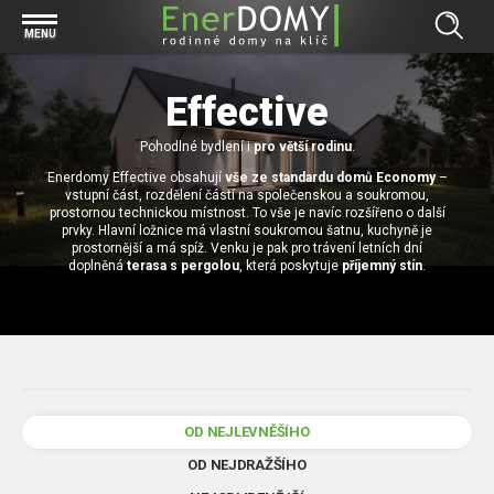
Prohlížet vše v kategorii Bungalovy
MENU
Start
Concept
Effective
Prohlížet vše v kategorii Projekty
Exclusive
Individuální projekty
Pohodlné bydlení i
pro větší rodinu
.
Effective
Prohlížet vše v kategorii Technologie
Enerdomy Effective obsahují
vše ze standardu domů Economy
–
Typové řešení
Economy
vstupní část, rozdělení částí na společenskou a soukromou,
Základová deska
prostornou technickou místnost. To vše je navíc rozšířeno o další
Prohlížet vše v kategorii Kontakt
prvky. Hlavní ložnice má vlastní soukromou šatnu, kuchyně je
Technologie domu
Pracovní pozice
prostornější a má spíž. Venku je pak pro trávení letních dní
Prohlížet vše v kategorii Magazín
doplněná
terasa s pergolou
, která poskytuje
příjemný stín
.
Zděné domy na klíč
Bezpečnost a ochrana osobních údajů
Financování výstavby rodinného domu
Dřevostavby
7 důvodů, proč si zvolit bungalov
Prohlížet vše v kategorii Realizace
Vytvořili jsme pro Vás nové stránky
RD Dobrovice
Bungalov, nebo patrový dům? Každý má svá pro a proti
Prohlížet vše v kategorii Reference
OD NEJLEVNĚŠÍHO
RD Sadská
Výhody a nevýhody dřevostaveb a zděných domů
Za jeden den pod střechou
OD NEJDRAŽŠÍHO
RD Zhoř u Jihlavy
Přízemní rodinné domy
Video EnerDOMY s.r.o.