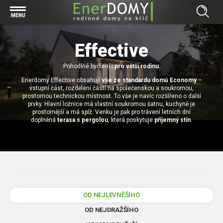
Prohlížet vše v kategorii Bungalovy
MENU
Start
Concept
Effective
Prohlížet vše v kategorii Projekty
Exclusive
Individuální projekty
Pohodlné bydlení i
pro větší rodinu
.
Effective
Prohlížet vše v kategorii Technologie
Enerdomy Effective obsahují
vše ze standardu domů Economy
–
Typové řešení
Economy
vstupní část, rozdělení částí na společenskou a soukromou,
Základová deska
prostornou technickou místnost. To vše je navíc rozšířeno o další
Prohlížet vše v kategorii Kontakt
prvky. Hlavní ložnice má vlastní soukromou šatnu, kuchyně je
Technologie domu
Pracovní pozice
prostornější a má spíž. Venku je pak pro trávení letních dní
Prohlížet vše v kategorii Magazín
doplněná
terasa s pergolou
, která poskytuje
příjemný stín
.
Zděné domy na klíč
Bezpečnost a ochrana osobních údajů
Financování výstavby rodinného domu
Dřevostavby
7 důvodů, proč si zvolit bungalov
Prohlížet vše v kategorii Realizace
Vytvořili jsme pro Vás nové stránky
RD Dobrovice
Bungalov, nebo patrový dům? Každý má svá pro a proti
Prohlížet vše v kategorii Reference
OD NEJLEVNĚŠÍHO
RD Sadská
Výhody a nevýhody dřevostaveb a zděných domů
Za jeden den pod střechou
OD NEJDRAŽŠÍHO
RD Zhoř u Jihlavy
Přízemní rodinné domy
Video EnerDOMY s.r.o.