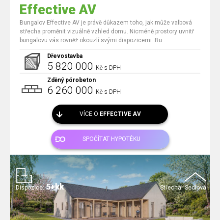
Effective AV
Bungalov Effective AV je právě důkazem toho, jak může valbová
střecha proměnit vizuálně vzhled domu. Nicméně prostory uvnitř
bungalovu vás rovněž okouzlí svými dispozicemi. Bu..
Dřevostavba
5 820 000
Kč s DPH
Zděný pórobeton
6 260 000
Kč s DPH
VÍCE O
EFFECTIVE AV
SPOČÍTAT HYPOTÉKU
5+kk
Dispozice:
Střecha:
Sedlová