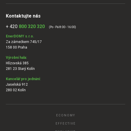
Kontaktujte nás
+ 420
800 320 320
(Po - Pá 8:00 - 16:00)
EnerDOMY s.r.o.
Za zámečkem 745/17
158 00 Praha
Výrobní hala:
Hlízovská 385
281 23 Starý Kolín
Kancelář pro jednání:
Jaselská 912
280 02 Kolín
ECONOMY
EFFECTIVE