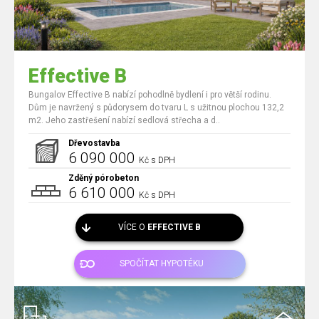
Effective B
Bungalov Effective B nabízí pohodlně bydlení i pro větší rodinu.
Dům je navržený s půdorysem do tvaru L s užitnou plochou 132,2
m2. Jeho zastřešení nabízí sedlová střecha a d..
Dřevostavba
6 090 000
Kč s DPH
Zděný pórobeton
6 610 000
Kč s DPH
VÍCE O
EFFECTIVE B
SPOČÍTAT HYPOTÉKU