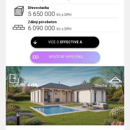
Dřevostavba
5 650 000
Kč s DPH
Zděný pórobeton
6 090 000
Kč s DPH
VÍCE O
EFFECTIVE A
SPOČÍTAT HYPOTÉKU
4+kk
Dispozice:
Střecha:
Valbová