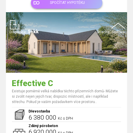
SPOČÍTAT HYPOTÉKU
5+kk
Dispozice:
Střecha:
Sedlová
Effective C
Existuje poměrně velká nabídka těchto přízemních domů- Můžete
si zvolit nejen jejich tvar, dispozic místností, ale i například
střechu. Pokud je vašim požadavkem více prostoru..
Dřevostavba
6 380 000
Kč s DPH
Zděný pórobeton
6 920 000