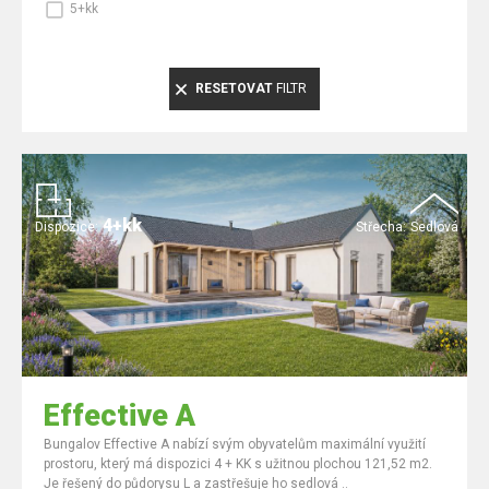
5+kk
RESETOVAT
FILTR
4+kk
Dispozice:
Střecha:
Sedlová
Effective A
Bungalov Effective A nabízí svým obyvatelům maximální využití
prostoru, který má dispozici 4 + KK s užitnou plochou 121,52 m2.
Je řešený do půdorysu L a zastřešuje ho sedlová ..