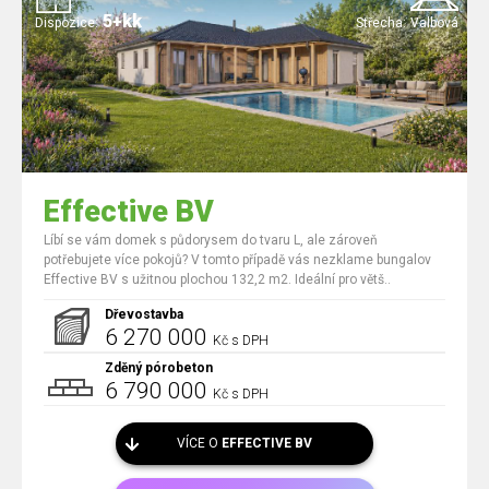
5+kk
Dispozice:
Střecha:
Valbová
Effective BV
Líbí se vám domek s půdorysem do tvaru L, ale zároveň
potřebujete více pokojů? V tomto případě vás nezklame bungalov
Effective BV s užitnou plochou 132,2 m2. Ideální pro větš..
Dřevostavba
6 270 000
Kč s DPH
Zděný pórobeton
6 790 000
Kč s DPH
VÍCE O
EFFECTIVE BV