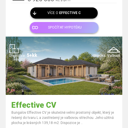
Kč s DPH
VÍCE O
EFFECTIVE C
SPOČÍTAT HYPOTÉKU
5+kk
Dispozice:
Střecha:
Valbová
Effective CV
Bungalov Effective CV je skutečně velmi prostorný objekt, který je
řešený do tvaru L a zastřešený je valbovou střechou. Jeho užitná
plocha je krásných 139,18 m2. Dispozice je ..