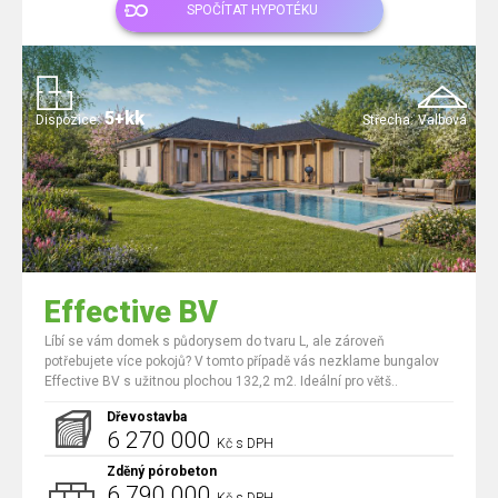
SPOČÍTAT HYPOTÉKU
5+kk
Dispozice:
Střecha:
Valbová
Effective BV
Líbí se vám domek s půdorysem do tvaru L, ale zároveň
potřebujete více pokojů? V tomto případě vás nezklame bungalov
Effective BV s užitnou plochou 132,2 m2. Ideální pro větš..
Dřevostavba
6 270 000
Kč s DPH
Zděný pórobeton
6 790 000