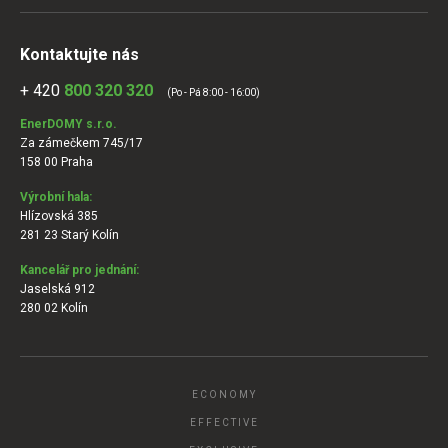
Kontaktujte nás
+ 420
800 320 320
(Po - Pá 8:00 - 16:00)
EnerDOMY s.r.o.
Za zámečkem 745/17
158 00 Praha
Výrobní hala:
Hlízovská 385
281 23 Starý Kolín
Kancelář pro jednání:
Jaselská 912
280 02 Kolín
ECONOMY
EFFECTIVE