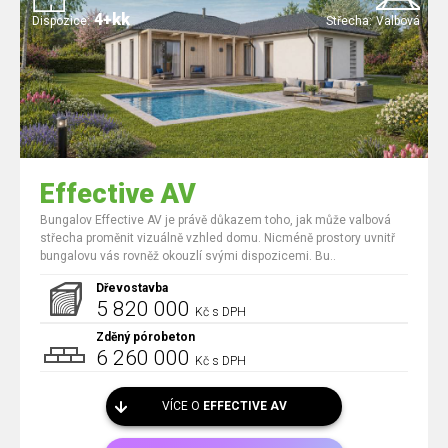
4+kk
Dispozice:
Střecha:
Valbová
Effective AV
Bungalov Effective AV je právě důkazem toho, jak může valbová
střecha proměnit vizuálně vzhled domu. Nicméně prostory uvnitř
bungalovu vás rovněž okouzlí svými dispozicemi. Bu..
Dřevostavba
5 820 000
Kč s DPH
Zděný pórobeton
6 260 000
Kč s DPH
VÍCE O
EFFECTIVE AV