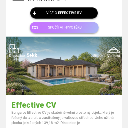
Kč s DPH
VÍCE O
EFFECTIVE BV
SPOČÍTAT HYPOTÉKU
5+kk
Dispozice:
Střecha:
Valbová
Effective CV
Bungalov Effective CV je skutečně velmi prostorný objekt, který je
řešený do tvaru L a zastřešený je valbovou střechou. Jeho užitná
plocha je krásných 139,18 m2. Dispozice je ..