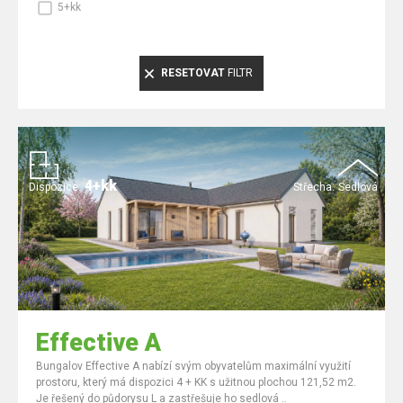
5+kk
RESETOVAT
FILTR
4+kk
Dispozice:
Střecha:
Sedlová
Effective A
Bungalov Effective A nabízí svým obyvatelům maximální využití
prostoru, který má dispozici 4 + KK s užitnou plochou 121,52 m2.
Je řešený do půdorysu L a zastřešuje ho sedlová ..