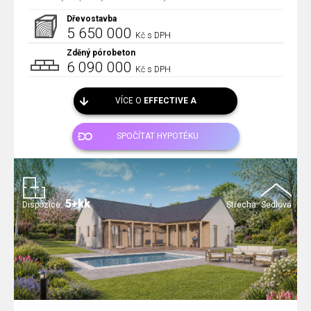
Dřevostavba
5 650 000
Kč s DPH
Zděný pórobeton
6 090 000
Kč s DPH
VÍCE O
EFFECTIVE A
SPOČÍTAT HYPOTÉKU
5+kk
Dispozice:
Střecha:
Sedlová