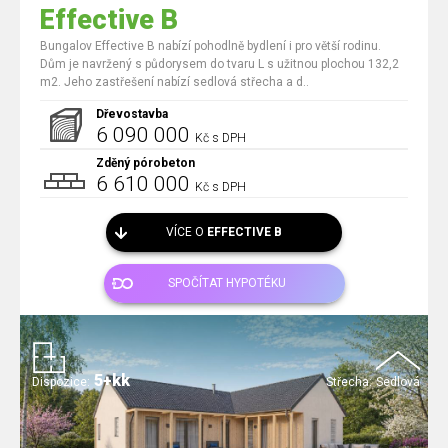
Effective B
Bungalov Effective B nabízí pohodlně bydlení i pro větší rodinu.
Dům je navržený s půdorysem do tvaru L s užitnou plochou 132,2
m2. Jeho zastřešení nabízí sedlová střecha a d..
Dřevostavba
6 090 000
Kč s DPH
Zděný pórobeton
6 610 000
Kč s DPH
VÍCE O
EFFECTIVE B
SPOČÍTAT HYPOTÉKU
5+kk
Dispozice:
Střecha:
Sedlová