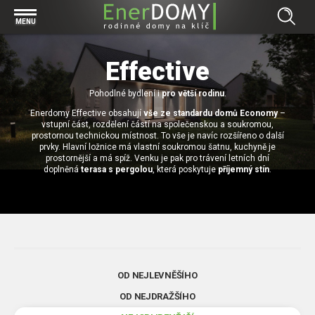
Prohlížet vše v kategorii Bungalovy
MENU
Start
Concept
Effective
Prohlížet vše v kategorii Projekty
Exclusive
Individuální projekty
Pohodlné bydlení i
pro větší rodinu
.
Effective
Prohlížet vše v kategorii Technologie
Enerdomy Effective obsahují
vše ze standardu domů Economy
–
Typové řešení
Economy
vstupní část, rozdělení částí na společenskou a soukromou,
Základová deska
prostornou technickou místnost. To vše je navíc rozšířeno o další
Prohlížet vše v kategorii Kontakt
prvky. Hlavní ložnice má vlastní soukromou šatnu, kuchyně je
Technologie domu
Pracovní pozice
prostornější a má spíž. Venku je pak pro trávení letních dní
Prohlížet vše v kategorii Magazín
doplněná
terasa s pergolou
, která poskytuje
příjemný stín
.
Zděné domy na klíč
Bezpečnost a ochrana osobních údajů
Financování výstavby rodinného domu
Dřevostavby
7 důvodů, proč si zvolit bungalov
Prohlížet vše v kategorii Realizace
Vytvořili jsme pro Vás nové stránky
RD Dobrovice
Bungalov, nebo patrový dům? Každý má svá pro a proti
Prohlížet vše v kategorii Reference
OD NEJLEVNĚŠÍHO
RD Sadská
Výhody a nevýhody dřevostaveb a zděných domů
Za jeden den pod střechou
OD NEJDRAŽŠÍHO
RD Zhoř u Jihlavy
Přízemní rodinné domy
Video EnerDOMY s.r.o.