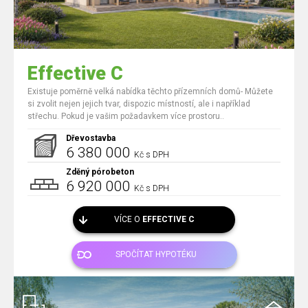
Effective C
Existuje poměrně velká nabídka těchto přízemních domů- Můžete
si zvolit nejen jejich tvar, dispozic místností, ale i například
střechu. Pokud je vašim požadavkem více prostoru..
Dřevostavba
6 380 000
Kč s DPH
Zděný pórobeton
6 920 000
Kč s DPH
VÍCE O
EFFECTIVE C
SPOČÍTAT HYPOTÉKU