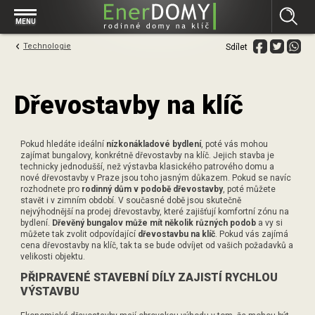
Prohlížet vše v kategorii Bungalovy
MENU
Start
Technologie
Sdílet
Concept
Prohlížet vše v kategorii Projekty
Exclusive
Individuální projekty
Dřevostavby na klíč
Effective
Prohlížet vše v kategorii Technologie
Typové řešení
Economy
Základová deska
Prohlížet vše v kategorii Kontakt
Pokud hledáte ideální
nízkonákladové bydlení
, poté vás mohou
Technologie domu
zajímat bungalovy, konkrétně dřevostavby na klíč. Jejich stavba je
Pracovní pozice
technicky jednodušší, než výstavba klasického patrového domu a
Prohlížet vše v kategorii Magazín
Zděné domy na klíč
nové dřevostavby v Praze jsou toho jasným důkazem. Pokud se navíc
Bezpečnost a ochrana osobních údajů
rozhodnete pro
rodinný dům v podobě dřevostavby
, poté můžete
Financování výstavby rodinného domu
Dřevostavby
stavět i v zimním období. V současné době jsou skutečně
nejvýhodnější na prodej dřevostavby, které zajišťují komfortní zónu na
7 důvodů, proč si zvolit bungalov
bydlení.
Dřevěný bungalov může mít několik různých podob
a vy si
Prohlížet vše v kategorii Realizace
můžete tak zvolit odpovídající
dřevostavbu na klíč
. Pokud vás zajímá
Vytvořili jsme pro Vás nové stránky
cena dřevostavby na klíč, tak ta se bude odvíjet od vašich požadavků a
RD Dobrovice
velikosti objektu.
Bungalov, nebo patrový dům? Každý má svá pro a proti
Prohlížet vše v kategorii Reference
PŘIPRAVENÉ STAVEBNÍ DÍLY ZAJISTÍ RYCHLOU
RD Sadská
Výhody a nevýhody dřevostaveb a zděných domů
Za jeden den pod střechou
VÝSTAVBU
RD Zhoř u Jihlavy
Přízemní rodinné domy
Video EnerDOMY s.r.o.