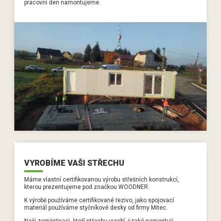
pracovní den namontujeme.
VYROBÍME VAŠI STŘECHU
Máme vlastní certifikovanou výrobu střešních konstrukcí,
kterou prezentujeme pod značkou WOODNER.
K výrobě používáme certifikované řezivo, jako spojovací
materiál používáme styčníkové desky od firmy Mitec.
Naši zaměstnaci, kteří střechu vyrobí, ji také namontují,