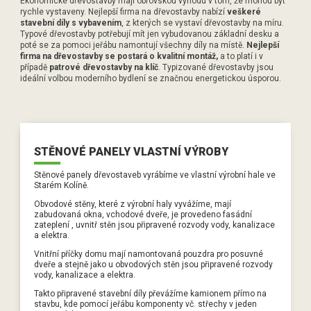
Ekonomické dřevostavby mají obrovskou výhodu v tom, že mohou být
RD Poděbrady
Jak vypadají moderní domy?
rychle vystaveny. Nejlepší firma na dřevostavby nabízí
veškeré
Nezávislý stavební dozor Pavel Šimek
stavební díly s vybavením
, z kterých se vystaví dřevostavby na míru.
RD Černá U Bohdanče
Seznam úkolů: Co udělat okolo domu na podzim
Typové dřevostavby potřebují mít jen vybudovanou základní desku a
Ohlasy od našich klientů
poté se za pomoci jeřábu namontují všechny díly na místě.
Nejlepší
RD Nové Dvory
Jak na nás působí barvy v interiéru?
firma na dřevostavby se postará o kvalitní montáž,
a to platí i v
Stavěli jsme dům pro Terezu Bebarovou
případě
patrové dřevostavby na klíč
. Typizované dřevostavby jsou
RD Hlízov
Nový rok a nový dům? Pojďte se zabydlet!
ideální volbou moderního bydlení se značnou energetickou úsporou.
Dům pro Marka Ztraceného
RD Mariánovice
Jak zajistit dostatek světla ve všech místnostech
RD Říčany
Výhody a nevýhody bungalovů do L
RD Železná Ruda
Kdy je nejvhodnější začít se stavbou dřevostavby
STĚNOVÉ PANELY VLASTNÍ VÝROBY
RD Luka nad Jihlavou
Péče o dům na jaře
Stěnové panely dřevostaveb vyrábíme ve vlastní výrobní hale ve
RD Šestajovice
Starém Kolíně.
Co byste měli vědět o projektech domu
Obvodové stěny, které z výrobní haly vyvážíme, mají
RD Senožaty
Domy na klíč, nebo stavět svépomocí?
zabudovaná okna, vchodové dveře, je provedeno fasádní
zateplení , uvnitř stěn jsou připravené rozvody vody, kanalizace
a elektra.
Vnitřní příčky domu mají namontovaná pouzdra pro posuvné
dveře a stejně jako u obvodových stěn jsou připravené rozvody
vody, kanalizace a elektra.
Takto připravené stavební díly převážíme kamionem přímo na
stavbu, kde pomocí jeřábu komponenty vč. střechy v jeden