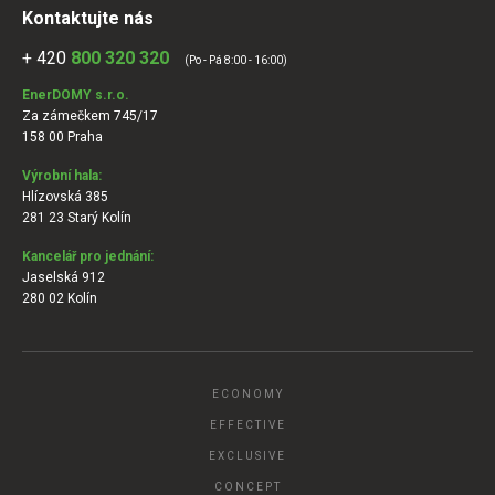
Kontaktujte nás
+ 420
800 320 320
(Po - Pá 8:00 - 16:00)
EnerDOMY s.r.o.
Za zámečkem 745/17
158 00 Praha
Výrobní hala:
Hlízovská 385
281 23 Starý Kolín
Kancelář pro jednání:
Jaselská 912
280 02 Kolín
ECONOMY
EFFECTIVE
EXCLUSIVE
CONCEPT