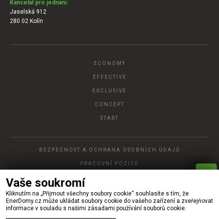
Kancelář pro jednání:
Jaselská 912
280 02 Kolín
ECONOMY
EFFECTIVE
EXCLUSIVE
CONCEPT
START
BEZPEČNOST A OCHRANA OSOBNÍCH ÚDAJŮ
PRACOVNÍ POZICE
P
A
Vaše soukromí
R
Y
C
H
L
Á
O
P
T
Á
V
K
Kliknutím na „Přijmout všechny soubory cookie“ souhlasíte s tím, že
© 2022, Ener DOMY, s.r.o.
EnerDomy.cz může ukládat soubory cookie do vašeho zařízení a zveřejňovat
informace v souladu s našimi zásadami používání souborů cookie.