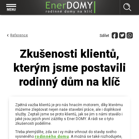
Prohlížet vše v kategorii Bungalovy
MENU
Start
Concept
Prohlížet vše v kategorii Projekty
Exclusive
Reference
Sdílet
Individuální projekty
Effective
Prohlížet vše v kategorii Technologie
Zkušenosti klientů,
Typové řešení
Economy
Základová deska
Prohlížet vše v kategorii Kontakt
kterým jsme postavili
Technologie domu
Pracovní pozice
Prohlížet vše v kategorii Magazín
Zděné domy na klíč
rodinný dům na klíč
Bezpečnost a ochrana osobních údajů
Financování výstavby rodinného domu
Dřevostavby
7 důvodů, proč si zvolit bungalov
Prohlížet vše v kategorii Realizace
Vytvořili jsme pro Vás nové stránky
Zpětná vazba klientů je pro nás hnacím motorem, díky kterému
můžeme zlepšovat nejen naše stavební práce, ale i doplňkové
RD Dobrovice
Bungalov, nebo patrový dům? Každý má svá pro a proti
služby. Zeptali jsme se proto klientů, jak se jim s námi stavělo i
Prohlížet vše v kategorii Reference
jaké jsou jejich první zážitky s Ener DOMY. A rádi se o tyto
RD Sadská
zkušenosti podělíme.
Výhody a nevýhody dřevostaveb a zděných domů
Za jeden den pod střechou
Třeba přemýšlíte, zda se i vy máte vrhnout do stavby svého
RD Zhoř u Jihlavy
Přízemní rodinné domy
vysněného
rodinného domu
. A možná se také rozhodujete,
Video EnerDOMY s.r.o.