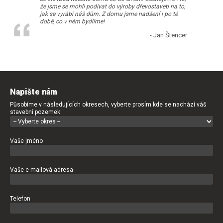
že jsme se mohli podívat do výroby dřevostaveb na to,
jak se vyrábí náš dům. Z domu jsme nadšení i po té
době, co v něm bydlíme!
- Jan Štencer
Napište nám
Působíme v následujících okresech, vyberte prosím kde se nachází váš
stavební pozemek.
Vaše jméno
Vaše e-mailová adresa
Telefon