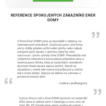
REFERENCE SPOKOJENÝCH ZÁKAZNÍKŮ ENER
DOMY
O firmě Ener DOMY jsme se dozvěděli z reklamy na
internetových stránkách. Zvažovali jsme i jiné firmy,
ale ty chtěly předem příliš velké zálohy nebo nebyly
schopné začít stavbu v termínu, který by nám
vyhovoval. I proto vyhrály Ener DOMY. Přesvědčila nás
i příjemná internetová komunikace, přijatelná cena a
recenze pana Šimka, který je nezávislým stavebním
dozorem.Naše stavba teprve začíná. Stavět se
chystáme v místě, kde máme své příbuzné a máme
tak k místu blízko. Nejvíce se těšíme na zahradu a
prostorný krásný dům.
- rodina Landbergova
S jinou firmou než s Ener DOMY, bychom už nestavěli!
Dům jsme si vybrali sami z katalogu a moc, moc se
nám líbí. Při stavbě jsme nejvíc oceňovali ochotu i