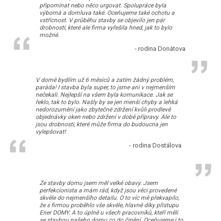
připomínat nebo něco urgovat. Spolupráce byla
výborná a domluva také. Oceňujeme také ochotu a
vstřícnost. V průběhu stavby se objevilo jen pár
drobností, které ale firma vyřešila hned, jak to bylo
možné.
- rodina Donátova
V domě bydlím už 6 měsíců a zatím žádný problém,
paráda! I stavba byla super, to jsme ani v nejmenším
nečekali. Nejlepší na všem byla komunikace. Jak se
řeklo, tak to bylo. Našly by se jen menší chyby a lehká
nedorozumění jako zbytečné zdržení kvůli prodlevě
objednávky oken nebo zdržení v době přípravy. Ale to
jsou drobnosti, které může firma do budoucna jen
vylepšovat!
- rodina Dostálova
Ze stavby domu jsem měl velké obavy. Jsem
perfekcionista a mám rád, když jsou věci provedené
skvěle do nejmenšího detailu. O to víc mě překvapilo,
že s firmou proběhlo vše skvěle, hlavně díky přístupu
Ener DOMY. A to úplně u všech pracovníků, kteří měli
se stavbou našeho domu co do činění. Oceňujeme i to,