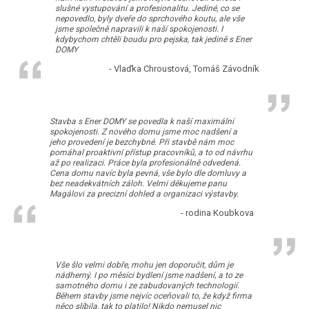
slušné vystupování a profesionalitu. Jediné, co se
nepovedlo, byly dveře do sprchového koutu, ale vše
jsme společně napravili k naší spokojenosti. I
kdybychom chtěli boudu pro pejska, tak jedině s Ener
DOMY
- Vlaďka Chroustová, Tomáš Závodník
Stavba s Ener DOMY se povedla k naší maximální
spokojenosti. Z nového domu jsme moc nadšení a
jeho provedení je bezchybné. Při stavbě nám moc
pomáhal proaktivní přístup pracovníků, a to od návrhu
až po realizaci. Práce byla profesionálně odvedená.
Cena domu navíc byla pevná, vše bylo dle domluvy a
bez neadekvátních záloh. Velmi děkujeme panu
Magálovi za precizní dohled a organizaci výstavby.
- rodina Koubkova
Vše šlo velmi dobře, mohu jen doporučit, dům je
nádherný. I po měsíci bydlení jsme nadšení, a to ze
samotného domu i ze zabudovaných technologií.
Během stavby jsme nejvíc oceňovali to, že když firma
něco slíbila, tak to platilo! Nikdo nemusel nic