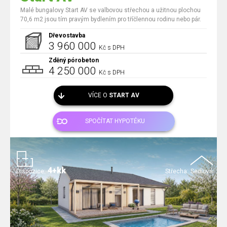
Malé bungalovy Start AV se valbovou střechou a užitnou plochou
70,6 m2 jsou tím pravým bydlením pro tříčlennou rodinu nebo pár.
Dřevostavba
3 960 000
Kč s DPH
Zděný pórobeton
4 250 000
Kč s DPH
VÍCE O
START AV
SPOČÍTAT HYPOTÉKU
4+kk
Dispozice:
Střecha:
Sedlová