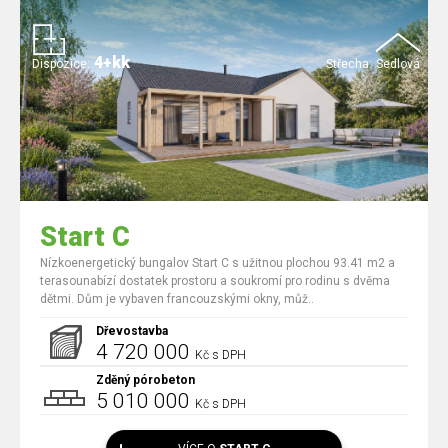
4+kk
Dispozice:
Střecha:
Sedlová
Start C
Nízkoenergetický bungalov Start C s užitnou plochou 93.41 m2 a
terasounabízí dostatek prostoru a soukromí pro rodinu s dvěma
dětmi. Dům je vybaven francouzskými okny, můž..
Dřevostavba
4 720 000
Kč s DPH
Zděný pórobeton
5 010 000
Kč s DPH