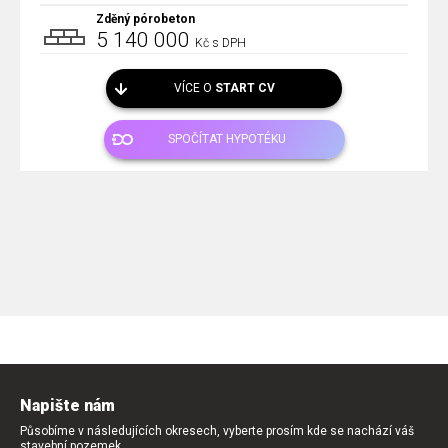
Zděný pórobeton
5 140 000
Kč s DPH
VÍCE O
START CV
SPOČÍTAT HYPOTÉKU
Napište nám
Působíme v následujících okresech, vyberte prosím kde se nachází váš
stavební pozemek.