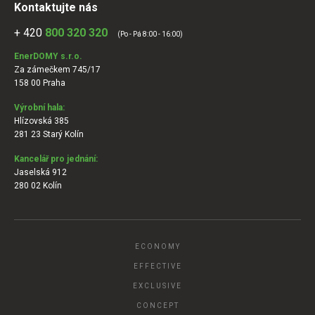
Kontaktujte nás
+ 420
800 320 320
(Po - Pá 8:00 - 16:00)
EnerDOMY s.r.o.
Za zámečkem 745/17
158 00 Praha
Výrobní hala:
Hlízovská 385
281 23 Starý Kolín
Kancelář pro jednání:
Jaselská 912
280 02 Kolín
ECONOMY
EFFECTIVE
EXCLUSIVE
CONCEPT