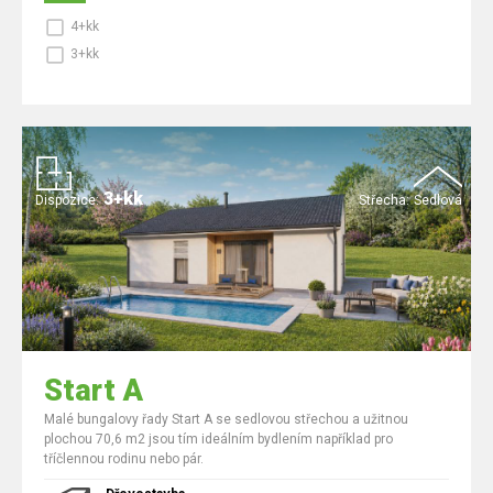
4+kk
3+kk
3+kk
Dispozice:
Střecha:
Sedlová
Start A
Malé bungalovy řady Start A se sedlovou střechou a užitnou
plochou 70,6 m2 jsou tím ideálním bydlením například pro
tříčlennou rodinu nebo pár.