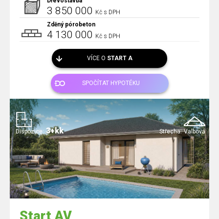
Dřevostavba
3 850 000
Kč s DPH
Zděný pórobeton
4 130 000
Kč s DPH
VÍCE O
START A
SPOČÍTAT HYPOTÉKU
3+kk
Dispozice:
Střecha:
Valbová
Start AV