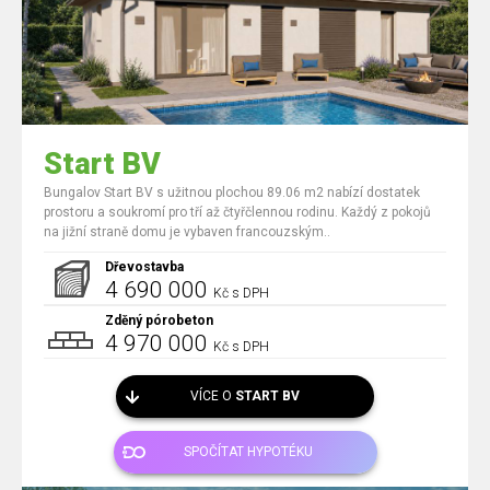
Start BV
Bungalov Start BV s užitnou plochou 89.06 m2 nabízí dostatek
prostoru a soukromí pro tří až čtyřčlennou rodinu. Každý z pokojů
na jižní straně domu je vybaven francouzským..
Dřevostavba
4 690 000
Kč s DPH
Zděný pórobeton
4 970 000
Kč s DPH
VÍCE O
START BV
SPOČÍTAT HYPOTÉKU