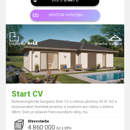
VÍCE O
START C
SPOČÍTAT HYPOTÉKU
4+kk
Dispozice:
Střecha:
Valbová
Start CV
Nízkoenergetický bungalov Start CV s užitnou plochou 93.41 m2 a
terasounabízí dostatek prostoru a soukromí pro rodinu s dvěma
dětmi. Dům je vybaven francouzskými okny, mů..
Dřevostavba
4 860 000
Kč s DPH