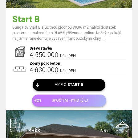
Start B
Bungalov Start B s užitnou plochou 89.06 m2 nabízí dostatek
prostoru a soukromí pro tří až čtyřčlennou rodinu. Každý z pokojů
na jižní straně domu je vybaven francouzskými okny, ..
Dřevostavba
4 550 000
Kč s DPH
Zděný pórobeton
4 830 000
Kč s DPH
VÍCE O
START B
SPOČÍTAT HYPOTÉKU
4+kk
Dispozice:
Střecha:
Valbová