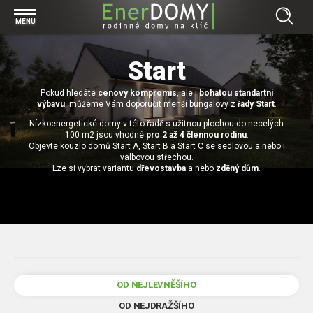
Prohlížet vše v kategorii Bungalovy
MENU
Start
Concept
Start
Prohlížet vše v kategorii Projekty
Exclusive
Pokud hledáte
Individuální projekty
cenový kompromis
, ale i
bohatou standartní
Effective
Prohlížet vše v kategorii Technologie
výbavu
, můžeme Vám doporučit menší bungalovy z
řady Start
.
Typové řešení
Economy
Nízkoenergetické domy v této řadě s užitnou plochou do necelých
Základová deska
100 m2 jsou vhodné
pro 2 až 4 člennou rodinu
.
Prohlížet vše v kategorii Kontakt
Objevte kouzlo domů Start A, Start B a Start C se sedlovou a nebo i
Technologie domu
Pracovní pozice
valbovou střechou.
Prohlížet vše v kategorii Magazín
Lze si vybrat variantu
dřevostavba
a nebo
zděný dům
.
Zděné domy na klíč
Bezpečnost a ochrana osobních údajů
Financování výstavby rodinného domu
Dřevostavby
7 důvodů, proč si zvolit bungalov
Prohlížet vše v kategorii Realizace
Vytvořili jsme pro Vás nové stránky
RD Dobrovice
Bungalov, nebo patrový dům? Každý má svá pro a proti
Prohlížet vše v kategorii Reference
RD Sadská
Výhody a nevýhody dřevostaveb a zděných domů
OD NEJLEVNĚŠÍHO
Za jeden den pod střechou
RD Zhoř u Jihlavy
Přízemní rodinné domy
OD NEJDRAŽŠÍHO
Video EnerDOMY s.r.o.