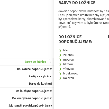
BARVY DO LOŽNICE
Jakožto odpočinková místnost by nás 
Lepší jsou proto umírněné tóny a pří
být i pastelové barvy, zkombinované s
osvětlení, aby vám tu bylo útulně. Ne
příjemné.
DO LOŽNICE
DOPORUČUJEME:
bílou
zelenou
modrou
Barvy do ložnice
béžovou
vínovou
Do ložnice doporučujeme:
broskvovou
Raději se vyhněte:
růžovou
Barvy do kuchyně
Do kuchyně doporučujeme:
Do kuchyně nedoporučujeme:
Jak na naši psychiku působí barvy