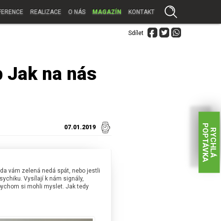
FERENCE
REALIZACE
O NÁS
MAGAZÍN
KONTAKT
Sdílet
 Jak na nás
P
A
07.01.2019
R
Y
C
H
L
Á
O
P
T
Á
V
K
zda vám zelená nedá spát, nebo jestli
psychiku. Vysílají k nám signály,
 bychom si mohli myslet. Jak tedy