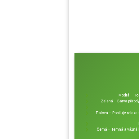
Modrá – Hod
Zelená – Barva přírody
Fialová – Posiluje relaxac
Černá – Temná a vážná b