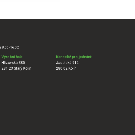
á 8:00 - 16:00)
Výrobní hala:
Kancelář pro jednání:
Hlízovská 385
Jaselská 912
281 23 Starý Kolín
280 02 Kolín