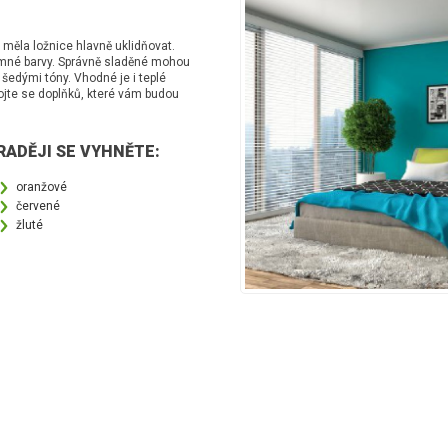
měla ložnice hlavně uklidňovat.
jemné barvy. Správně sladěné mohou
 šedými tóny. Vhodné je i teplé
bojte se doplňků, které vám budou
RADĚJI SE VYHNĚTE:
oranžové
červené
žluté