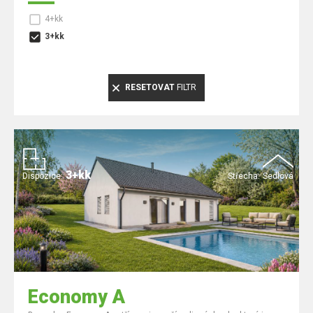
4+kk
3+kk
RESETOVAT
FILTR
3+kk
Dispozice:
Střecha:
Sedlová
Economy A