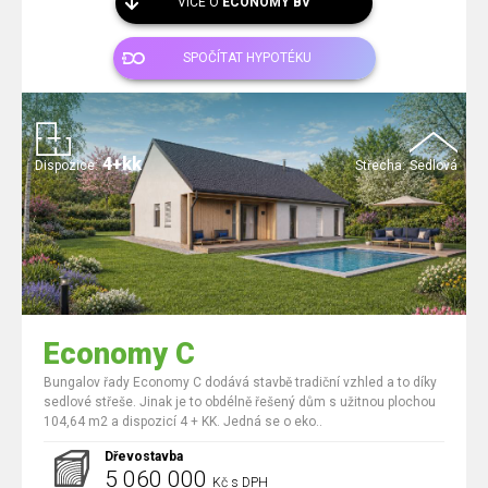
VÍCE O
ECONOMY BV
SPOČÍTAT HYPOTÉKU
4+kk
Dispozice:
Střecha:
Sedlová
Economy C
Bungalov řady Economy C dodává stavbě tradiční vzhled a to díky
sedlové střeše. Jinak je to obdélně řešený dům s užitnou plochou
104,64 m2 a dispozicí 4 + KK. Jedná se o eko..
Dřevostavba
5 060 000
Kč s DPH