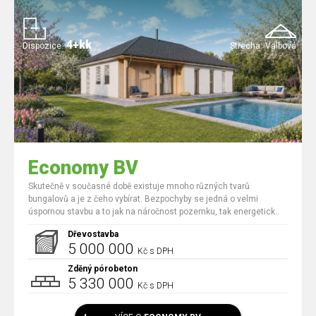
4+kk
Dispozice:
Střecha:
Valbová
Economy BV
Skutečně v současné době existuje mnoho různých tvarů
bungalovů a je z čeho vybírat. Bezpochyby se jedná o velmi
úspornou stavbu a to jak na náročnost pozemku, tak energetick..
Dřevostavba
5 000 000
Kč s DPH
Zděný pórobeton
5 330 000
Kč s DPH