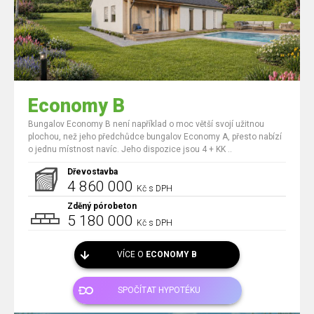
Economy B
Bungalov Economy B není například o moc větší svojí užitnou
plochou, než jeho předchůdce bungalov Economy A, přesto nabízí
o jednu místnost navíc. Jeho dispozice jsou 4 + KK ..
Dřevostavba
4 860 000
Kč s DPH
Zděný pórobeton
5 180 000
Kč s DPH
VÍCE O
ECONOMY B
SPOČÍTAT HYPOTÉKU