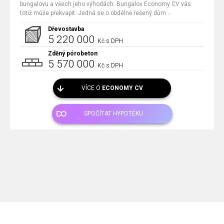
bungalovu a všech jeho výhodách. Bungalov Economy CV vás
totiž může překvapit. Jedná se o obdélně řešený dům ..
Dřevostavba
5 220 000
Kč s DPH
Zděný pórobeton
5 570 000
Kč s DPH
VÍCE O
ECONOMY CV
SPOČÍTAT HYPOTÉKU