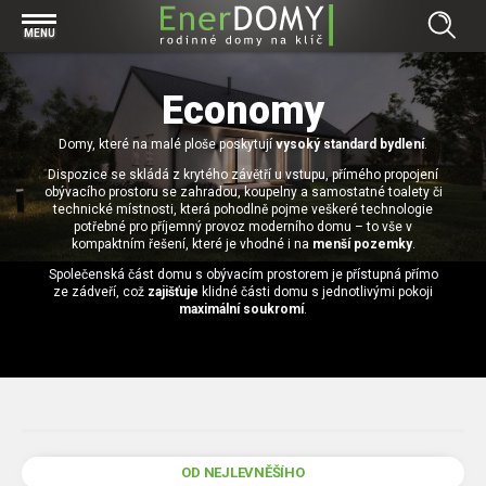
Prohlížet vše v kategorii Bungalovy
MENU
Start
Concept
Economy
Prohlížet vše v kategorii Projekty
Exclusive
Domy, které na malé ploše poskytují
Individuální projekty
vysoký standard bydlení
.
Effective
Prohlížet vše v kategorii Technologie
Dispozice se skládá z krytého závětří u vstupu, přímého propojení
Typové řešení
Economy
obývacího prostoru se zahradou, koupelny a samostatné toalety či
Základová deska
technické místnosti, která pohodlně pojme veškeré technologie
Prohlížet vše v kategorii Kontakt
potřebné pro příjemný provoz moderního domu – to vše v
Technologie domu
Pracovní pozice
kompaktním řešení, které je vhodné i na
menší pozemky
.
Prohlížet vše v kategorii Magazín
Zděné domy na klíč
Společenská část domu s obývacím prostorem je přístupná přímo
Bezpečnost a ochrana osobních údajů
ze zádveří, což
zajišťuje
klidné části domu s jednotlivými pokoji
Financování výstavby rodinného domu
Dřevostavby
maximální soukromí
.
7 důvodů, proč si zvolit bungalov
Prohlížet vše v kategorii Realizace
Vytvořili jsme pro Vás nové stránky
RD Dobrovice
Bungalov, nebo patrový dům? Každý má svá pro a proti
Prohlížet vše v kategorii Reference
RD Sadská
Výhody a nevýhody dřevostaveb a zděných domů
Za jeden den pod střechou
RD Zhoř u Jihlavy
Přízemní rodinné domy
OD NEJLEVNĚŠÍHO
Video EnerDOMY s.r.o.