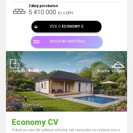
Zděný pórobeton
5 410 000
Kč s DPH
VÍCE O
ECONOMY C
SPOČÍTAT HYPOTÉKU
4+kk
Dispozice:
Střecha:
Valbová
Economy CV
Pokud se vám líbí valbová střecha, tak nemusíte se vzdávat snu o