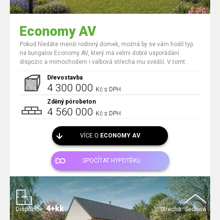
Economy AV
Pokud hledáte menší rodinný domek, možná by se vám hodil typ
na bungalov Economy AV, který má velmi dobré uspořádání
dispozic a mimochodem i valbová střecha mu svědčí. V tomt..
Dřevostavba
4 300 000
Kč s DPH
Zděný pórobeton
4 560 000
Kč s DPH
VÍCE O
ECONOMY AV
SPOČÍTAT HYPOTÉKU
4+kk
Dispozice:
Střecha:
Sedlová