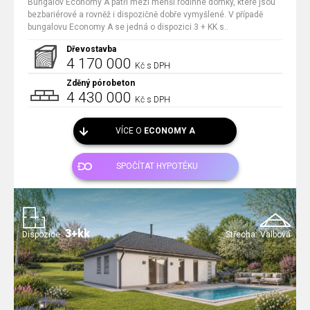
Bungalov Economy A patří mezi menší rodinné domky, které jsou
bezbariérové a rovněž i dispozičně dobře vymyšlené. V případě
bungalovu Economy A se jedná o dispozici 3 + KK s..
Dřevostavba
4 170 000
Kč s DPH
Zděný pórobeton
4 430 000
Kč s DPH
VÍCE O
ECONOMY A
SPOČÍTAT HYPOTÉKU
3+kk
Dispozice:
Střecha:
Valbová