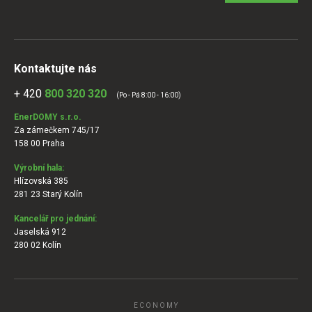
Kontaktujte nás
+ 420
800 320 320
(Po - Pá 8:00 - 16:00)
EnerDOMY s.r.o.
Za zámečkem 745/17
158 00 Praha
Výrobní hala:
Hlízovská 385
281 23 Starý Kolín
Kancelář pro jednání:
Jaselská 912
280 02 Kolín
ECONOMY