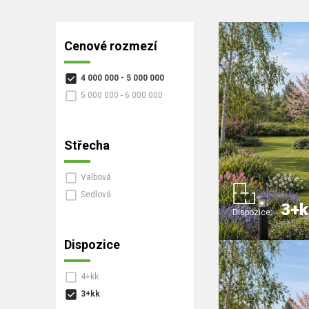
Cenové rozmezí
4 000 000 - 5 000 000
5 000 000 - 6 000 000
Střecha
Valbová
Sedlová
3+k
Dispozice:
Dispozice
4+kk
3+kk