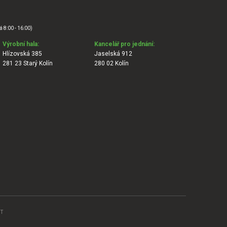
á 8:00 - 16:00)
Výrobní hala:
Kancelář pro jednání:
Hlízovská 385
Jaselská 912
281 23 Starý Kolín
280 02 Kolín
T