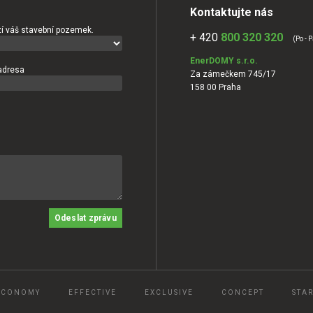
Kontaktujte nás
í váš stavební pozemek.
+ 420
800 320 320
(Po - P
EnerDOMY s.r.o.
adresa
Za zámečkem 745/17
158 00 Praha
Odeslat zprávu
ECONOMY
EFFECTIVE
EXCLUSIVE
CONCEPT
STAR