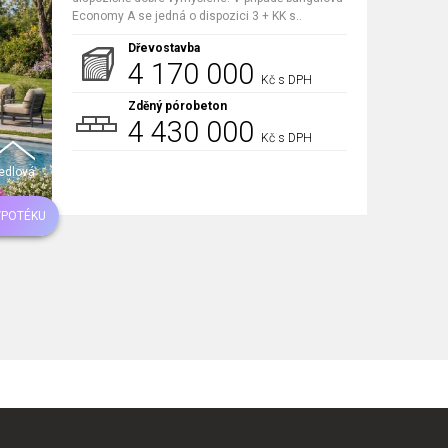
Economy A se jedná o dispozici 3 + KK s..
Dřevostavba
4 170 000
Kč s DPH
Zděný pórobeton
4 430 000
Kč s DPH
edlová
YPOTÉKU