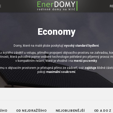
E
R
Economy
Domy, které na malé ploše poskytují
vysoký standard bydlení
.
z krytého závětří u vstupu, přímého propojení obývacího prostoru se zahradou, 
stnosti, která pohodlně pojme veškeré technologie potřebné pro příjemný provoz
v kompaktním řešení, které je vhodné i na
menší pozemky
.
mu s obývacím prostorem je přístupná přímo ze zádveří, což
zajišťuje
klidné část
pokoji
maximální soukromí
.
ŠÍHO
OD NEJDRAŽŠÍHO
NEJOBLIBENĚJŠÍ
OD A DO Z