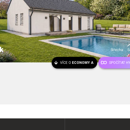
k
Střecha:
S
VÍCE O
ECONOMY A
SPOČÍTAT H