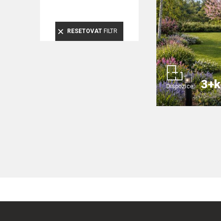
RESETOVAT
FILTR
3+k
Dispozice: