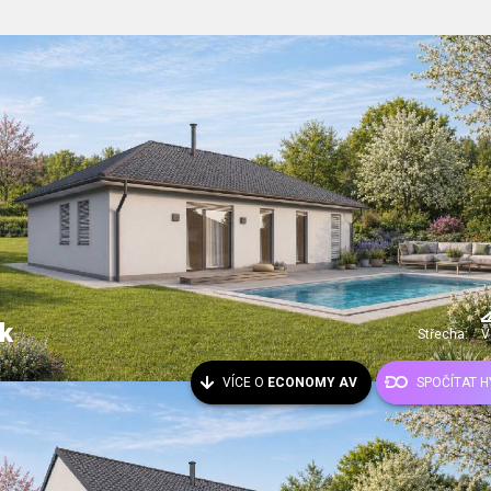
k
Střecha:
V
VÍCE O
ECONOMY AV
SPOČÍTAT 