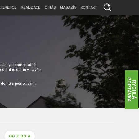
EFERENCE
REALIZACE
O NÁS
MAGAZÍN
KONTAKT
koupelny a samostatné
 moderního domu – to vše
P
A
R
Y
C
H
L
Á
O
P
T
Á
V
K
i domu s jednotlivými
OD Z DO A