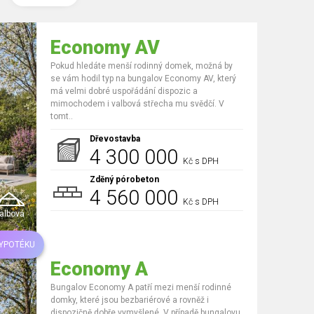
Economy AV
Pokud hledáte menší rodinný domek, možná by
se vám hodil typ na bungalov Economy AV, který
má velmi dobré uspořádání dispozic a
mimochodem i valbová střecha mu svědčí. V
tomt..
Dřevostavba
4 300 000
Kč s DPH
Zděný pórobeton
4 560 000
Kč s DPH
albová
HYPOTÉKU
Economy A
Bungalov Economy A patří mezi menší rodinné
domky, které jsou bezbariérové a rovněž i
dispozičně dobře vymyšlené. V případě bungalovu