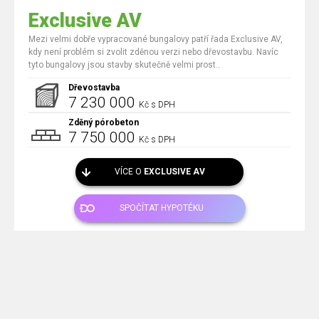
Exclusive AV
Mezi velmi dobře vypracované bungalovy patří řada Exclusive AV,
kdy není problém si zvolit zděnou verzi nebo dřevostavbu. Navíc
tyto bungalovy jsou stavby skutečně velmi prost..
Dřevostavba
7 230 000
Kč s DPH
Zděný pórobeton
7 750 000
Kč s DPH
VÍCE O
EXCLUSIVE AV
SPOČÍTAT HYPOTÉKU