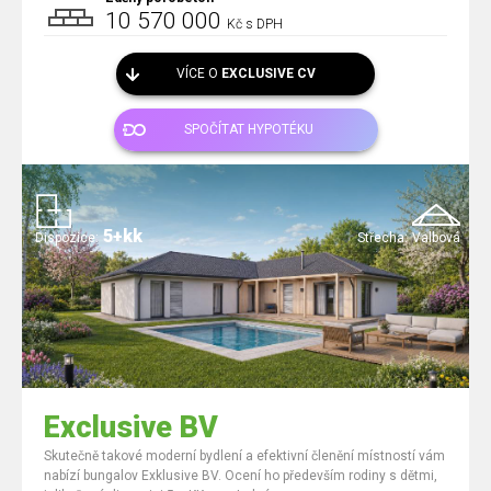
10 570 000
Kč s DPH
VÍCE O
EXCLUSIVE CV
SPOČÍTAT HYPOTÉKU
5+kk
Dispozice:
Střecha:
Valbová
Exclusive BV
Skutečně takové moderní bydlení a efektivní členění místností vám
nabízí bungalov Exklusive BV. Ocení ho především rodiny s dětmi,