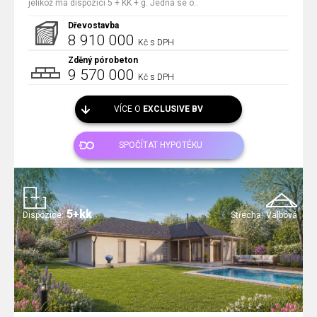
jelikož má dispozici 5 + KK + g. Jedná se o..
Dřevostavba
8 910 000
Kč s DPH
Zděný pórobeton
9 570 000
Kč s DPH
VÍCE O
EXCLUSIVE BV
SPOČÍTAT HYPOTÉKU
5+kk
Dispozice:
Střecha:
Valbová