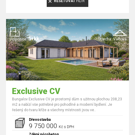
RESETOVAT
FILTR
5+kk
Dispozice:
Střecha:
Valbová
Exclusive CV
Bungalov Exclusive CV je prostorný dům s užitnou plochou 208,23
m2 a nabízí vše potřebné pro pohodlné a moderní bydlení. Je
řešený do tvaru kříže a všechny místnosti jsou ve..
Dřevostavba
9 750 000
Kč s DPH
Zděný pórobeton