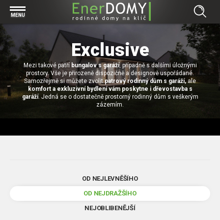
Prohlížet vše v kategorii Bungalovy
MENU
Start
Concept
Exclusive
Prohlížet vše v kategorii Projekty
Exclusive
Mezi takové patří
Individuální projekty
bungalov s garáží
, případně s dalšími úložnými
Effective
Prohlížet vše v kategorii Technologie
prostory. Vše je přirozeně dispozičně a designově uspořádané.
Samozřejmě si můžete zvolit
Typové řešení
patrový rodinný dům s garáží,
ale
Economy
Základová deska
komfort a exkluzivní bydlení vám poskytne i dřevostavba s
Prohlížet vše v kategorii Kontakt
garáží
. Jedná se o dostatečně prostorný rodinný dům s veškerým
Technologie domu
zázemím.
Pracovní pozice
Prohlížet vše v kategorii Magazín
Zděné domy na klíč
Bezpečnost a ochrana osobních údajů
Financování výstavby rodinného domu
Dřevostavby
7 důvodů, proč si zvolit bungalov
Prohlížet vše v kategorii Realizace
Vytvořili jsme pro Vás nové stránky
RD Dobrovice
OD NEJLEVNĚŠÍHO
Bungalov, nebo patrový dům? Každý má svá pro a proti
Prohlížet vše v kategorii Reference
OD NEJDRAŽŠÍHO
RD Sadská
Výhody a nevýhody dřevostaveb a zděných domů
Za jeden den pod střechou
NEJOBLIBENĚJŠÍ
RD Zhoř u Jihlavy
Přízemní rodinné domy
Video EnerDOMY s.r.o.