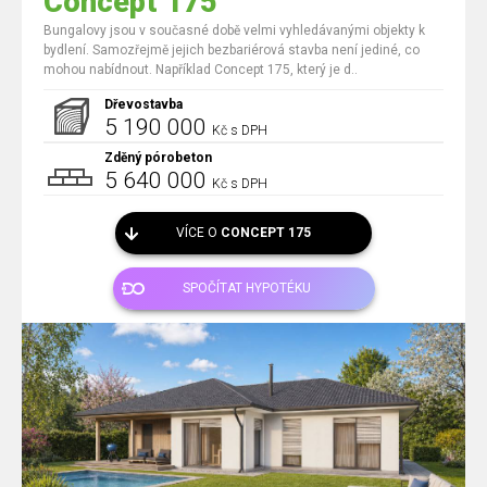
Concept 175
Bungalovy jsou v současné době velmi vyhledávanými objekty k
bydlení. Samozřejmě jejich bezbariérová stavba není jediné, co
mohou nabídnout. Například Concept 175, který je d..
Dřevostavba
5 190 000
Kč s DPH
Zděný pórobeton
5 640 000
Kč s DPH
VÍCE O
CONCEPT 175
SPOČÍTAT HYPOTÉKU