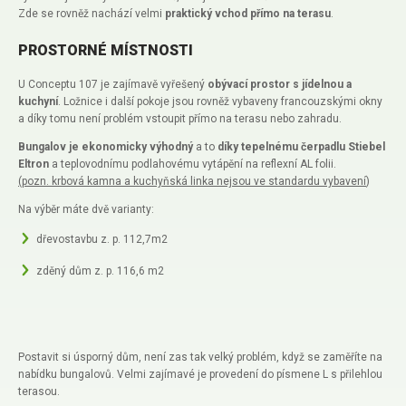
Zde se rovněž nachází velmi
praktický vchod přímo na terasu
.
PROSTORNÉ MÍSTNOSTI
U Conceptu 107 je zajímavě vyřešený
obývací prostor s jídelnou a
kuchyní
. Ložnice i další pokoje jsou rovněž vybaveny francouzskými okny
a díky tomu není problém vstoupit přímo na terasu nebo zahradu.
Bungalov je ekonomicky výhodný
a to
díky tepelnému čerpadlu Stiebel
Eltron
a teplovodnímu podlahovému vytápění na reflexní AL folii.
(pozn. krbová kamna a kuchyňská linka nejsou ve standardu vybavení
)
Na výběr máte dvě varianty:
dřevostavbu z. p. 112,7m2
zděný dům z. p. 116,6 m2
Postavit si úsporný dům, není zas tak velký problém, když se zaměříte na
nabídku bungalovů. Velmi zajímavé je provedení do písmene L s přilehlou
terasou.