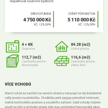
respektovat soukromí bydlících.
RD Poděbrady
Jak vypadají moderní domy?
Nezávislý stavební dozor Pavel Šimek
RD Černá U Bohdanče
Seznam úkolů: Co udělat okolo domu na podzim
DŘEVOSTAVBA
ZDĚNÝ PÓROBETON
Ohlasy od našich klientů
RD Nové Dvory
4 750 000 Kč
5 110 000 Kč
Jak na nás působí barvy v interiéru?
Stavěli jsme dům pro Terezu Bebarovou
VČ. 12% DPH
VČ. 12% DPH
RD Hlízov
Nový rok a nový dům? Pojďte se zabydlet!
Dům pro Marka Ztraceného
RD Mariánovice
Jak zajistit dostatek světla ve všech místnostech
RD Říčany
Výhody a nevýhody bungalovů do L
4 + KK
84.28 (m2)
Dispozice
Užitná plocha
RD Železná Ruda
Kdy je nejvhodnější začít se stavbou dřevostavby
112,7 (m2)
116,6 (m2)
RD Luka nad Jihlavou
Péče o dům na jaře
Zastavěná plocha -
Zastavěná plocha -
RD Šestajovice
dřevostavba
zděný dům
Co byste měli vědět o projektech domu
RD Senožaty
Domy na klíč, nebo stavět svépomocí?
VÍCE VCHODŮ
Hlavní vchod se nachází na severní straně a navazuje na něj dostatečně
velký prostor na předsíňku. Chodbička poté spojuje jednotlivé místnosti,
včetně technického prostoru a sociálního zařízení. Další vchody můžete
využít na jižní a východní straně, kde jsou umístněná francouzská okna.