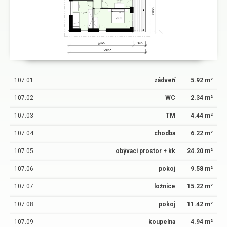
107.01
zádveří
5.92 m²
107.02
WC
2.34 m²
107.03
TM
4.44 m²
107.04
chodba
6.22 m²
107.05
obývací prostor + kk
24.20 m²
107.06
pokoj
9.58 m²
107.07
ložnice
15.22 m²
107.08
pokoj
11.42 m²
107.09
koupelna
4.94 m²