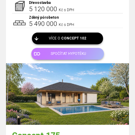
Dřevostavba
5 120 000
Kč s DPH
Zděný pórobeton
5 490 000
Kč s DPH
VÍCE O
CONCEPT 102
SPOČÍTAT HYPOTÉKU