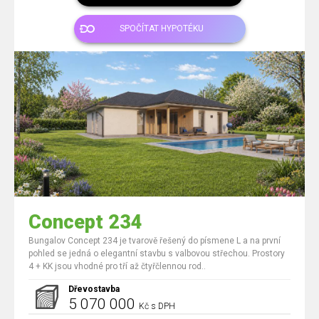
SPOČÍTAT HYPOTÉKU
Concept 234
Bungalov Concept 234 je tvarově řešený do písmene L a na první
pohled se jedná o elegantní stavbu s valbovou střechou. Prostory
4 + KK jsou vhodné pro tří až čtyřčlennou rod..
Dřevostavba
5 070 000
Kč s DPH