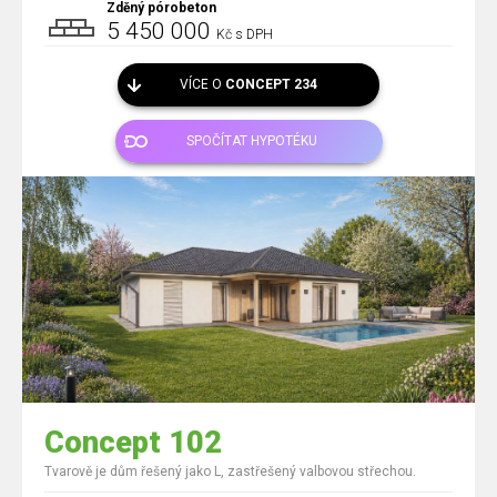
Zděný pórobeton
5 450 000
Kč s DPH
VÍCE O
CONCEPT 234
SPOČÍTAT HYPOTÉKU
Concept 102
Tvarově je dům řešený jako L, zastřešený valbovou střechou.