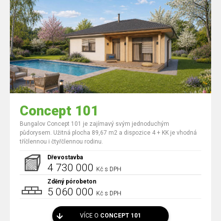
Concept 101
Bungalov Concept 101 je zajímavý svým jednoduchým
půdorysem. Užitná plocha 89,67 m2 a dispozice 4 + KK je vhodná
tříčlennou i čtyřčlennou rodinu.
Dřevostavba
4 730 000
Kč s DPH
Zděný pórobeton
5 060 000
Kč s DPH
VÍCE O
CONCEPT 101