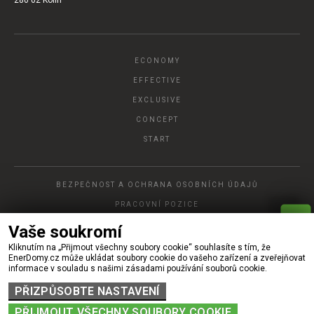
280 02 Kolín
ECONOMY
EFFECTIVE
EXCLUSIVE
CONCEPT
START
BEZPEČNOST A OCHRANA OSOBNÍCH ÚDAJŮ
PRACOVNÍ POZICE
P
A
Vaše soukromí
R
Y
C
H
L
Á
O
P
T
Á
V
K
Kliknutím na „Přijmout všechny soubory cookie“ souhlasíte s tím, že
© 2022, Ener DOMY, s.r.o.
EnerDomy.cz může ukládat soubory cookie do vašeho zařízení a zveřejňovat
informace v souladu s našimi zásadami používání souborů cookie.
PŘIZPŮSOBTE NASTAVENÍ
PŘIJMOUT VŠECHNY SOUBORY COOKIE