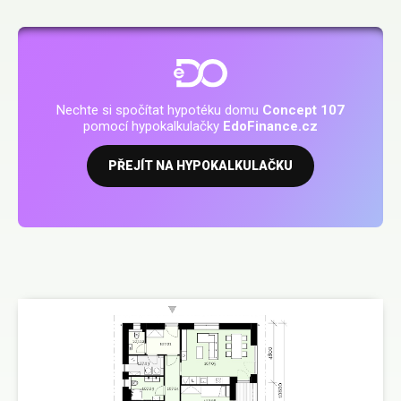
Nechte si spočítat hypotéku domu
Concept 107
pomocí hypokalkulačky
EdoFinance.cz
PŘEJÍT NA HYPOKALKULAČKU