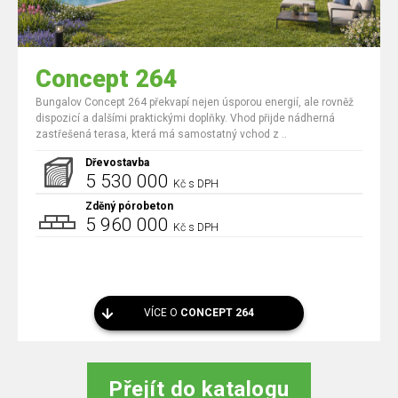
Concept 264
Bungalov Concept 264 překvapí nejen úsporou energií, ale rovněž
dispozicí a dalšími praktickými doplňky. Vhod přijde nádherná
zastřešená terasa, která má samostatný vchod z ..
Dřevostavba
5 530 000
Kč s DPH
Zděný pórobeton
5 960 000
Kč s DPH
VÍCE O
CONCEPT 264
Přejít do katalogu