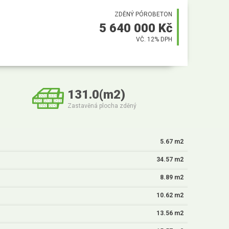
ZDĚNÝ PÓROBETON
5 640 000 Kč
VČ. 12% DPH
131.0(m2)
Zastavěná plocha zděný
5.67 m2
34.57 m2
8.89 m2
10.62 m2
13.56 m2