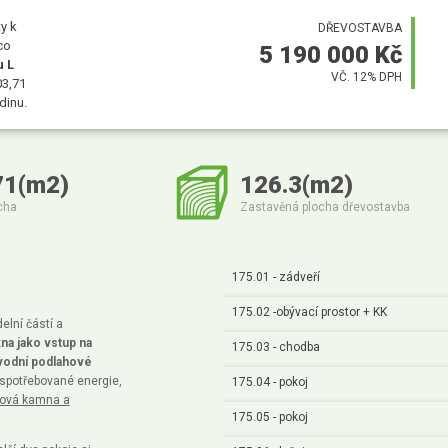
y k
DŘEVOSTAVBA
co
5 190 000 Kč
u L
VČ. 12% DPH
03,71
dinu.
71(m2)
126.3(m2)
cha
Zastavěná plocha dřevostavba
175.01 - zádveří
175.02 -obývací prostor + KK
delní částí a
na jako vstup na
175.03 - chodba
vodní podlahové
 spotřebované energie,
175.04 - pokoj
bová kamna a
175.05 - pokoj