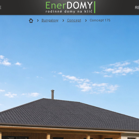
E
R
Bungalovy
Concept
Concept 175