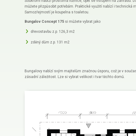
Soukromí nabízí prostorná ložnice, opět se vstupem na zahradu. Da
můžete přizpůsobit potřebám. Praktické využití nabízí i technická m
Samozřejmostí je koupelna s toaletou.
Bungalov Concept 175
si můžete vybrat jako
dřevostavbu z.p. 126,3 m2
zděný dům z.p. 131 m2
Bungalovy nabízí svým majitelům značnou úsporu, což je v souč
zásadní záležitost. Lze si vybrat velikost i tvar těchto domů.