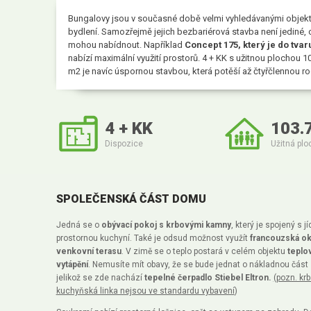
Bungalovy jsou v současné době velmi vyhledávanými objekt
bydlení. Samozřejmě jejich bezbariérová stavba není jediné, 
mohou nabídnout. Například
Concept 175, který je do tvar
nabízí maximální využití prostorů. 4 + KK s užitnou plochou 1
m2 je navíc úspornou stavbou, která potěší až čtyřčlennou ro
4 + KK
103.
Dispozice
Užitná plo
SPOLEČENSKÁ ČÁST DOMU
Jedná se o
obývací pokoj s krbovými kamny
, který je spojený s jí
prostornou kuchyní. Také je odsud možnost využít
francouzská ok
venkovní terasu
. V zimě se o teplo postará v celém objektu
teplo
vytápění
. Nemusíte mít obavy, že se bude jednat o nákladnou část
jelikož se zde nachází
tepelné čerpadlo Stiebel Eltron.
(pozn. kr
kuchyňská linka nejsou ve standardu vybavení
)