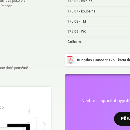
lší dva pokoje si
175.06 - ložnice
ístnost.
175.07 - koupelna
175.08 - TM
175.09 - WC
Celkem:
Bungalov Concept 175 - karta 
asné době poměrně
Nechte si spočítat hypo
PŘE