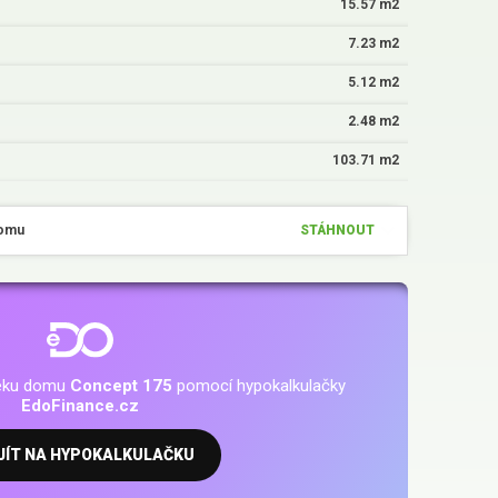
15.57 m2
7.23 m2
5.12 m2
2.48 m2
103.71 m2
domu
STÁHNOUT
téku domu
Concept 175
pomocí hypokalkulačky
EdoFinance.cz
JÍT NA HYPOKALKULAČKU