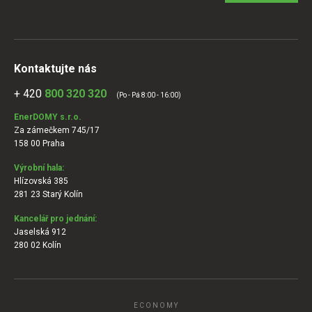
Kontaktujte nás
+ 420
800 320 320
(Po - Pá 8:00 - 16:00)
EnerDOMY s.r.o.
Za zámečkem 745/17
158 00 Praha
Výrobní hala:
Hlízovská 385
281 23 Starý Kolín
Kancelář pro jednání:
Jaselská 912
280 02 Kolín
ECONOMY