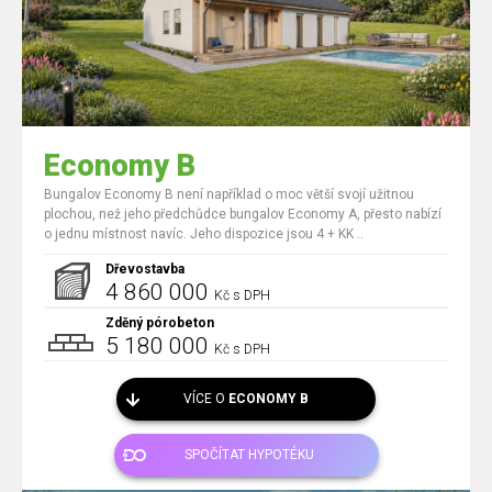
Economy B
Bungalov Economy B není například o moc větší svojí užitnou
plochou, než jeho předchůdce bungalov Economy A, přesto nabízí
o jednu místnost navíc. Jeho dispozice jsou 4 + KK ..
Dřevostavba
4 860 000
Kč s DPH
Zděný pórobeton
5 180 000
Kč s DPH
VÍCE O
ECONOMY B
SPOČÍTAT HYPOTÉKU