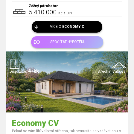
Zděný pórobeton
5 410 000
Kč s DPH
VÍCE O
ECONOMY C
SPOČÍTAT HYPOTÉKU
4+kk
Dispozice:
Střecha:
Valbová
Economy CV
Pokud se vám líbí valbová střecha, tak nemusíte se vzdávat snu o