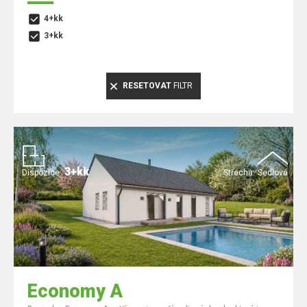
4+kk
3+kk
RESETOVAT
FILTR
3+kk
Dispozice:
Střecha:
Sedlová
Economy A