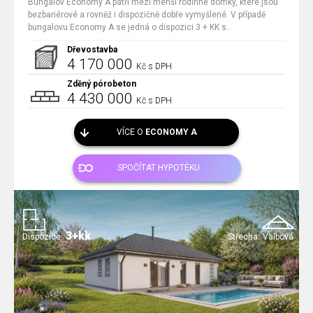
Bungalov Economy A patří mezi menší rodinné domky, které jsou
bezbariérové a rovněž i dispozičně dobře vymyšlené. V případě
bungalovu Economy A se jedná o dispozici 3 + KK s..
Dřevostavba
4 170 000
Kč s DPH
Zděný pórobeton
4 430 000
Kč s DPH
VÍCE O
ECONOMY A
SPOČÍTAT HYPOTÉKU
3+kk
Dispozice:
Střecha:
Valbová