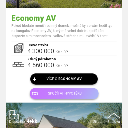
Economy AV
Pokud hledáte menší rodinný domek, možná by se vám hodil typ
na bungalov Economy AV, který má velmi dobré uspořádání
dispozic a mimochodem i valbová střecha mu svědčí. V tomt..
Dřevostavba
4 300 000
Kč s DPH
Zděný pórobeton
4 560 000
Kč s DPH
VÍCE O
ECONOMY AV
SPOČÍTAT HYPOTÉKU
4+kk
Dispozice:
Střecha:
Sedlová