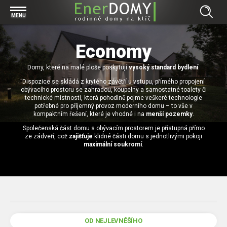
Prohlížet vše v kategorii Bungalovy
MENU
Start
Concept
Economy
Prohlížet vše v kategorii Projekty
Exclusive
Domy, které na malé ploše poskytují
Individuální projekty
vysoký standard bydlení
.
Effective
Prohlížet vše v kategorii Technologie
Dispozice se skládá z krytého závětří u vstupu, přímého propojení
Typové řešení
Economy
obývacího prostoru se zahradou, koupelny a samostatné toalety či
Základová deska
technické místnosti, která pohodlně pojme veškeré technologie
Prohlížet vše v kategorii Kontakt
potřebné pro příjemný provoz moderního domu – to vše v
Technologie domu
Pracovní pozice
kompaktním řešení, které je vhodné i na
menší pozemky
.
Prohlížet vše v kategorii Magazín
Zděné domy na klíč
Společenská část domu s obývacím prostorem je přístupná přímo
Bezpečnost a ochrana osobních údajů
ze zádveří, což
zajišťuje
klidné části domu s jednotlivými pokoji
Financování výstavby rodinného domu
Dřevostavby
maximální soukromí
.
7 důvodů, proč si zvolit bungalov
Prohlížet vše v kategorii Realizace
Vytvořili jsme pro Vás nové stránky
RD Dobrovice
Bungalov, nebo patrový dům? Každý má svá pro a proti
Prohlížet vše v kategorii Reference
RD Sadská
Výhody a nevýhody dřevostaveb a zděných domů
Za jeden den pod střechou
RD Zhoř u Jihlavy
Přízemní rodinné domy
OD NEJLEVNĚŠÍHO
Video EnerDOMY s.r.o.