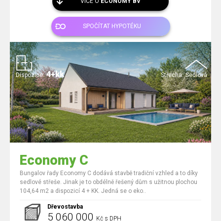
VÍCE O
ECONOMY BV
SPOČÍTAT HYPOTÉKU
4+kk
Dispozice:
Střecha:
Sedlová
Economy C
Bungalov řady Economy C dodává stavbě tradiční vzhled a to díky
sedlové střeše. Jinak je to obdélně řešený dům s užitnou plochou
104,64 m2 a dispozicí 4 + KK. Jedná se o eko..
Dřevostavba
5 060 000
Kč s DPH