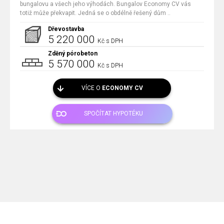
bungalovu a všech jeho výhodách. Bungalov Economy CV vás
totiž může překvapit. Jedná se o obdélně řešený dům ..
Dřevostavba
5 220 000
Kč s DPH
Zděný pórobeton
5 570 000
Kč s DPH
VÍCE O
ECONOMY CV
SPOČÍTAT HYPOTÉKU