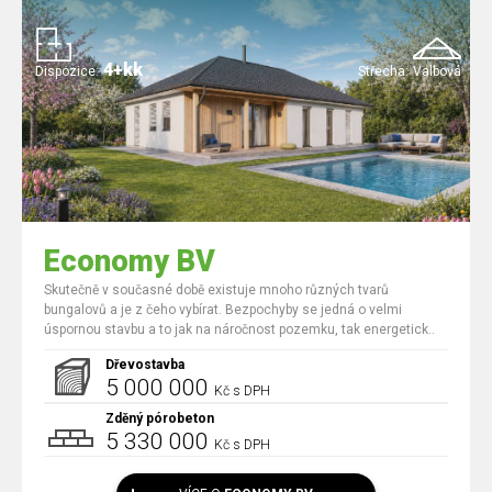
4+kk
Dispozice:
Střecha:
Valbová
Economy BV
Skutečně v současné době existuje mnoho různých tvarů
bungalovů a je z čeho vybírat. Bezpochyby se jedná o velmi
úspornou stavbu a to jak na náročnost pozemku, tak energetick..
Dřevostavba
5 000 000
Kč s DPH
Zděný pórobeton
5 330 000
Kč s DPH