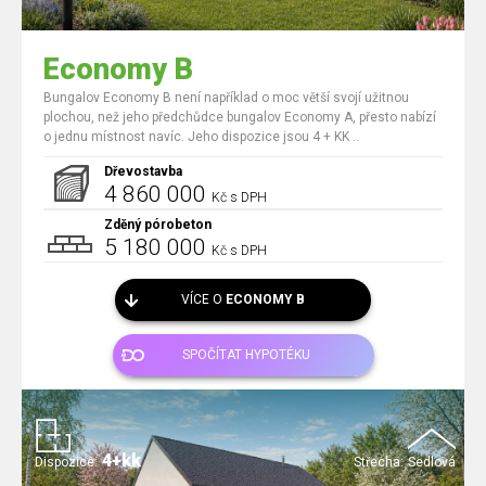
Economy B
Bungalov Economy B není například o moc větší svojí užitnou
plochou, než jeho předchůdce bungalov Economy A, přesto nabízí
o jednu místnost navíc. Jeho dispozice jsou 4 + KK ..
Dřevostavba
4 860 000
Kč s DPH
Zděný pórobeton
5 180 000
Kč s DPH
VÍCE O
ECONOMY B
SPOČÍTAT HYPOTÉKU
4+kk
Dispozice:
Střecha:
Sedlová