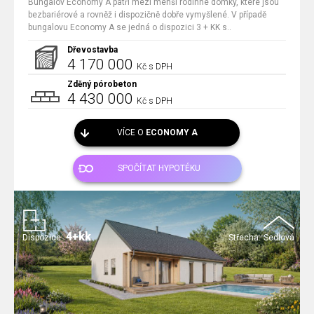
Bungalov Economy A patří mezi menší rodinné domky, které jsou
bezbariérové a rovněž i dispozičně dobře vymyšlené. V případě
bungalovu Economy A se jedná o dispozici 3 + KK s..
Dřevostavba
4 170 000
Kč s DPH
Zděný pórobeton
4 430 000
Kč s DPH
VÍCE O
ECONOMY A
SPOČÍTAT HYPOTÉKU
4+kk
Dispozice:
Střecha:
Sedlová