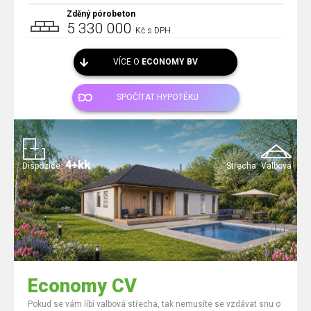
Zděný pórobeton
5 330 000
Kč s DPH
VÍCE O
ECONOMY BV
SPOČÍTAT HYPOTÉKU
4+kk
Dispozice:
Střecha:
Valbová
Economy CV
Pokud se vám líbí valbová střecha, tak nemusíte se vzdávat snu o