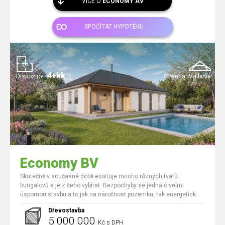
VÍCE O
ECONOMY AV
SPOČÍTAT HYPOTÉKU
4+kk
Dispozice:
Střecha:
Valbová
Economy BV
Skutečně v současné době existuje mnoho různých tvarů
bungalovů a je z čeho vybírat. Bezpochyby se jedná o velmi
úspornou stavbu a to jak na náročnost pozemku, tak energetick..
Dřevostavba
5 000 000
Kč s DPH