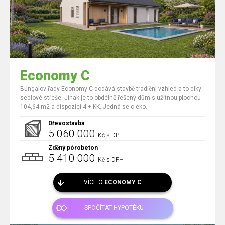
Economy C
Bungalov řady Economy C dodává stavbě tradiční vzhled a to díky
sedlové střeše. Jinak je to obdélně řešený dům s užitnou plochou
104,64 m2 a dispozicí 4 + KK. Jedná se o eko..
Dřevostavba
5 060 000
Kč s DPH
Zděný pórobeton
5 410 000
Kč s DPH
VÍCE O
ECONOMY C
SPOČÍTAT HYPOTÉKU