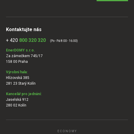
Kontaktujte nás
+ 420
800 320 320
(Po - Pá 8:00 - 16:00)
EnerDOMY s.r.o.
Za zámečkem 745/17
158 00 Praha
Výrobní hala:
Hlízovská 385
281 23 Starý Kolín
Kancelář pro jednání:
Jaselská 912
280 02 Kolín
ECONOMY