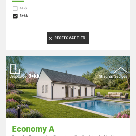
4+kk
3+kk
RESETOVAT
FILTR
3+kk
Dispozice:
Střecha:
Sedlová
Economy A