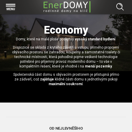
Prohlížet vše v kategorii Bungalovy
MENU
Start
Concept
Economy
Prohlížet vše v kategorii Projekty
Exclusive
Domy, které na malé ploše poskytují
Individuální projekty
vysoký standard bydlení
.
Effective
Prohlížet vše v kategorii Technologie
Dispozice se skládá z krytého závětří u vstupu, přímého propojení
Typové řešení
Economy
obývacího prostoru se zahradou, koupelny a samostatné toalety či
Základová deska
technické místnosti, která pohodlně pojme veškeré technologie
Prohlížet vše v kategorii Kontakt
potřebné pro příjemný provoz moderního domu – to vše v
Technologie domu
Pracovní pozice
kompaktním řešení, které je vhodné i na
menší pozemky
.
Prohlížet vše v kategorii Magazín
Zděné domy na klíč
Společenská část domu s obývacím prostorem je přístupná přímo
Bezpečnost a ochrana osobních údajů
ze zádveří, což
zajišťuje
klidné části domu s jednotlivými pokoji
Financování výstavby rodinného domu
Dřevostavby
maximální soukromí
.
7 důvodů, proč si zvolit bungalov
Prohlížet vše v kategorii Realizace
Vytvořili jsme pro Vás nové stránky
RD Dobrovice
Bungalov, nebo patrový dům? Každý má svá pro a proti
Prohlížet vše v kategorii Reference
RD Sadská
Výhody a nevýhody dřevostaveb a zděných domů
Za jeden den pod střechou
RD Zhoř u Jihlavy
Přízemní rodinné domy
OD NEJLEVNĚŠÍHO
Video EnerDOMY s.r.o.