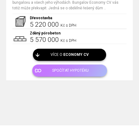
bungalovu a všech jeho výhodách. Bungalov Economy CV vás
totiž může překvapit. Jedná se o obdélně řešený dům ..
Dřevostavba
5 220 000
Kč s DPH
Zděný pórobeton
5 570 000
Kč s DPH
VÍCE O
ECONOMY CV
SPOČÍTAT HYPOTÉKU