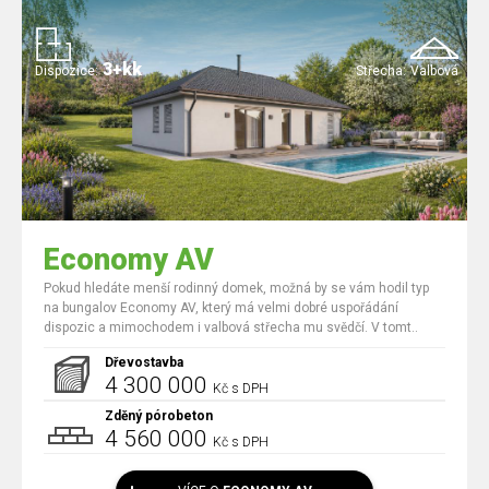
3+kk
Dispozice:
Střecha:
Valbová
Economy AV
Pokud hledáte menší rodinný domek, možná by se vám hodil typ
na bungalov Economy AV, který má velmi dobré uspořádání
dispozic a mimochodem i valbová střecha mu svědčí. V tomt..
Dřevostavba
4 300 000
Kč s DPH
Zděný pórobeton
4 560 000
Kč s DPH