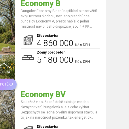
Economy B
Bungalov Economy B není například o moc větší
svojí užitnou plochou, než jeho předchůdce
bungalov Economy A, přesto nabízí o jednu
místnost navíc. Jeho dispozice jsou 4 + KK ..
Dřevostavba
4 860 000
Kč s DPH
Zděný pórobeton
5 180 000
Kč s DPH
edlová
YPOTÉKU
Economy BV
Skutečně v současné době existuje mnoho
různých tvarů bungalovů a je z čeho vybírat.
Bezpochyby se jedná o velmi úspornou stavbu a
to jak na náročnost pozemku, tak energetick..
Dřevostavba