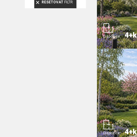
RESETOVAT
FILTR
4+k
Dispozice:
4+k
Dispozice: