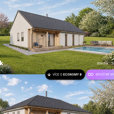
k
Střecha:
S
VÍCE O
ECONOMY B
SPOČÍTAT H