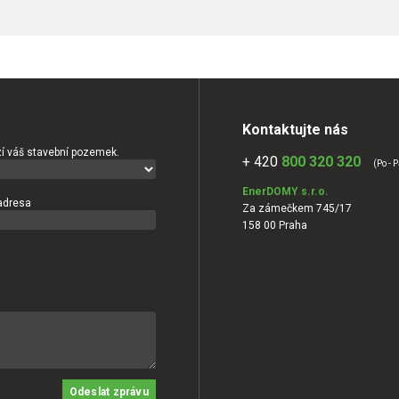
Kontaktujte nás
í váš stavební pozemek.
+ 420
800 320 320
(Po - P
EnerDOMY s.r.o.
adresa
Za zámečkem 745/17
158 00 Praha
Odeslat zprávu