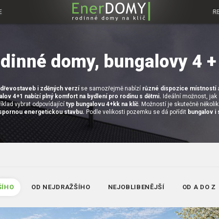
E
R
dinné domy, bungalovy 4 +
dřevostaveb i zděných verzí
se samozřejmě nabízí
různé dispozice místností
a
lov 4+1 nabízí plný komfort na bydlení pro rodinu s dětmi.
Ideální možnost, jak 
íklad vybrat odpovídající
typ bungalovu 4+kk na klíč
. Možností je skutečně několik 
spornou energetickou stavbu.
Podle velikosti pozemku se dá pořídit
bungalov i 
ŠÍHO
OD NEJDRAŽŠÍHO
NEJOBLIBENĚJŠÍ
OD A DO Z