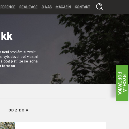
EFERENCE
REALIZACE
O NÁS
MAGAZÍN
KONTAKT
 kk
 není problém si zvolit
si vybudovat své vlastní
a opět platí, že se jedná
s terasou
.
P
A
R
Y
C
H
L
Á
O
P
T
Á
V
K
OD Z DO A