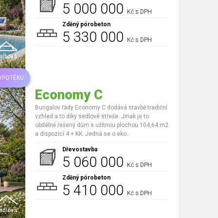
5 000 000
Kč s DPH
Zděný pórobeton
5 330 000
Kč s DPH
albová
HYPOTÉKU
Economy C
Bungalov řady Economy C dodává stavbě tradiční
vzhled a to díky sedlové střeše. Jinak je to
obdélně řešený dům s užitnou plochou 104,64 m2
a dispozicí 4 + KK. Jedná se o eko..
Dřevostavba
5 060 000
Kč s DPH
Zděný pórobeton
5 410 000
Kč s DPH
edlová