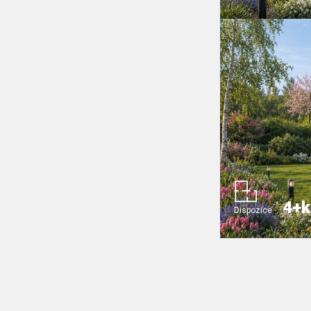
4+k
Dispozice: