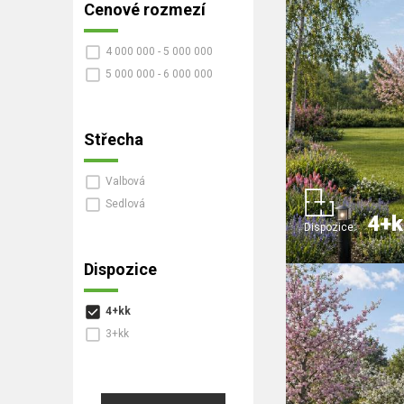
Cenové rozmezí
4 000 000 - 5 000 000
5 000 000 - 6 000 000
Střecha
Valbová
Sedlová
4+k
Dispozice:
Dispozice
4+kk
3+kk