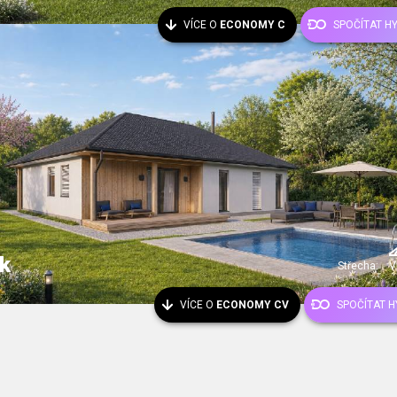
VÍCE O
ECONOMY C
SPOČÍTAT H
k
Střecha:
V
VÍCE O
ECONOMY CV
SPOČÍTAT 