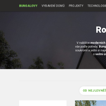
BUNGALOVY
VYBAVENÍ DOMŮ
PROJEKTY
TECHNOLOGI
Ro
V nabídce
moderních 
vše podle potřeby.
Bunga
soukromí a ještě si např
o
velmi ú
OD NEJLEVNĚ