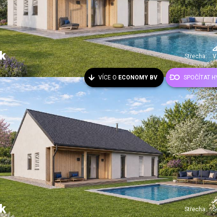
k
Střecha:
V
VÍCE O
ECONOMY BV
SPOČÍTAT 
k
Střecha:
S