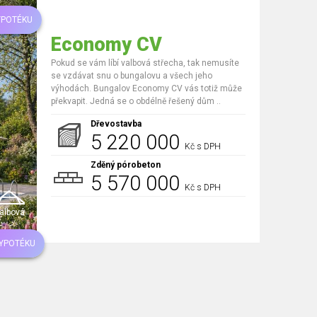
YPOTÉKU
Economy CV
Pokud se vám líbí valbová střecha, tak nemusíte
se vzdávat snu o bungalovu a všech jeho
výhodách. Bungalov Economy CV vás totiž může
překvapit. Jedná se o obdélně řešený dům ..
Dřevostavba
5 220 000
Kč s DPH
Zděný pórobeton
5 570 000
Kč s DPH
albová
HYPOTÉKU