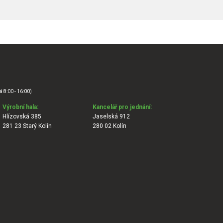
á 8:00 - 16:00)
Výrobní hala:
Kancelář pro jednání:
Hlízovská 385
Jaselská 912
281 23 Starý Kolín
280 02 Kolín