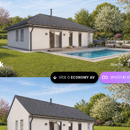
k
Střecha:
V
VÍCE O
ECONOMY AV
SPOČÍTAT 