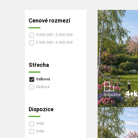
Cenové rozmezí
4 000 000 - 5 000 000
5 000 000 - 6 000 000
Střecha
Valbová
Sedlová
4+k
Dispozice:
Dispozice
4+kk
3+kk