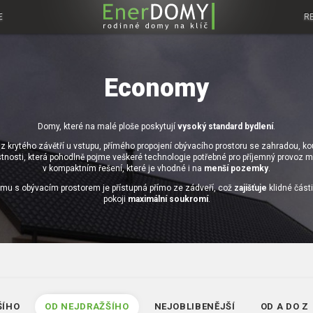
E
R
Economy
Domy, které na malé ploše poskytují
vysoký standard bydlení
.
z krytého závětří u vstupu, přímého propojení obývacího prostoru se zahradou, 
stnosti, která pohodlně pojme veškeré technologie potřebné pro příjemný provoz
v kompaktním řešení, které je vhodné i na
menší pozemky
.
mu s obývacím prostorem je přístupná přímo ze zádveří, což
zajišťuje
klidné část
pokoji
maximální soukromí
.
ŠÍHO
OD NEJDRAŽŠÍHO
NEJOBLIBENĚJŠÍ
OD A DO Z