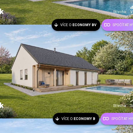
k
Střecha:
V
VÍCE O
ECONOMY BV
SPOČÍTAT 
k
Střecha:
S
VÍCE O
ECONOMY B
SPOČÍTAT H