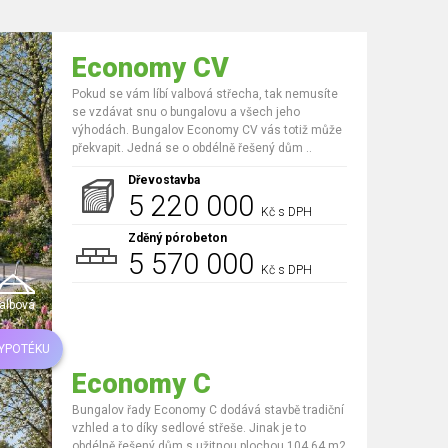
Economy CV
Pokud se vám líbí valbová střecha, tak nemusíte
se vzdávat snu o bungalovu a všech jeho
výhodách. Bungalov Economy CV vás totiž může
překvapit. Jedná se o obdélně řešený dům ..
Dřevostavba
5 220 000
Kč s DPH
Zděný pórobeton
5 570 000
Kč s DPH
albová
HYPOTÉKU
Economy C
Bungalov řady Economy C dodává stavbě tradiční
vzhled a to díky sedlové střeše. Jinak je to
obdélně řešený dům s užitnou plochou 104,64 m2