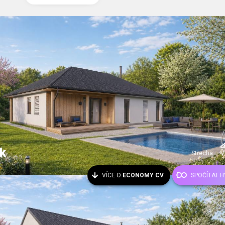
k
Střecha:
V
VÍCE O
ECONOMY CV
SPOČÍTAT 