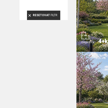
RESETOVAT
FILTR
4+k
Dispozice: