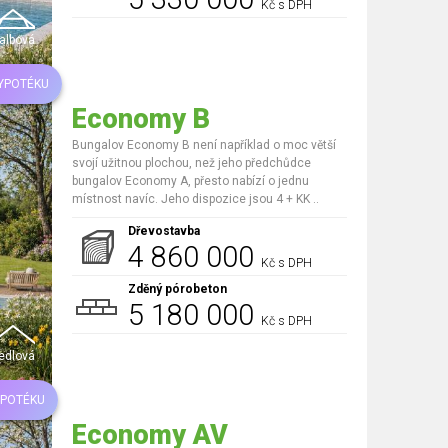
Kč s DPH
albová
HYPOTÉKU
Economy B
Bungalov Economy B není například o moc větší
svojí užitnou plochou, než jeho předchůdce
bungalov Economy A, přesto nabízí o jednu
místnost navíc. Jeho dispozice jsou 4 + KK ..
Dřevostavba
4 860 000
Kč s DPH
Zděný pórobeton
5 180 000
Kč s DPH
edlová
YPOTÉKU
Economy AV