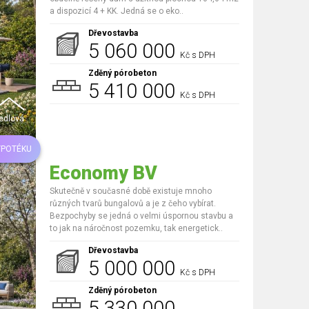
a dispozicí 4 + KK. Jedná se o eko..
Dřevostavba
5 060 000
Kč s DPH
Zděný pórobeton
5 410 000
Kč s DPH
edlová
YPOTÉKU
Economy BV
Skutečně v současné době existuje mnoho
různých tvarů bungalovů a je z čeho vybírat.
Bezpochyby se jedná o velmi úspornou stavbu a
to jak na náročnost pozemku, tak energetick..
Dřevostavba
5 000 000
Kč s DPH
Zděný pórobeton
5 330 000