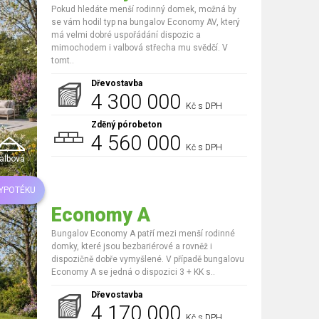
Pokud hledáte menší rodinný domek, možná by
se vám hodil typ na bungalov Economy AV, který
má velmi dobré uspořádání dispozic a
mimochodem i valbová střecha mu svědčí. V
tomt..
Dřevostavba
4 300 000
Kč s DPH
Zděný pórobeton
4 560 000
Kč s DPH
albová
HYPOTÉKU
Economy A
Bungalov Economy A patří mezi menší rodinné
domky, které jsou bezbariérové a rovněž i
dispozičně dobře vymyšlené. V případě bungalovu
Economy A se jedná o dispozici 3 + KK s..
Dřevostavba
4 170 000
Kč s DPH