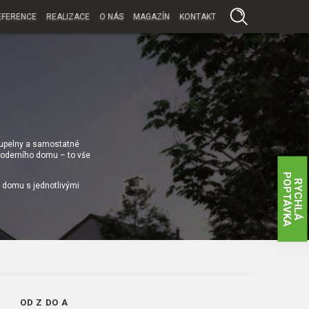
EFERENCE
REALIZACE
O NÁS
MAGAZÍN
KONTAKT
koupelny a samostatné
 moderního domu – to vše
P
A
R
Y
C
H
L
Á
O
P
T
Á
V
K
i domu s jednotlivými
OD Z DO A