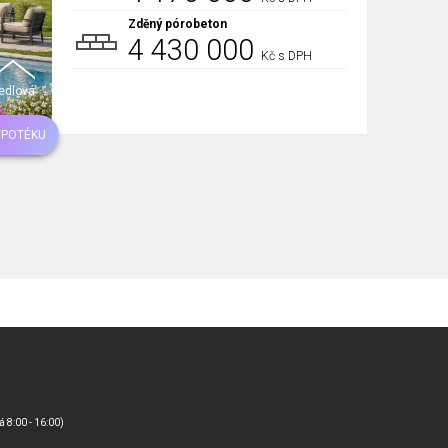
Zděný pórobeton
4 430 000
Kč s DPH
edlová
YPOTÉKU
á 8:00 - 16:00)