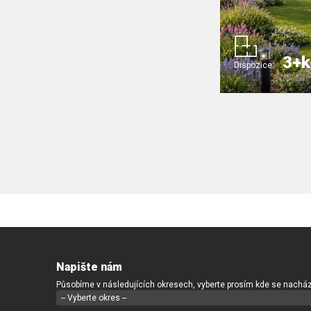
3+k
Dispozice:
Napište nám
Působíme v následujících okresech, vyberte prosím kde se nacház