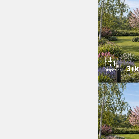
3+k
Dispozice: