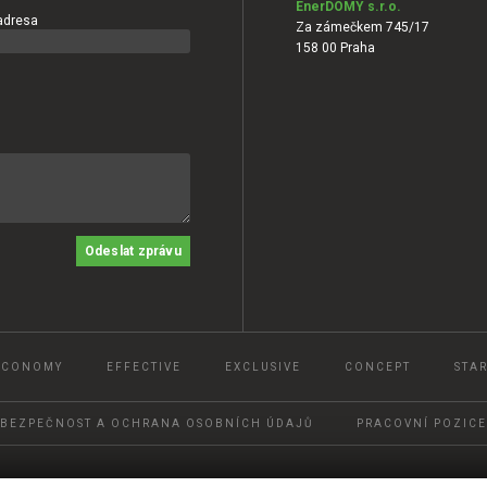
EnerDOMY s.r.o.
adresa
Za zámečkem 745/17
158 00 Praha
Odeslat zprávu
ECONOMY
EFFECTIVE
EXCLUSIVE
CONCEPT
STAR
BEZPEČNOST A OCHRANA OSOBNÍCH ÚDAJŮ
PRACOVNÍ POZICE
© 2022, Ener DOMY, s.r.o.