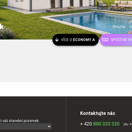
k
Střecha:
S
VÍCE O
ECONOMY A
SPOČÍTAT H
Kontaktujte nás
í váš stavební pozemek.
+ 420
800 320 320
(Po - P