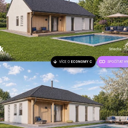
k
Střecha:
S
VÍCE O
ECONOMY C
SPOČÍTAT H