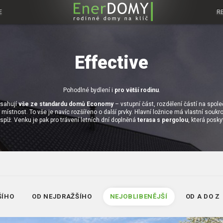
E
R
Effective
Pohodlné bydlení i
pro větší rodinu
.
bsahují
vše ze standardu domů Economy
– vstupní část, rozdělení částí na spo
místnost. To vše je navíc rozšířeno o další prvky. Hlavní ložnice má vlastní souk
spíž. Venku je pak pro trávení letních dní doplněná
terasa s pergolou
, která posk
ŠÍHO
OD NEJDRAŽŠÍHO
NEJOBLIBENĚJŠÍ
OD A DO Z