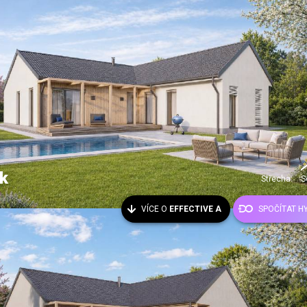
k
Střecha:
S
VÍCE O
EFFECTIVE A
SPOČÍTAT H