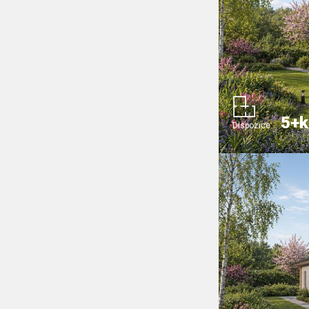
5+k
Dispozice: