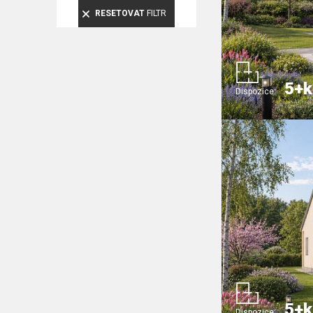
RESETOVAT
FILTR
5+k
Dispozice:
5+k
Dispozice: