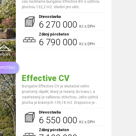
vás nezklame bungalov Effective BV s užitnou
plochou 132,2 m2. Ideální pro větš..
Dřevostavba
6 270 000
Kč s DPH
Zděný pórobeton
6 790 000
Kč s DPH
albová
HYPOTÉKU
Effective CV
Bungalov Effective CV je skutečně velmi
prostorný objekt, který je řešený do tvaru L a
zastřešený je valbovou střechou. Jeho užitná
plocha je krásných 139,18 m2. Dispozice je ..
Dřevostavba
6 550 000
Kč s DPH
Zděný pórobeton