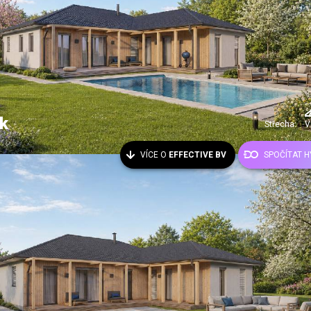
k
Střecha:
V
VÍCE O
EFFECTIVE BV
SPOČÍTAT 