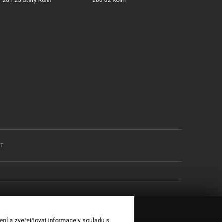
T
ení a zveřejňovat informace v souladu s