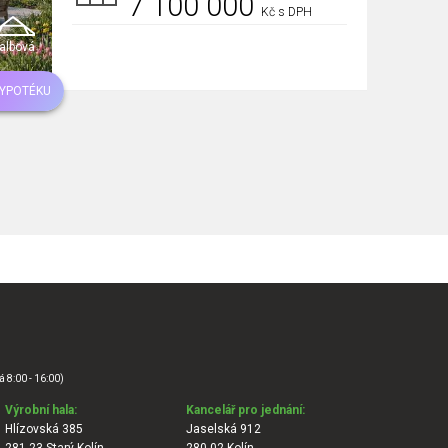
7 100 000
Kč s DPH
albová
HYPOTÉKU
á 8:00 - 16:00)
Výrobní hala:
Kancelář pro jednání:
Hlízovská 385
Jaselská 912
281 23 Starý Kolín
280 02 Kolín