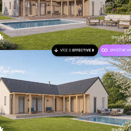
k
Střecha:
S
VÍCE O
EFFECTIVE B
SPOČÍTAT H
k
Střecha:
S