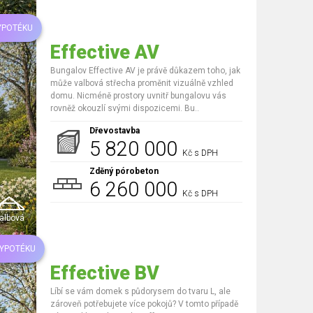
YPOTÉKU
Effective AV
Bungalov Effective AV je právě důkazem toho, jak
může valbová střecha proměnit vizuálně vzhled
domu. Nicméně prostory uvnitř bungalovu vás
rovněž okouzlí svými dispozicemi. Bu..
Dřevostavba
5 820 000
Kč s DPH
Zděný pórobeton
6 260 000
Kč s DPH
albová
HYPOTÉKU
Effective BV
Líbí se vám domek s půdorysem do tvaru L, ale
zároveň potřebujete více pokojů? V tomto případě