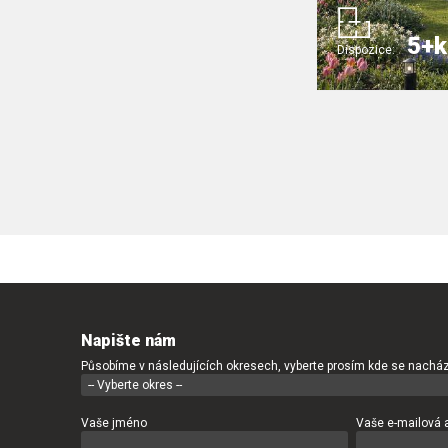
5+k
Dispozice:
Napište nám
Působíme v následujících okresech, vyberte prosím kde se nacház
Vaše jméno
Vaše e-mailová 