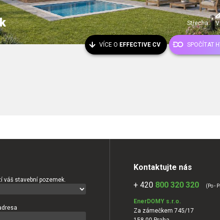
k
Střecha:
V
VÍCE O
EFFECTIVE CV
SPOČÍTAT 
Kontaktujte nás
í váš stavební pozemek.
+ 420
800 320 320
(Po - P
EnerDOMY s.r.o.
adresa
Za zámečkem 745/17
158 00 Praha