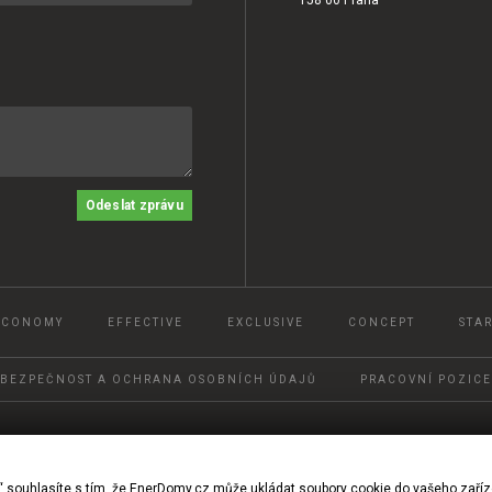
Odeslat zprávu
ECONOMY
EFFECTIVE
EXCLUSIVE
CONCEPT
STAR
BEZPEČNOST A OCHRANA OSOBNÍCH ÚDAJŮ
PRACOVNÍ POZICE
© 2022, Ener DOMY, s.r.o.
“ souhlasíte s tím, že EnerDomy.cz může ukládat soubory cookie do vašeho zaříz