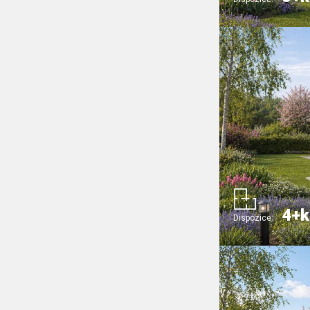
4+k
Dispozice: