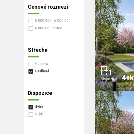
Cenové rozmezí
5 000 000 - 6 000 000
6 000 000 a více
Střecha
Valbová
Sedlová
4+k
Dispozice:
Dispozice
4+kk
5+kk