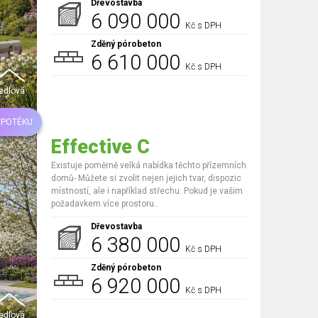
Dřevostavba
6 090 000
Kč s DPH
Zděný pórobeton
6 610 000
Kč s DPH
edlová
YPOTÉKU
Effective C
Existuje poměrně velká nabídka těchto přízemních
domů- Můžete si zvolit nejen jejich tvar, dispozic
místností, ale i například střechu. Pokud je vašim
požadavkem více prostoru..
Dřevostavba
6 380 000
Kč s DPH
Zděný pórobeton
6 920 000
Kč s DPH
edlová