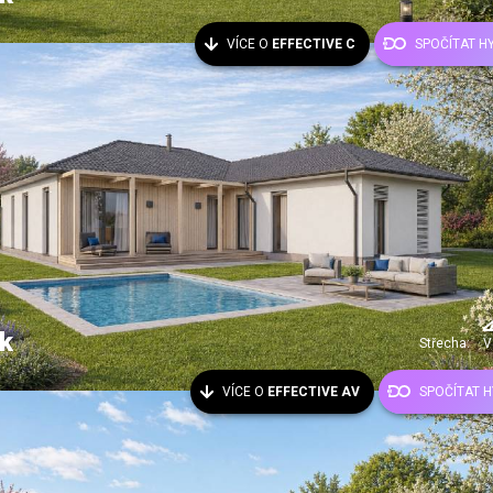
VÍCE O
EFFECTIVE C
SPOČÍTAT H
k
Střecha:
V
VÍCE O
EFFECTIVE AV
SPOČÍTAT 