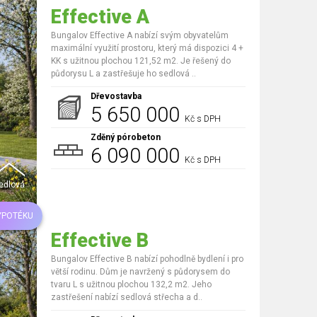
Effective A
Bungalov Effective A nabízí svým obyvatelům
maximální využití prostoru, který má dispozici 4 +
KK s užitnou plochou 121,52 m2. Je řešený do
půdorysu L a zastřešuje ho sedlová ..
Dřevostavba
5 650 000
Kč s DPH
Zděný pórobeton
6 090 000
Kč s DPH
edlová
YPOTÉKU
Effective B
Bungalov Effective B nabízí pohodlně bydlení i pro
větší rodinu. Dům je navržený s půdorysem do
tvaru L s užitnou plochou 132,2 m2. Jeho
zastřešení nabízí sedlová střecha a d..