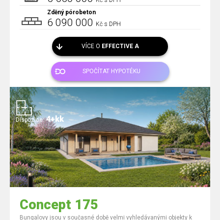
Kč s DPH
Zděný pórobeton
6 090 000
Kč s DPH
VÍCE O
EFFECTIVE A
SPOČÍTAT HYPOTÉKU
4+kk
Dispozice:
Concept 175
Bungalovy jsou v současné době velmi vyhledávanými objekty k