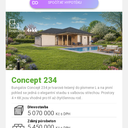
SPOČÍTAT HYPOTÉKU
4+kk
Dispozice:
Concept 234
Bungalov Concept 234 je tvarově řešený do písmene L a na první
pohled se jedná o elegantní stavbu s valbovou střechou. Prostory
4 + KK jsou vhodné pro tří až čtyřčlennou rod..
Dřevostavba
5 070 000
Kč s DPH
Zděný pórobeton
5 450 000