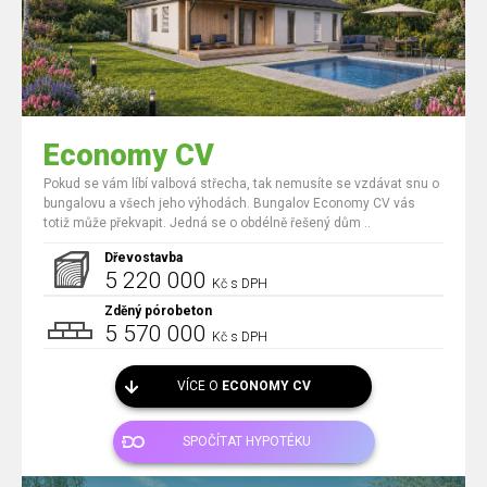
Economy CV
Pokud se vám líbí valbová střecha, tak nemusíte se vzdávat snu o
bungalovu a všech jeho výhodách. Bungalov Economy CV vás
totiž může překvapit. Jedná se o obdélně řešený dům ..
Dřevostavba
5 220 000
Kč s DPH
Zděný pórobeton
5 570 000
Kč s DPH
VÍCE O
ECONOMY CV
SPOČÍTAT HYPOTÉKU