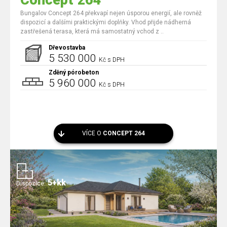
Concept 264
Bungalov Concept 264 překvapí nejen úsporou energií, ale rovněž
dispozicí a dalšími praktickými doplňky. Vhod přijde nádherná
zastřešená terasa, která má samostatný vchod z ..
Dřevostavba
5 530 000
Kč s DPH
Zděný pórobeton
5 960 000
Kč s DPH
VÍCE O
CONCEPT 264
5+kk
Dispozice: