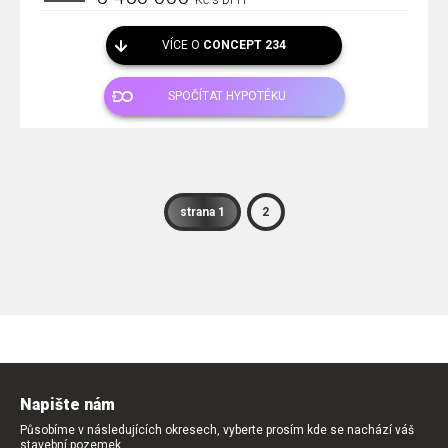
Kč s DPH
VÍCE O
CONCEPT 234
SPOČÍTAT HYPOTÉKU
strana 1
2
Napište nám
Působíme v následujících okresech, vyberte prosím kde se nachází váš
stavební pozemek.