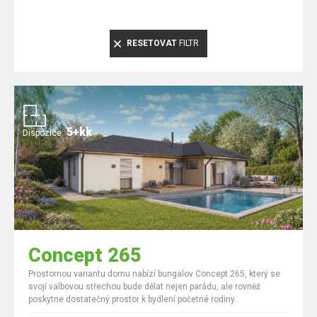
RESETOVAT
FILTR
5+kk
Dispozice:
Concept 265
Prostornou variantu domu nabízí bungalov Concept 265, který se
svojí valbovou střechou bude dělat nejen parádu, ale rovněž
poskytne dostatečný prostor k bydlení početné rodiny..