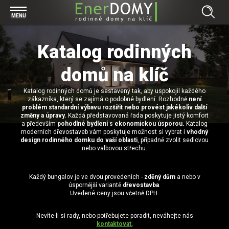
Prohlížet vše v kategorii Bungalovy
MENU
Start
Concept
Katalog rodinných
Prohlížet vše v kategorii Projekty
Exclusive
Individuální projekty
domů na klíč
Effective
Prohlížet vše v kategorii Technologie
Typové řešení
Economy
Katalog rodinných domů je sestavený tak, aby uspokojil každého
Základová deska
Prohlížet vše v kategorii Kontakt
zákazníka, který se zajímá o podobné bydlení. Rozhodně
není
problém standardní výbavu rozšířit nebo provést jakékoliv další
Technologie domu
Pracovní pozice
změny a úpravy.
Každá představovaná řada poskytuje jistý komfort
Prohlížet vše v kategorii Magazín
a především
pohodlné bydlení s ekonomickou úsporou.
Katalog
Zděné domy na klíč
Bezpečnost a ochrana osobních údajů
moderních dřevostaveb vám poskytuje možnost si vybrat i
vhodný
Financování výstavby rodinného domu
design rodinného domku do vaší oblasti
, případně zvolit sedlovou
Dřevostavby
nebo valbovou střechu.
7 důvodů, proč si zvolit bungalov
Prohlížet vše v kategorii Realizace
Vytvořili jsme pro Vás nové stránky
Každý bungalov je ve dvou provedeních -
zděný dům
a nebo v
úspornější variantě
dřevostavba
.
RD Dobrovice
Bungalov, nebo patrový dům? Každý má svá pro a proti
Prohlížet vše v kategorii Reference
Uvedené ceny jsou včetně DPH.
RD Sadská
Výhody a nevýhody dřevostaveb a zděných domů
Za jeden den pod střechou
Nevíte-li si rady, nebo potřebujete poradit, neváhejte nás
RD Zhoř u Jihlavy
Přízemní rodinné domy
kontaktovat
,
Video EnerDOMY s.r.o.