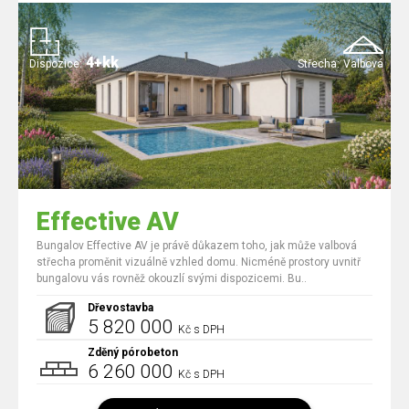
4+kk
Dispozice:
Střecha:
Valbová
Effective AV
Bungalov Effective AV je právě důkazem toho, jak může valbová
střecha proměnit vizuálně vzhled domu. Nicméně prostory uvnitř
bungalovu vás rovněž okouzlí svými dispozicemi. Bu..
Dřevostavba
5 820 000
Kč s DPH
Zděný pórobeton
6 260 000
Kč s DPH