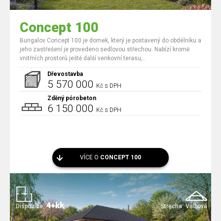
Concept 100
Bungalov Concept 100 je domek, který je postavený do obdélníku a
jeho zastřešení je provedeno sedlovou střechou. Nabízí kromě
vnitřních prostorů ještě další venkovní terasu,..
Dřevostavba
5 570 000
Kč s DPH
Zděný pórobeton
6 150 000
Kč s DPH
VÍCE O
CONCEPT 100
4+kk
Dispozice:
Střecha:
Valbová