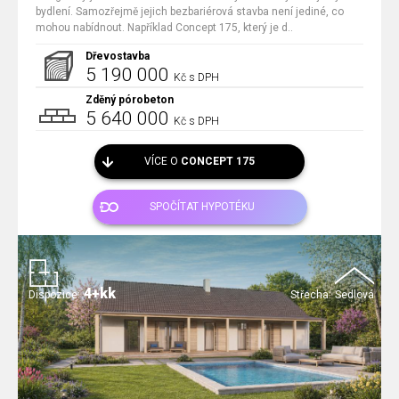
bydlení. Samozřejmě jejich bezbariérová stavba není jediné, co
mohou nabídnout. Například Concept 175, který je d..
Dřevostavba
5 190 000
Kč s DPH
Zděný pórobeton
5 640 000
Kč s DPH
VÍCE O
CONCEPT 175
SPOČÍTAT HYPOTÉKU
4+kk
Dispozice:
Střecha:
Sedlová