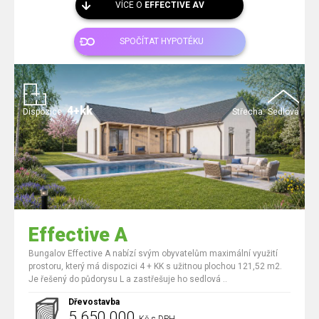
VÍCE O
EFFECTIVE AV
SPOČÍTAT HYPOTÉKU
4+kk
Dispozice:
Střecha:
Sedlová
Effective A
Bungalov Effective A nabízí svým obyvatelům maximální využití
prostoru, který má dispozici 4 + KK s užitnou plochou 121,52 m2.
Je řešený do půdorysu L a zastřešuje ho sedlová ..
Dřevostavba
5 650 000