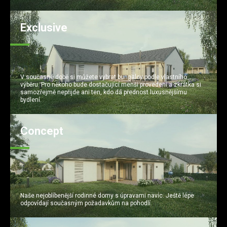
Exclusive
V současné době si můžete vybrat bungalov podle vlastního
výběru. Pro někoho bude dostačující menší provedení a zkrátka si
samozřejmě nepřijde ani ten, kdo dá přednost luxusnějšímu
bydlení.
Concept
Naše nejoblíbenější rodinné domy s úpravami navíc. Ještě lépe
odpovídají současným požadavkům na pohodlí.