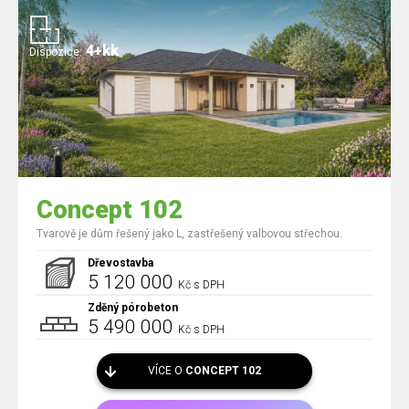
4+kk
Dispozice:
Concept 102
Tvarově je dům řešený jako L, zastřešený valbovou střechou.
Dřevostavba
5 120 000
Kč s DPH
Zděný pórobeton
5 490 000
Kč s DPH
VÍCE O
CONCEPT 102