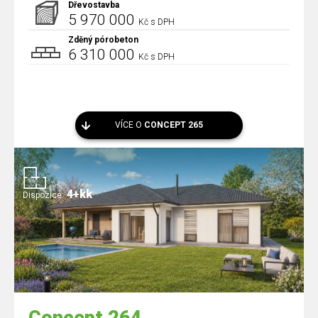
Dřevostavba
5 970 000
Kč s DPH
Zděný pórobeton
6 310 000
Kč s DPH
VÍCE O
CONCEPT 265
4+kk
Dispozice: