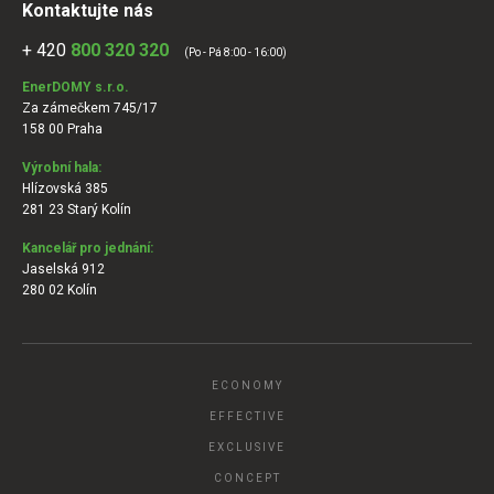
Kontaktujte nás
+ 420
800 320 320
(Po - Pá 8:00 - 16:00)
EnerDOMY s.r.o.
Za zámečkem 745/17
158 00 Praha
Výrobní hala:
Hlízovská 385
281 23 Starý Kolín
Kancelář pro jednání:
Jaselská 912
280 02 Kolín
ECONOMY
EFFECTIVE
EXCLUSIVE
CONCEPT