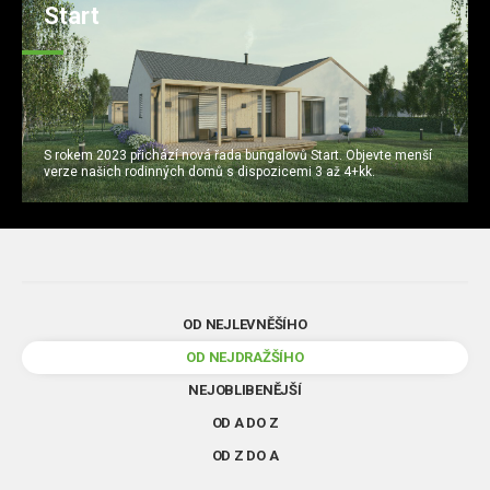
Start
S rokem 2023 přichází nová řada bungalovů Start. Objevte menší
verze našich rodinných domů s dispozicemi 3 až 4+kk.
OD NEJLEVNĚŠÍHO
OD NEJDRAŽŠÍHO
NEJOBLIBENĚJŠÍ
OD A DO Z
OD Z DO A