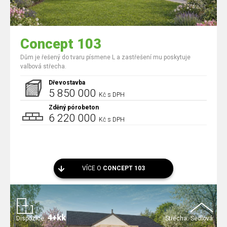
Concept 103
Dům je řešený do tvaru písmene L a zastřešení mu poskytuje
valbová střecha.
Dřevostavba
5 850 000
Kč s DPH
Zděný pórobeton
6 220 000
Kč s DPH
VÍCE O
CONCEPT 103
4+kk
Dispozice:
Střecha:
Sedlová