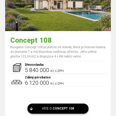
Concept 108
Bungalov Concept 108 je jednou ze staveb, která je tvarově řešena
do písmene T a má klasickou sedlovou střechu. Jeho užitná
plocha 122,34 m2 a dispozice 4 + KK nabízí velmi ..
Dřevostavba
5 840 000
Kč s DPH
Zděný pórobeton
6 120 000
Kč s DPH
VÍCE O
CONCEPT 108