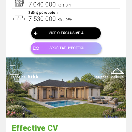
7 040 000
Kč s DPH
Zděný pórobeton
7 530 000
Kč s DPH
VÍCE O
EXCLUSIVE A
SPOČÍTAT HYPOTÉKU
5+kk
Dispozice:
Střecha:
Valbová
Effective CV