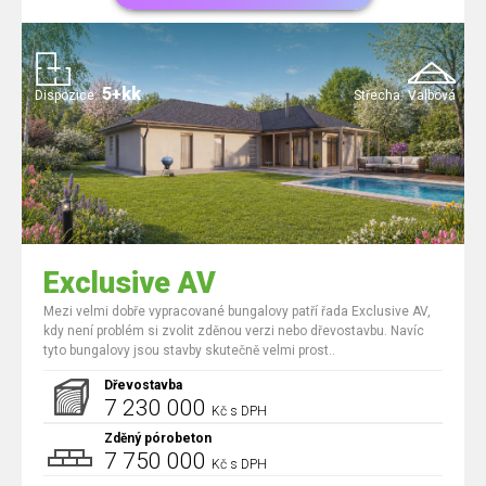
5+kk
Dispozice:
Střecha:
Valbová
Exclusive AV
Mezi velmi dobře vypracované bungalovy patří řada Exclusive AV,
kdy není problém si zvolit zděnou verzi nebo dřevostavbu. Navíc
tyto bungalovy jsou stavby skutečně velmi prost..
Dřevostavba
7 230 000
Kč s DPH
Zděný pórobeton
7 750 000
Kč s DPH