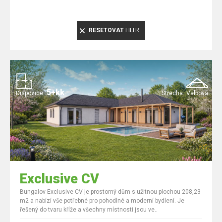
RESETOVAT
FILTR
5+kk
Dispozice:
Střecha:
Valbová
Exclusive CV
Bungalov Exclusive CV je prostorný dům s užitnou plochou 208,23
m2 a nabízí vše potřebné pro pohodlné a moderní bydlení. Je
řešený do tvaru kříže a všechny místnosti jsou ve..