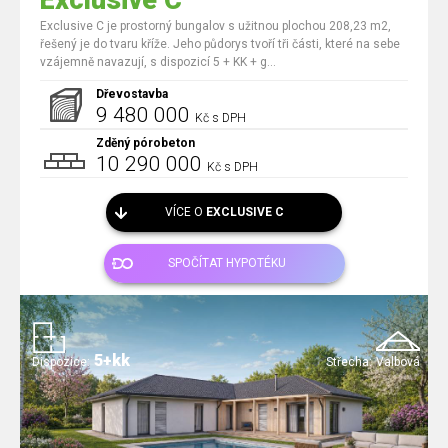
Exclusive C
Exclusive C je prostorný bungalov s užitnou plochou 208,23 m2,
řešený je do tvaru kříže. Jeho půdorys tvoří tři části, které na sebe
vzájemně navazují, s dispozicí 5 + KK + g...
Dřevostavba
9 480 000
Kč s DPH
Zděný pórobeton
10 290 000
Kč s DPH
VÍCE O
EXCLUSIVE C
SPOČÍTAT HYPOTÉKU
5+kk
Dispozice:
Střecha:
Valbová