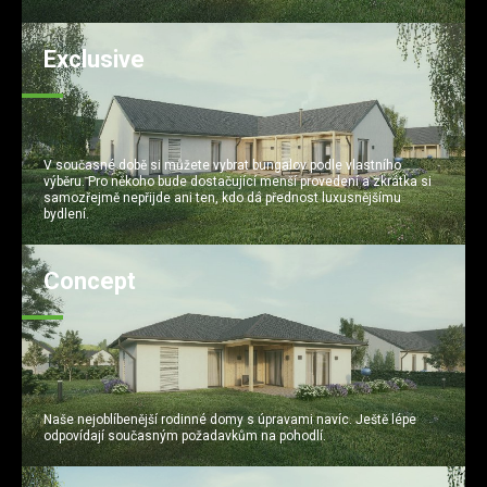
Exclusive
V současné době si můžete vybrat bungalov podle vlastního
výběru. Pro někoho bude dostačující menší provedení a zkrátka si
samozřejmě nepřijde ani ten, kdo dá přednost luxusnějšímu
bydlení.
Concept
Naše nejoblíbenější rodinné domy s úpravami navíc. Ještě lépe
odpovídají současným požadavkům na pohodlí.