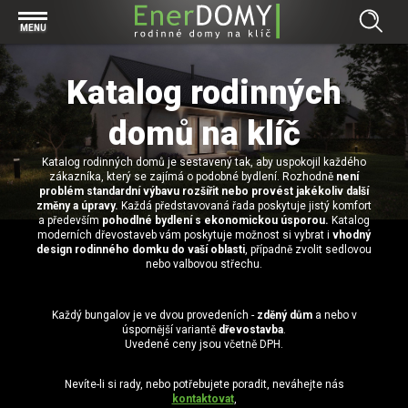
Prohlížet vše v kategorii Bungalovy
MENU
Start
Concept
Katalog rodinných
Prohlížet vše v kategorii Projekty
Exclusive
Individuální projekty
domů na klíč
Effective
Prohlížet vše v kategorii Technologie
Typové řešení
Economy
Katalog rodinných domů je sestavený tak, aby uspokojil každého
Základová deska
Prohlížet vše v kategorii Kontakt
zákazníka, který se zajímá o podobné bydlení. Rozhodně
není
problém standardní výbavu rozšířit nebo provést jakékoliv další
Technologie domu
Pracovní pozice
změny a úpravy.
Každá představovaná řada poskytuje jistý komfort
Prohlížet vše v kategorii Magazín
a především
pohodlné bydlení s ekonomickou úsporou.
Katalog
Zděné domy na klíč
Bezpečnost a ochrana osobních údajů
moderních dřevostaveb vám poskytuje možnost si vybrat i
vhodný
Financování výstavby rodinného domu
design rodinného domku do vaší oblasti
, případně zvolit sedlovou
Dřevostavby
nebo valbovou střechu.
7 důvodů, proč si zvolit bungalov
Prohlížet vše v kategorii Realizace
Vytvořili jsme pro Vás nové stránky
Každý bungalov je ve dvou provedeních -
zděný dům
a nebo v
úspornější variantě
dřevostavba
.
RD Dobrovice
Bungalov, nebo patrový dům? Každý má svá pro a proti
Prohlížet vše v kategorii Reference
Uvedené ceny jsou včetně DPH.
RD Sadská
Výhody a nevýhody dřevostaveb a zděných domů
Za jeden den pod střechou
Nevíte-li si rady, nebo potřebujete poradit, neváhejte nás
RD Zhoř u Jihlavy
Přízemní rodinné domy
kontaktovat
,
Video EnerDOMY s.r.o.