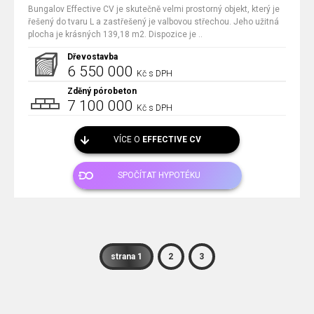
Bungalov Effective CV je skutečně velmi prostorný objekt, který je
řešený do tvaru L a zastřešený je valbovou střechou. Jeho užitná
plocha je krásných 139,18 m2. Dispozice je ..
Dřevostavba
6 550 000
Kč s DPH
Zděný pórobeton
7 100 000
Kč s DPH
VÍCE O
EFFECTIVE CV
SPOČÍTAT HYPOTÉKU
strana 1
2
3