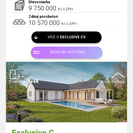
Dřevostavba
9 750 000
Kč s DPH
Zděný pórobeton
10 570 000
Kč s DPH
VÍCE O
EXCLUSIVE CV
SPOČÍTAT HYPOTÉKU
5+kk
Dispozice:
Střecha:
Sedlová