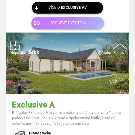
VÍCE O
EXCLUSIVE AV
SPOČÍTAT HYPOTÉKU
5+kk
Dispozice:
Střecha:
Sedlová
Exclusive A
Bungalov Exclusive A je velmi prostorný a řešený do tvaru T. Jeho
půdorys tvoří vstupní, soukromé a společenské křídlo, které na
sebe vzájemně navazují. Vše je přirozeně disp..
Dřevostavba