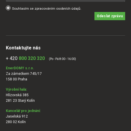
Souhlasím se zpracováním osobních údajů.
Odeslat zprávu
Kontaktujte nás
+ 420
800 320 320
(Po - Pá 8:00 - 16:00)
EnerDOMY s.r.o.
Za zámečkem 745/17
158 00 Praha
Výrobní hala:
Hlízovská 385
281 23 Starý Kolín
Kancelář pro jednání:
Jaselská 912
280 02 Kolín