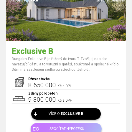
Dispozice:
Střecha:
Sedlová
Exclusive B
Bungalov Exklusive B je řešený do tvaru T. Tvoří jej na sebe
navazující části, a to vstupní s garáží, soukromé a společné křídlo.
Dům má zastřešení sedlovou střechou. Jeho d..
Dřevostavba
8 650 000
Kč s DPH
Zděný pórobeton
9 300 000
Kč s DPH
VÍCE O
EXCLUSIVE B
SPOČÍTAT HYPOTÉKU