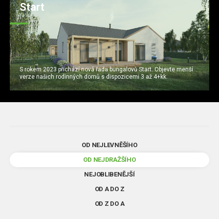
Start
S rokem 2023 přichází nová řada bungalovů Start. Objevte menší
verze našich rodinných domů s dispozicemi 3 až 4+kk.
OD NEJLEVNĚŠÍHO
OD NEJDRAŽŠÍHO
NEJOBLIBENĚJŠÍ
OD A DO Z
OD Z DO A