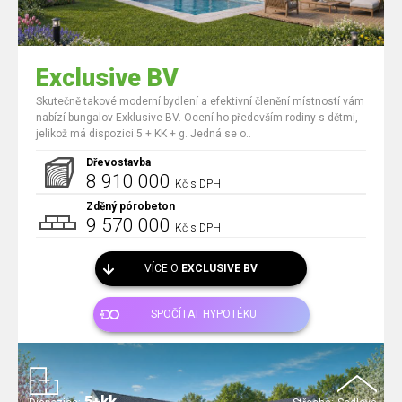
Exclusive BV
Skutečně takové moderní bydlení a efektivní členění místností vám
nabízí bungalov Exklusive BV. Ocení ho především rodiny s dětmi,
jelikož má dispozici 5 + KK + g. Jedná se o..
Dřevostavba
8 910 000
Kč s DPH
Zděný pórobeton
9 570 000
Kč s DPH
VÍCE O
EXCLUSIVE BV
SPOČÍTAT HYPOTÉKU
5+kk