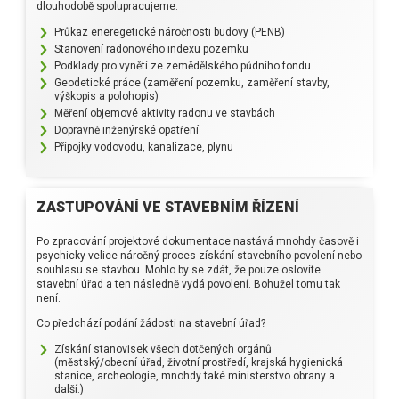
dlouhodobě spolupracujeme.
Průkaz eneregetické náročnosti budovy (PENB)
Stanovení radonového indexu pozemku
Podklady pro vynětí ze zemědělského půdního fondu
Geodetické práce (zaměření pozemku, zaměření stavby,
výškopis a polohopis)
Měření objemové aktivity radonu ve stavbách
Dopravně inženýrské opatření
Přípojky vodovodu, kanalizace, plynu
ZASTUPOVÁNÍ VE STAVEBNÍM ŘÍZENÍ
Po zpracování projektové dokumentace nastává mnohdy časově i
psychicky velice náročný proces získání stavebního povolení nebo
souhlasu se stavbou. Mohlo by se zdát, že pouze oslovíte
stavební úřad a ten následně vydá povolení. Bohužel tomu tak
není.
Co předchází podání žádosti na stavební úřad?
Získání stanovisek všech dotčených orgánů
(městský/obecní úřad, životní prostředí, krajská hygienická
stanice, archeologie, mnohdy také ministerstvo obrany a
další.)