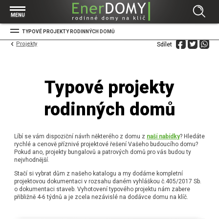
Prohlížet vše v kategorii Bungalovy
MENU
Start
TYPOVÉ PROJEKTY RODINNÝCH DOMŮ
Concept
Projekty
Sdílet
Prohlížet vše v kategorii Projekty
Exclusive
Individuální projekty
Effective
Prohlížet vše v kategorii Technologie
Typové projekty
Typové řešení
Economy
Základová deska
Prohlížet vše v kategorii Kontakt
rodinných domů
Technologie domu
Pracovní pozice
Prohlížet vše v kategorii Magazín
Zděné domy na klíč
Bezpečnost a ochrana osobních údajů
Financování výstavby rodinného domu
Dřevostavby
Líbí se vám dispoziční návrh některého z domu z
naší nabídky
? Hledáte
rychlé a cenově příznivé projektové řešení Vašeho budoucího domu?
7 důvodů, proč si zvolit bungalov
Pokud ano, projekty bungalovů a patrových domů pro vás budou ty
nejvhodnější.
Prohlížet vše v kategorii Realizace
Vytvořili jsme pro Vás nové stránky
Stačí si vybrat dům z našeho katalogu a my dodáme kompletní
RD Dobrovice
Bungalov, nebo patrový dům? Každý má svá pro a proti
projektovou dokumentaci v rozsahu daném vyhláškou č.405/2017 Sb.
Prohlížet vše v kategorii Reference
o dokumentaci staveb. Vyhotovení typového projektu nám zabere
RD Sadská
Výhody a nevýhody dřevostaveb a zděných domů
přibližně 4-6 týdnů a je zcela nezávislé na dodávce domu na klíč.
Za jeden den pod střechou
RD Zhoř u Jihlavy
Přízemní rodinné domy
Video EnerDOMY s.r.o.