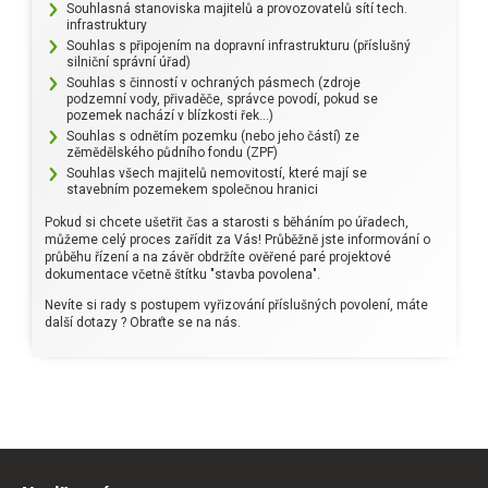
Souhlasná stanoviska majitelů a provozovatelů sítí tech.
infrastruktury
Souhlas s připojením na dopravní infrastrukturu (příslušný
silniční správní úřad)
Souhlas s činností v ochraných pásmech (zdroje
podzemní vody, přivaděče, správce povodí, pokud se
pozemek nachází v blízkosti řek...)
Souhlas s odnětím pozemku (nebo jeho částí) ze
zěmědělského půdního fondu (ZPF)
Souhlas všech majitelů nemovitostí, které mají se
stavebním pozemekem společnou hranici
Pokud si chcete ušetřit čas a starosti s běháním po úřadech,
můžeme celý proces zařídit za Vás! Průběžně jste informování o
průběhu řízení a na závěr obdržíte ověřené paré projektové
dokumentace včetně štítku "stavba povolena".
Nevíte si rady s postupem vyřizování příslušných povolení, máte
další dotazy ? Obraťte se na nás.