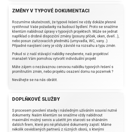
ZMĚNY V TYPOVÉ DOKUMENTACI
Rozumíme skutečnosti, že typové řešení ne vždy dokáže přesně
vystihnout Vaše požadavky na budoucí bydlení. Proto se snažíme
klientům nabídnout úpravy v typových projektech. Může se jednat
například o drobné dispoziční změny (posuny příček, oken, dveří...),
nebo posun zařizovacích předmětů (umyvadla, WC, vany...)
Případné navýšení ceny je vždy závislé na rozsahu a typu změn.
Pokud si z naší stávající nabídky nevyberete, naši projektoví
manažeři Vám pomohou vytvořit individuální projekt
Máte zájem o nezávaznou cenovou nabídku typových řešení s
promítnutím změn, nebo projektu osazení domu na pozemek ?
Neváhejte se na nás obrátit.
DOPLŇKOVÉ SLUŽBY
S procesem povolení stavby i následným užíváním souvisí nutné
dokumenty. Našim klientům se snažíme vždy nabídnout
maximální možný servis a ušetřit jim starosti se sháněním
dalších firem, které pro ně příslušné dokumenty zajistí. Máme
několik osvědčených partnerů z různých oborů, s kterými