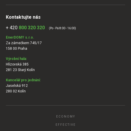
Kontaktujte nás
+ 420
800 320 320
(Po - Pá 8:00 - 16:00)
EnerDOMY s.r.o.
Za zámečkem 745/17
158 00 Praha
Výrobní hala:
Hlízovská 385
281 23 Starý Kolín
Kancelář pro jednání:
Jaselská 912
280 02 Kolín
ECONOMY
EFFECTIVE