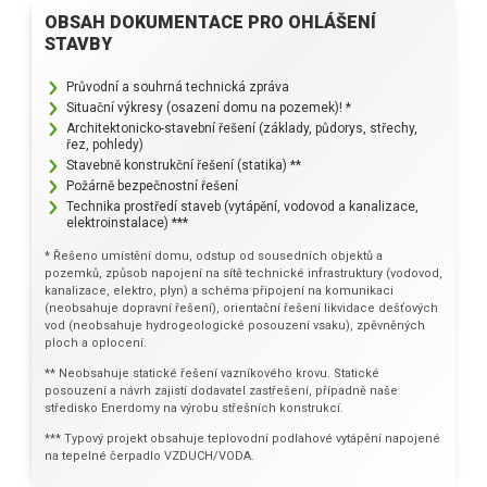
RD Poděbrady
Jak vypadají moderní domy?
OBSAH DOKUMENTACE PRO OHLÁŠENÍ
Nezávislý stavební dozor Pavel Šimek
STAVBY
RD Černá U Bohdanče
Seznam úkolů: Co udělat okolo domu na podzim
Ohlasy od našich klientů
RD Nové Dvory
Jak na nás působí barvy v interiéru?
Průvodní a souhrná technická zpráva
Stavěli jsme dům pro Terezu Bebarovou
Situační výkresy (osazení domu na pozemek)! *
RD Hlízov
Nový rok a nový dům? Pojďte se zabydlet!
Architektonicko-stavební řešení (základy, půdorys, střechy,
Dům pro Marka Ztraceného
řez, pohledy)
RD Mariánovice
Jak zajistit dostatek světla ve všech místnostech
Stavebně konstrukční řešení (statika) **
RD Říčany
Požárně bezpečnostní řešení
Výhody a nevýhody bungalovů do L
Technika prostředí staveb (vytápění, vodovod a kanalizace,
RD Železná Ruda
elektroinstalace) ***
Kdy je nejvhodnější začít se stavbou dřevostavby
RD Luka nad Jihlavou
* Řešeno umístění domu, odstup od sousedních objektů a
Péče o dům na jaře
pozemků, způsob napojení na sítě technické infrastruktury (vodovod,
RD Šestajovice
kanalizace, elektro, plyn) a schéma připojení na komunikaci
Co byste měli vědět o projektech domu
(neobsahuje dopravní řešení), orientační řešení likvidace dešťových
RD Senožaty
vod (neobsahuje hydrogeologické posouzení vsaku), zpěvněných
Domy na klíč, nebo stavět svépomocí?
ploch a oplocení.
** Neobsahuje statické řešení vazníkového krovu. Statické
posouzení a návrh zajistí dodavatel zastřešení, případně naše
středisko Enerdomy na výrobu střešních konstrukcí.
*** Typový projekt obsahuje teplovodní podlahové vytápění napojené
na tepelné čerpadlo VZDUCH/VODA.