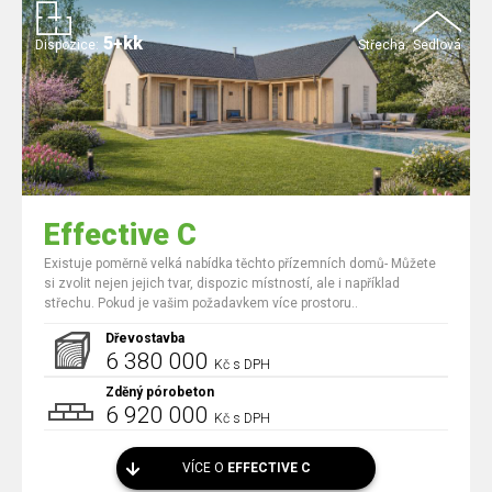
5+kk
Dispozice:
Střecha:
Sedlová
Effective C
Existuje poměrně velká nabídka těchto přízemních domů- Můžete
si zvolit nejen jejich tvar, dispozic místností, ale i například
střechu. Pokud je vašim požadavkem více prostoru..
Dřevostavba
6 380 000
Kč s DPH
Zděný pórobeton
6 920 000
Kč s DPH
VÍCE O
EFFECTIVE C