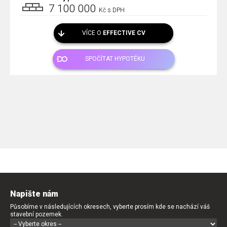
7 100 000
Kč s DPH
VÍCE O
EFFECTIVE CV
SPOČÍTAT HYPOTÉKU
Napište nám
Působíme v následujících okresech, vyberte prosím kde se nachází váš
stavební pozemek.