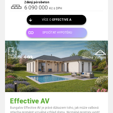
Zděný pórobeton
6 090 000
Kč s DPH
VÍCE O
EFFECTIVE A
SPOČÍTAT HYPOTÉKU
4+kk
Dispozice:
Střecha:
Valbová
Effective AV
Bungalov Effective AV je právě důkazem toho, jak může valbová
střecha proměnit vizuálně vzhled domu. Nicméně prostory uvnitř