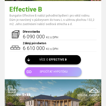
Effective B
Bungalov Effective B nabízí pohodlně bydlení i pro větší rodinu.
Dům je navržený s půdorysem do tvaru L s užitnou plochou 132,2
m2. Jeho zastřešení nabízí sedlová střecha a d..
Dřevostavba
6 090 000
Kč s DPH
Zděný pórobeton
6 610 000
Kč s DPH
VÍCE O
EFFECTIVE B
SPOČÍTAT HYPOTÉKU
5+kk
Dispozice:
Střecha:
Valbová