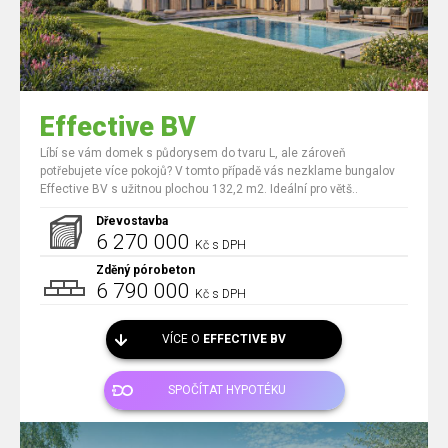
Effective BV
Líbí se vám domek s půdorysem do tvaru L, ale zároveň
potřebujete více pokojů? V tomto případě vás nezklame bungalov
Effective BV s užitnou plochou 132,2 m2. Ideální pro větš..
Dřevostavba
6 270 000
Kč s DPH
Zděný pórobeton
6 790 000
Kč s DPH
VÍCE O
EFFECTIVE BV
SPOČÍTAT HYPOTÉKU