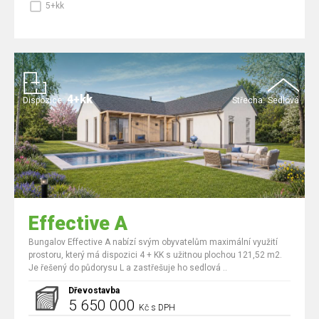
5+kk
4+kk
Dispozice:
Střecha:
Sedlová
Effective A
Bungalov Effective A nabízí svým obyvatelům maximální využití
prostoru, který má dispozici 4 + KK s užitnou plochou 121,52 m2.
Je řešený do půdorysu L a zastřešuje ho sedlová ..
Dřevostavba
5 650 000
Kč s DPH