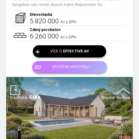
bungalovu vás rovněž okouzlí svými dispozicemi. Bu..
Dřevostavba
5 820 000
Kč s DPH
Zděný pórobeton
6 260 000
Kč s DPH
VÍCE O
EFFECTIVE AV
SPOČÍTAT HYPOTÉKU
5+kk
Dispozice:
Střecha:
Sedlová