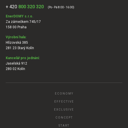
+ 420
800 320 320
(Po - Pá 8:00 - 16:00)
EnerDOMY s.r.o.
Za zámečkem 745/17
158 00 Praha
Výrobní hala:
Hlízovská 385
281 23 Starý Kolín
Kancelář pro jednání:
Jaselská 912
280 02 Kolín
ECONOMY
EFFECTIVE
EXCLUSIVE
CONCEPT
START