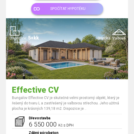
SPOČÍTAT HYPOTÉKU
5+kk
Dispozice:
Střecha:
Valbová
Effective CV
Bungalov Effective CV je skutečně velmi prostorný objekt, který je
řešený do tvaru L a zastřešený je valbovou střechou. Jeho užitná
plocha je krásných 139,18 m2. Dispozice je ..
Dřevostavba
6 550 000
Kč s DPH
Zděný pórobeton