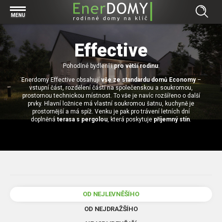
Prohlížet vše v kategorii Bungalovy
MENU
Start
Concept
Effective
Prohlížet vše v kategorii Projekty
Exclusive
Individuální projekty
Pohodlné bydlení i
pro větší rodinu
.
Effective
Prohlížet vše v kategorii Technologie
Enerdomy Effective obsahují
vše ze standardu domů Economy
–
Typové řešení
Economy
vstupní část, rozdělení částí na společenskou a soukromou,
Základová deska
prostornou technickou místnost. To vše je navíc rozšířeno o další
Prohlížet vše v kategorii Kontakt
prvky. Hlavní ložnice má vlastní soukromou šatnu, kuchyně je
Technologie domu
Pracovní pozice
prostornější a má spíž. Venku je pak pro trávení letních dní
Prohlížet vše v kategorii Magazín
doplněná
terasa s pergolou
, která poskytuje
příjemný stín
.
Zděné domy na klíč
Bezpečnost a ochrana osobních údajů
Financování výstavby rodinného domu
Dřevostavby
7 důvodů, proč si zvolit bungalov
Prohlížet vše v kategorii Realizace
Vytvořili jsme pro Vás nové stránky
RD Dobrovice
Bungalov, nebo patrový dům? Každý má svá pro a proti
Prohlížet vše v kategorii Reference
OD NEJLEVNĚŠÍHO
RD Sadská
Výhody a nevýhody dřevostaveb a zděných domů
Za jeden den pod střechou
OD NEJDRAŽŠÍHO
RD Zhoř u Jihlavy
Přízemní rodinné domy
Video EnerDOMY s.r.o.