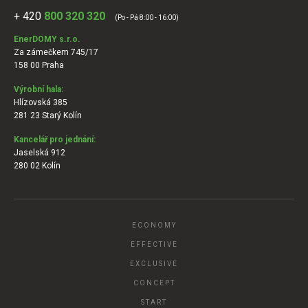
+ 420
800 320 320
(Po - Pá 8:00 - 16:00)
EnerDOMY s.r.o.
Za zámečkem 745/17
158 00 Praha
Výrobní hala:
Hlízovská 385
281 23 Starý Kolín
Kancelář pro jednání:
Jaselská 912
280 02 Kolín
ECONOMY
EFFECTIVE
EXCLUSIVE
CONCEPT
START