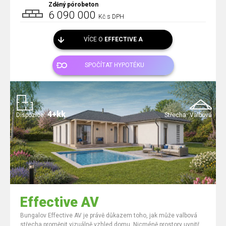
Zděný pórobeton
6 090 000
Kč s DPH
VÍCE O
EFFECTIVE A
SPOČÍTAT HYPOTÉKU
4+kk
Dispozice:
Střecha:
Valbová
Effective AV
Bungalov Effective AV je právě důkazem toho, jak může valbová
střecha proměnit vizuálně vzhled domu. Nicméně prostory uvnitř