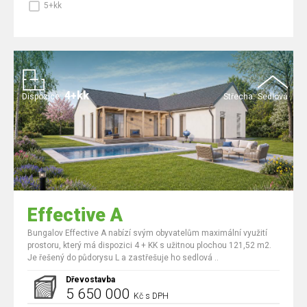
5+kk
4+kk
Dispozice:
Střecha:
Sedlová
Effective A
Bungalov Effective A nabízí svým obyvatelům maximální využití
prostoru, který má dispozici 4 + KK s užitnou plochou 121,52 m2.
Je řešený do půdorysu L a zastřešuje ho sedlová ..
Dřevostavba
5 650 000
Kč s DPH