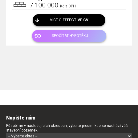
7 100 000
Kč s DPH
VÍCE O
EFFECTIVE CV
SPOČÍTAT HYPOTÉKU
Napište nám
Působíme v následujících okresech, vyberte prosím kde se nachází váš
stavební pozemek.