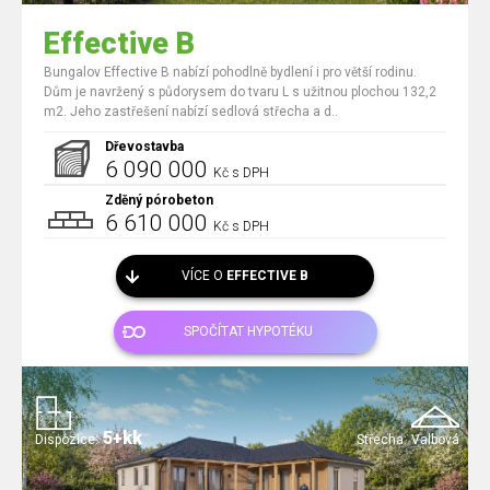
Effective B
Bungalov Effective B nabízí pohodlně bydlení i pro větší rodinu.
Dům je navržený s půdorysem do tvaru L s užitnou plochou 132,2
m2. Jeho zastřešení nabízí sedlová střecha a d..
Dřevostavba
6 090 000
Kč s DPH
Zděný pórobeton
6 610 000
Kč s DPH
VÍCE O
EFFECTIVE B
SPOČÍTAT HYPOTÉKU
5+kk
Dispozice:
Střecha:
Valbová