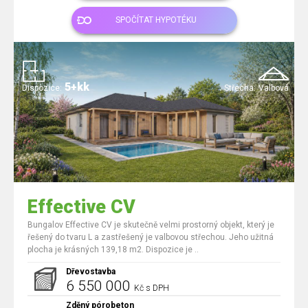
SPOČÍTAT HYPOTÉKU
5+kk
Dispozice:
Střecha:
Valbová
Effective CV
Bungalov Effective CV je skutečně velmi prostorný objekt, který je
řešený do tvaru L a zastřešený je valbovou střechou. Jeho užitná
plocha je krásných 139,18 m2. Dispozice je ..
Dřevostavba
6 550 000
Kč s DPH
Zděný pórobeton