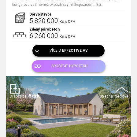
bungalovu vás rovněž okouzlí svými dispozicemi. Bu..
Dřevostavba
5 820 000
Kč s DPH
Zděný pórobeton
6 260 000
Kč s DPH
VÍCE O
EFFECTIVE AV
SPOČÍTAT HYPOTÉKU
5+kk
Dispozice:
Střecha:
Sedlová