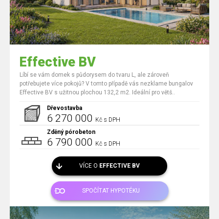
Effective BV
Líbí se vám domek s půdorysem do tvaru L, ale zároveň
potřebujete více pokojů? V tomto případě vás nezklame bungalov
Effective BV s užitnou plochou 132,2 m2. Ideální pro větš..
Dřevostavba
6 270 000
Kč s DPH
Zděný pórobeton
6 790 000
Kč s DPH
VÍCE O
EFFECTIVE BV
SPOČÍTAT HYPOTÉKU