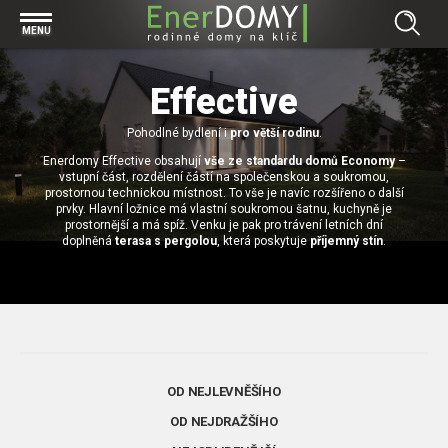
Prohlížet vše v kategorii Bungalovy
MENU
Start
Concept
Effective
Prohlížet vše v kategorii Projekty
Exclusive
Individuální projekty
Pohodlné bydlení i
pro větší rodinu
.
Effective
Prohlížet vše v kategorii Technologie
Enerdomy Effective obsahují
vše ze standardu domů Economy
–
Typové řešení
Economy
vstupní část, rozdělení částí na společenskou a soukromou,
Základová deska
prostornou technickou místnost. To vše je navíc rozšířeno o další
Prohlížet vše v kategorii Kontakt
prvky. Hlavní ložnice má vlastní soukromou šatnu, kuchyně je
Technologie domu
Pracovní pozice
prostornější a má spíž. Venku je pak pro trávení letních dní
Prohlížet vše v kategorii Magazín
doplněná
terasa s pergolou
, která poskytuje
příjemný stín
.
Zděné domy na klíč
Bezpečnost a ochrana osobních údajů
Financování výstavby rodinného domu
Dřevostavby
7 důvodů, proč si zvolit bungalov
Prohlížet vše v kategorii Realizace
Vytvořili jsme pro Vás nové stránky
RD Dobrovice
Bungalov, nebo patrový dům? Každý má svá pro a proti
Prohlížet vše v kategorii Reference
OD NEJLEVNĚŠÍHO
RD Sadská
Výhody a nevýhody dřevostaveb a zděných domů
Za jeden den pod střechou
OD NEJDRAŽŠÍHO
RD Zhoř u Jihlavy
Přízemní rodinné domy
Video EnerDOMY s.r.o.