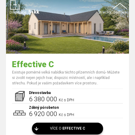
5+kk
Dispozice:
Střecha:
Sedlová
Effective C
Existuje poměrně velká nabídka těchto přízemních domů- Můžete
si zvolit nejen jejich tvar, dispozic místností, ale i například
střechu. Pokud je vašim požadavkem více prostoru..
Dřevostavba
6 380 000
Kč s DPH
Zděný pórobeton
6 920 000
Kč s DPH
VÍCE O
EFFECTIVE C