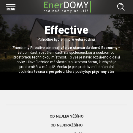
Prohlížet vše v kategorii Bungalovy
MENU
Start
Concept
Effective
Prohlížet vše v kategorii Projekty
Exclusive
Individuální projekty
Pohodlné bydlení i
pro větší rodinu
.
Effective
Prohlížet vše v kategorii Technologie
Enerdomy Effective obsahují
vše ze standardu domů Economy
–
Typové řešení
Economy
vstupní část, rozdělení částí na společenskou a soukromou,
Základová deska
prostornou technickou místnost. To vše je navíc rozšířeno o další
Prohlížet vše v kategorii Kontakt
prvky. Hlavní ložnice má vlastní soukromou šatnu, kuchyně je
Technologie domu
Pracovní pozice
prostornější a má spíž. Venku je pak pro trávení letních dní
Prohlížet vše v kategorii Magazín
doplněná
terasa s pergolou
, která poskytuje
příjemný stín
.
Zděné domy na klíč
Bezpečnost a ochrana osobních údajů
Financování výstavby rodinného domu
Dřevostavby
7 důvodů, proč si zvolit bungalov
Prohlížet vše v kategorii Realizace
Vytvořili jsme pro Vás nové stránky
RD Dobrovice
Bungalov, nebo patrový dům? Každý má svá pro a proti
Prohlížet vše v kategorii Reference
OD NEJLEVNĚŠÍHO
RD Sadská
Výhody a nevýhody dřevostaveb a zděných domů
Za jeden den pod střechou
OD NEJDRAŽŠÍHO
RD Zhoř u Jihlavy
Přízemní rodinné domy
Video EnerDOMY s.r.o.