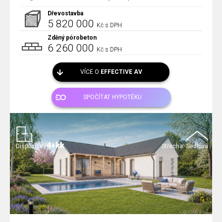
Dřevostavba
5 820 000
Kč s DPH
Zděný pórobeton
6 260 000
Kč s DPH
VÍCE O
EFFECTIVE AV
SPOČÍTAT HYPOTÉKU
4+kk
Dispozice:
Střecha:
Sedlová