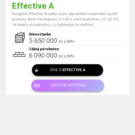
Effective A
Bungalov Effective A nabízí svým obyvatelům maximální využití
prostoru, který má dispozici 4 + KK s užitnou plochou 121,52 m2.
Je řešený do půdorysu L a zastřešuje ho sedlová ..
Dřevostavba
5 650 000
Kč s DPH
Zděný pórobeton
6 090 000
Kč s DPH
VÍCE O
EFFECTIVE A
SPOČÍTAT HYPOTÉKU