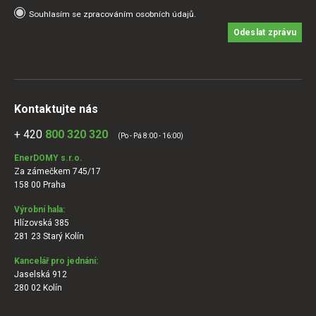
Souhlasím se zpracováním osobních údajů.
Odeslat zprávu
Kontaktujte nás
+ 420
800 320 320
(Po - Pá 8:00 - 16:00)
EnerDOMY s.r.o.
Za zámečkem 745/17
158 00 Praha
Výrobní hala:
Hlízovská 385
281 23 Starý Kolín
Kancelář pro jednání:
Jaselská 912
280 02 Kolín