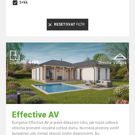
5+kk
RESETOVAT
FILTR
4+kk
Dispozice:
Střecha:
Valbová
Effective AV
Bungalov Effective AV je právě důkazem toho, jak může valbová
střecha proměnit vizuálně vzhled domu. Nicméně prostory uvnitř
bungalovu vás rovněž okouzlí svými dispozicemi. Bu..