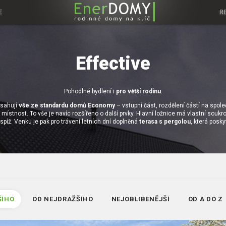
E
R
Effective
Pohodlné bydlení i
pro větší rodinu
.
bsahují
vše ze standardu domů Economy
– vstupní část, rozdělení částí na spo
místnost. To vše je navíc rozšířeno o další prvky. Hlavní ložnice má vlastní souk
spíž. Venku je pak pro trávení letních dní doplněná
terasa s pergolou
, která posk
ŠÍHO
OD NEJDRAŽŠÍHO
NEJOBLIBENĚJŠÍ
OD A DO Z