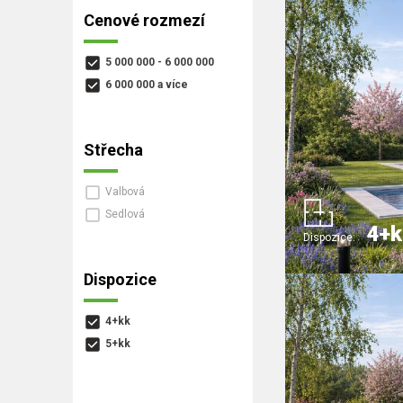
Cenové rozmezí
5 000 000 - 6 000 000
6 000 000 a více
Střecha
Valbová
Sedlová
4+k
Dispozice:
Dispozice
4+kk
5+kk