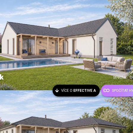
k
Střecha:
S
VÍCE O
EFFECTIVE A
SPOČÍTAT H