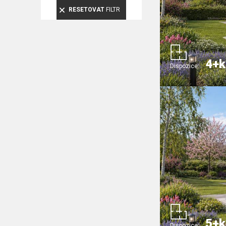
RESETOVAT
FILTR
4+k
Dispozice:
5+k
Dispozice: