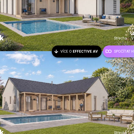
k
Střecha:
V
VÍCE O
EFFECTIVE AV
SPOČÍTAT 
k
Střecha:
S