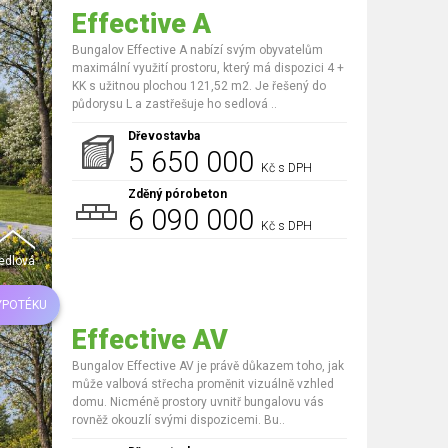
Effective A
Bungalov Effective A nabízí svým obyvatelům
maximální využití prostoru, který má dispozici 4 +
KK s užitnou plochou 121,52 m2. Je řešený do
půdorysu L a zastřešuje ho sedlová ..
Dřevostavba
5 650 000
Kč s DPH
Zděný pórobeton
6 090 000
Kč s DPH
edlová
YPOTÉKU
Effective AV
Bungalov Effective AV je právě důkazem toho, jak
může valbová střecha proměnit vizuálně vzhled
domu. Nicméně prostory uvnitř bungalovu vás
rovněž okouzlí svými dispozicemi. Bu..