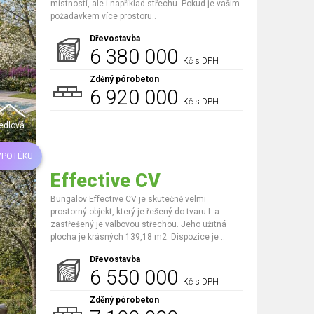
místností, ale i například střechu. Pokud je vašim
požadavkem více prostoru..
Dřevostavba
6 380 000
Kč s DPH
Zděný pórobeton
6 920 000
Kč s DPH
edlová
YPOTÉKU
Effective CV
Bungalov Effective CV je skutečně velmi
prostorný objekt, který je řešený do tvaru L a
zastřešený je valbovou střechou. Jeho užitná
plocha je krásných 139,18 m2. Dispozice je ..
Dřevostavba
6 550 000
Kč s DPH
Zděný pórobeton