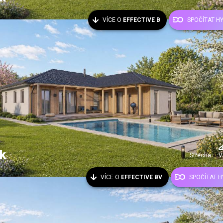
VÍCE O
EFFECTIVE B
SPOČÍTAT H
k
Střecha:
V
VÍCE O
EFFECTIVE BV
SPOČÍTAT 