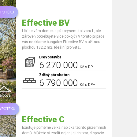
YPOTÉKU
Effective BV
Líbí se vám domek s půdorysem do tvaru L, ale
zároveň potřebujete více pokojů? V tomto případě
vás nezklame bungalov Effective BV s užitnou
plochou 132,2 m2. Ideální pro větš..
Dřevostavba
6 270 000
Kč s DPH
Zděný pórobeton
6 790 000
Kč s DPH
albová
HYPOTÉKU
Effective C
Existuje poměrně velká nabídka těchto přízemních
domů- Můžete si zvolit nejen jejich tvar, dispozic