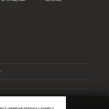
T
ení a zveřejňovat informace v souladu s