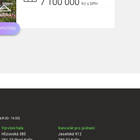
7 100 000
Kč s DPH
albová
HYPOTÉKU
á 8:00 - 16:00)
Výrobní hala:
Kancelář pro jednání:
Hlízovská 385
Jaselská 912
281 23 Starý Kolín
280 02 Kolín