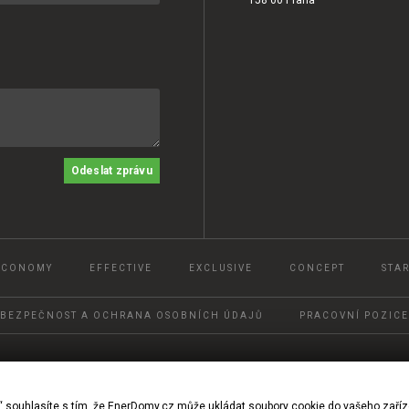
Odeslat zprávu
ECONOMY
EFFECTIVE
EXCLUSIVE
CONCEPT
STAR
BEZPEČNOST A OCHRANA OSOBNÍCH ÚDAJŮ
PRACOVNÍ POZICE
© 2022, Ener DOMY, s.r.o.
“ souhlasíte s tím, že EnerDomy.cz může ukládat soubory cookie do vašeho zaříz