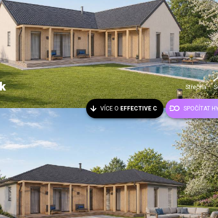
k
Střecha:
S
VÍCE O
EFFECTIVE C
SPOČÍTAT H