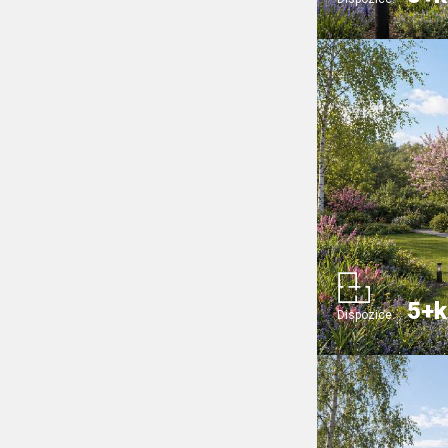
5+k
Dispozice: