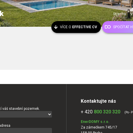
k
Střecha:
V
VÍCE O
EFFECTIVE CV
SPOČÍTAT 
Kontaktujte nás
í váš stavební pozemek.
+ 420
800 320 320
(Po - P
EnerDOMY s.r.o.
adresa
Za zámečkem 745/17
158 00 Praha