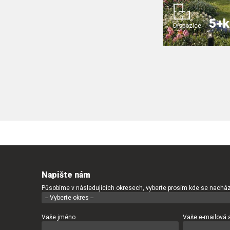
5+k
Dispozice:
Napište nám
Působíme v následujících okresech, vyberte prosím kde se nacház
Vaše jméno
Vaše e-mailová 