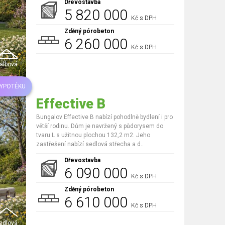
Dřevostavba
5 820 000
Kč s DPH
Zděný pórobeton
6 260 000
Kč s DPH
albová
HYPOTÉKU
Effective B
Bungalov Effective B nabízí pohodlně bydlení i pro
větší rodinu. Dům je navržený s půdorysem do
tvaru L s užitnou plochou 132,2 m2. Jeho
zastřešení nabízí sedlová střecha a d..
Dřevostavba
6 090 000
Kč s DPH
Zděný pórobeton
6 610 000
Kč s DPH
edlová