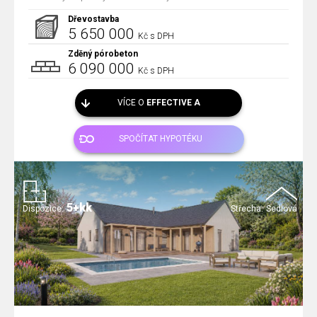
Dřevostavba
5 650 000
Kč s DPH
Zděný pórobeton
6 090 000
Kč s DPH
VÍCE O
EFFECTIVE A
SPOČÍTAT HYPOTÉKU
5+kk
Dispozice:
Střecha:
Sedlová