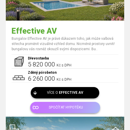
Effective AV
Bungalov Effective AV je právě důkazem toho, jak může valbová
střecha proměnit vizuálně vzhled domu. Nicméně prostory uvnitř
bungalovu vás rovněž okouzlí svými dispozicemi. Bu..
Dřevostavba
5 820 000
Kč s DPH
Zděný pórobeton
6 260 000
Kč s DPH
VÍCE O
EFFECTIVE AV
SPOČÍTAT HYPOTÉKU