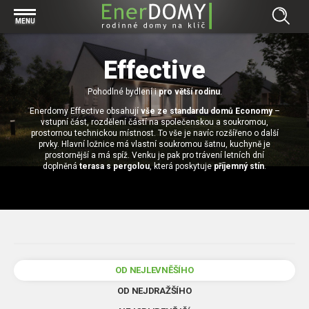
Prohlížet vše v kategorii Bungalovy
MENU
Start
Concept
Effective
Prohlížet vše v kategorii Projekty
Exclusive
Individuální projekty
Pohodlné bydlení i
pro větší rodinu
.
Effective
Prohlížet vše v kategorii Technologie
Enerdomy Effective obsahují
vše ze standardu domů Economy
–
Typové řešení
Economy
vstupní část, rozdělení částí na společenskou a soukromou,
Základová deska
prostornou technickou místnost. To vše je navíc rozšířeno o další
Prohlížet vše v kategorii Kontakt
prvky. Hlavní ložnice má vlastní soukromou šatnu, kuchyně je
Technologie domu
Pracovní pozice
prostornější a má spíž. Venku je pak pro trávení letních dní
Prohlížet vše v kategorii Magazín
doplněná
terasa s pergolou
, která poskytuje
příjemný stín
.
Zděné domy na klíč
Bezpečnost a ochrana osobních údajů
Financování výstavby rodinného domu
Dřevostavby
7 důvodů, proč si zvolit bungalov
Prohlížet vše v kategorii Realizace
Vytvořili jsme pro Vás nové stránky
RD Dobrovice
Bungalov, nebo patrový dům? Každý má svá pro a proti
Prohlížet vše v kategorii Reference
OD NEJLEVNĚŠÍHO
RD Sadská
Výhody a nevýhody dřevostaveb a zděných domů
Za jeden den pod střechou
OD NEJDRAŽŠÍHO
RD Zhoř u Jihlavy
Přízemní rodinné domy
Video EnerDOMY s.r.o.