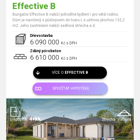
Effective B
Bungalov Effective B nabízí pohodlně bydlení i pro větší rodinu.
Dům je navržený s půdorysem do tvaru L s užitnou plochou 132,2
m2. Jeho zastřešení nabízí sedlová střecha a d..
Dřevostavba
6 090 000
Kč s DPH
Zděný pórobeton
6 610 000
Kč s DPH
VÍCE O
EFFECTIVE B
SPOČÍTAT HYPOTÉKU
4+kk
Dispozice:
Střecha:
Valbová