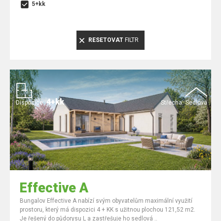
5+kk
RESETOVAT
FILTR
4+kk
Dispozice:
Střecha:
Sedlová
Effective A
Bungalov Effective A nabízí svým obyvatelům maximální využití
prostoru, který má dispozici 4 + KK s užitnou plochou 121,52 m2.
Je řešený do půdorysu L a zastřešuje ho sedlová ..