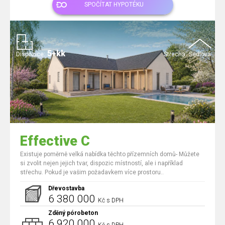
SPOČÍTAT HYPOTÉKU
5+kk
Dispozice:
Střecha:
Sedlová
Effective C
Existuje poměrně velká nabídka těchto přízemních domů- Můžete
si zvolit nejen jejich tvar, dispozic místností, ale i například
střechu. Pokud je vašim požadavkem více prostoru..
Dřevostavba
6 380 000
Kč s DPH
Zděný pórobeton
6 920 000