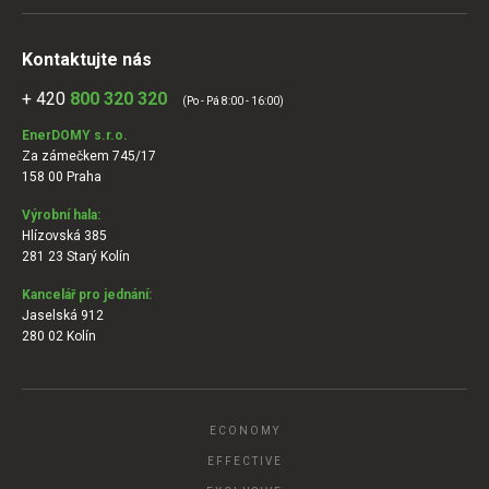
Kontaktujte nás
+ 420
800 320 320
(Po - Pá 8:00 - 16:00)
EnerDOMY s.r.o.
Za zámečkem 745/17
158 00 Praha
Výrobní hala:
Hlízovská 385
281 23 Starý Kolín
Kancelář pro jednání:
Jaselská 912
280 02 Kolín
ECONOMY
EFFECTIVE