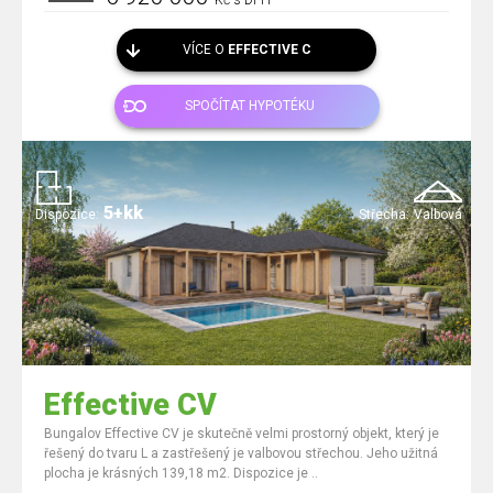
Kč s DPH
VÍCE O
EFFECTIVE C
SPOČÍTAT HYPOTÉKU
5+kk
Dispozice:
Střecha:
Valbová
Effective CV
Bungalov Effective CV je skutečně velmi prostorný objekt, který je
řešený do tvaru L a zastřešený je valbovou střechou. Jeho užitná
plocha je krásných 139,18 m2. Dispozice je ..