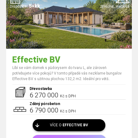
5+kk
Dispozice:
Střecha:
Valbová
Effective BV
Líbí se vám domek s půdorysem do tvaru L, ale zároveň
potřebujete více pokojů? V tomto případě vás nezklame bungalov
Effective BV s užitnou plochou 132,2 m2. Ideální pro větš..
Dřevostavba
6 270 000
Kč s DPH
Zděný pórobeton
6 790 000
Kč s DPH
VÍCE O
EFFECTIVE BV