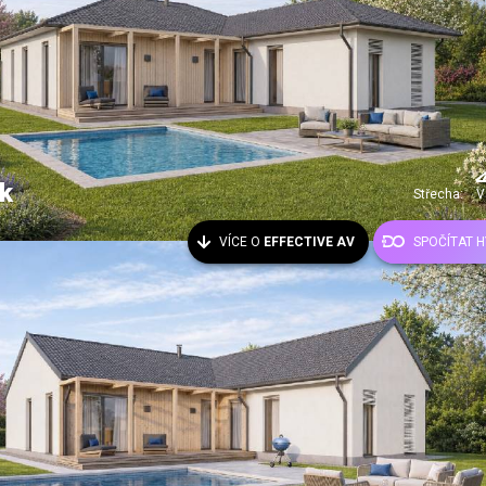
k
Střecha:
V
VÍCE O
EFFECTIVE AV
SPOČÍTAT 