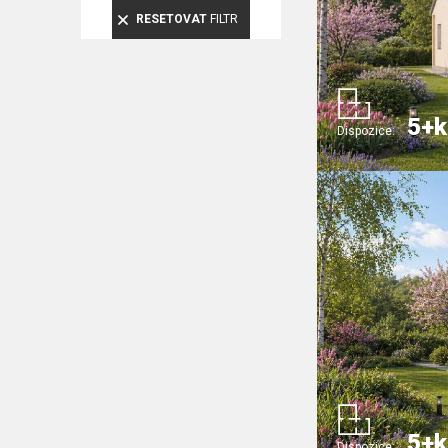
RESETOVAT
FILTR
5+k
Dispozice:
5+k
Dispozice: