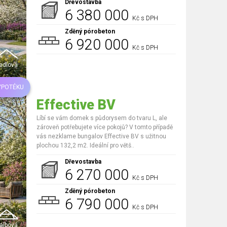
Dřevostavba
6 380 000
Kč s DPH
Zděný pórobeton
6 920 000
Kč s DPH
edlová
YPOTÉKU
Effective BV
Líbí se vám domek s půdorysem do tvaru L, ale
zároveň potřebujete více pokojů? V tomto případě
vás nezklame bungalov Effective BV s užitnou
plochou 132,2 m2. Ideální pro větš..
Dřevostavba
6 270 000
Kč s DPH
Zděný pórobeton
6 790 000
Kč s DPH
albová