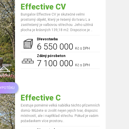
Effective CV
Bungalov Effective CV je skutečně velmi
prostorný objekt, který je řešený do tvaru L a
zastřešený je valbovou střechou. Jeho užitná
plocha je krásných 139,18 m2. Dispozice je ..
Dřevostavba
6 550 000
Kč s DPH
Zděný pórobeton
7 100 000
Kč s DPH
albová
HYPOTÉKU
Effective C
Existuje poměrně velká nabídka těchto přízemních
domů- Můžete si zvolit nejen jejich tvar, dispozic
místností, ale i například střechu. Pokud je vašim
požadavkem více prostoru..