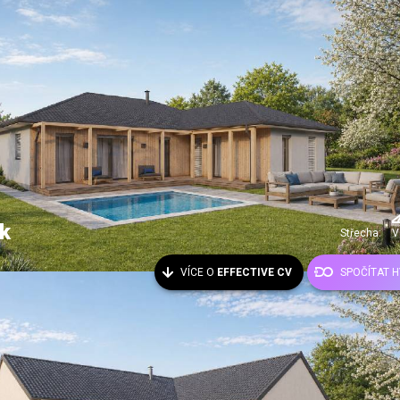
k
Střecha:
V
VÍCE O
EFFECTIVE CV
SPOČÍTAT 