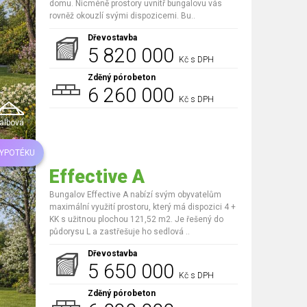
domu. Nicméně prostory uvnitř bungalovu vás
rovněž okouzlí svými dispozicemi. Bu..
Dřevostavba
5 820 000
Kč s DPH
Zděný pórobeton
6 260 000
Kč s DPH
albová
HYPOTÉKU
Effective A
Bungalov Effective A nabízí svým obyvatelům
maximální využití prostoru, který má dispozici 4 +
KK s užitnou plochou 121,52 m2. Je řešený do
půdorysu L a zastřešuje ho sedlová ..
Dřevostavba
5 650 000
Kč s DPH
Zděný pórobeton