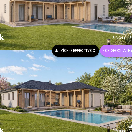
k
Střecha:
S
VÍCE O
EFFECTIVE C
SPOČÍTAT H
k
Střecha:
V