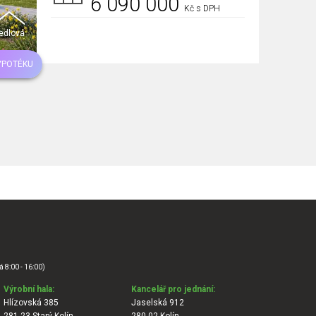
6 090 000
Kč s DPH
edlová
YPOTÉKU
á 8:00 - 16:00)
Výrobní hala:
Kancelář pro jednání:
Hlízovská 385
Jaselská 912
281 23 Starý Kolín
280 02 Kolín