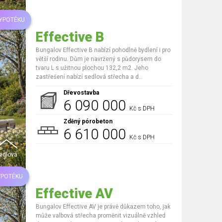
HYPOTÉKU
Effective B
Bungalov Effective B nabízí pohodlně bydlení i pro
větší rodinu. Dům je navržený s půdorysem do
tvaru L s užitnou plochou 132,2 m2. Jeho
zastřešení nabízí sedlová střecha a d..
Dřevostavba
6 090 000
Kč s DPH
Zděný pórobeton
6 610 000
Kč s DPH
edlová
YPOTÉKU
Effective AV
Bungalov Effective AV je právě důkazem toho, jak
může valbová střecha proměnit vizuálně vzhled