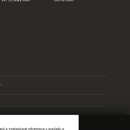
T
ení a zveřejňovat informace v souladu s