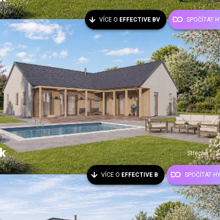
VÍCE O
EFFECTIVE BV
SPOČÍTAT 
k
Střecha:
S
VÍCE O
EFFECTIVE B
SPOČÍTAT H