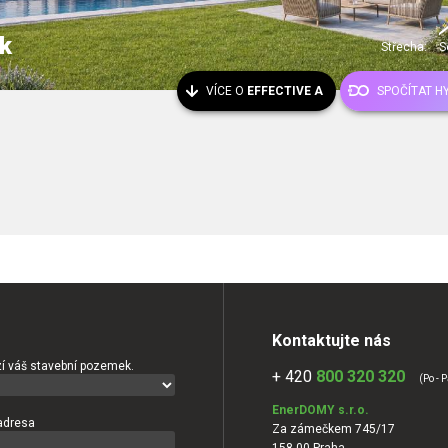
k
Střecha:
S
VÍCE O
EFFECTIVE A
SPOČÍTAT H
Kontaktujte nás
í váš stavební pozemek.
+ 420
800 320 320
(Po - P
EnerDOMY s.r.o.
adresa
Za zámečkem 745/17
158 00 Praha