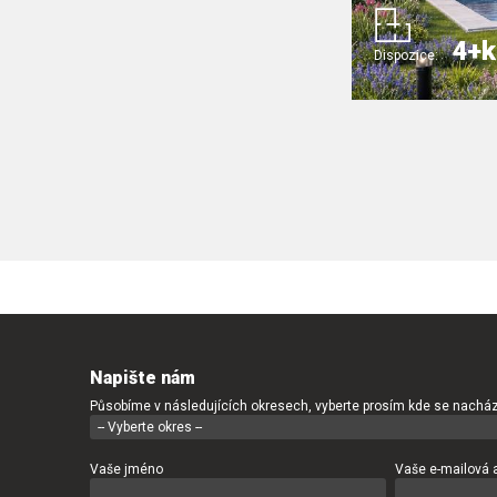
4+k
Dispozice:
Napište nám
Působíme v následujících okresech, vyberte prosím kde se nacház
Vaše jméno
Vaše e-mailová 