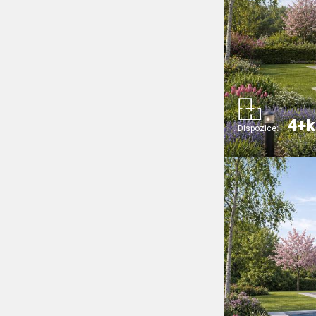
4+k
Dispozice: