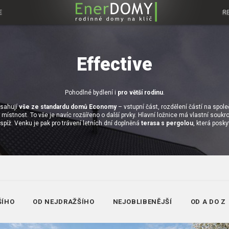
E
R
Effective
Pohodlné bydlení i
pro větší rodinu
.
bsahují
vše ze standardu domů Economy
– vstupní část, rozdělení částí na spo
místnost. To vše je navíc rozšířeno o další prvky. Hlavní ložnice má vlastní souk
spíž. Venku je pak pro trávení letních dní doplněná
terasa s pergolou
, která posk
ŠÍHO
OD NEJDRAŽŠÍHO
NEJOBLIBENĚJŠÍ
OD A DO Z