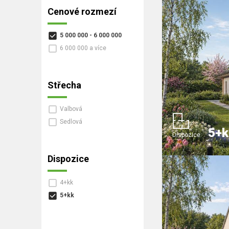
Cenové rozmezí
5 000 000 - 6 000 000
6 000 000 a více
Střecha
Valbová
Sedlová
5+k
Dispozice:
Dispozice
4+kk
5+kk