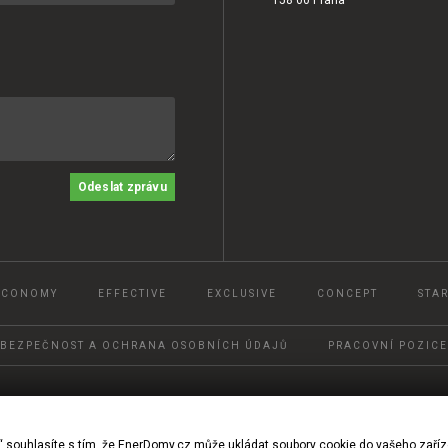
Odeslat zprávu
ECONOMY
EFFECTIVE
EXCLUSIVE
CONCEPT
STAR
BEZPEČNOST A OCHRANA OSOBNÍCH ÚDAJŮ
PRACOVNÍ POZICE
© 2022, Ener DOMY, s.r.o.
“ souhlasíte s tím, že EnerDomy.cz může ukládat soubory cookie do vašeho zaříz