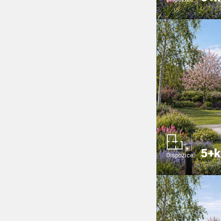
5+k
Dispozice: