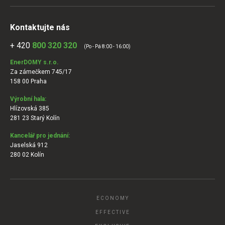
Kontaktujte nás
+ 420
800 320 320
(Po - Pá 8:00 - 16:00)
EnerDOMY s.r.o.
Za zámečkem 745/17
158 00 Praha
Výrobní hala:
Hlízovská 385
281 23 Starý Kolín
Kancelář pro jednání:
Jaselská 912
280 02 Kolín
ECONOMY
EFFECTIVE