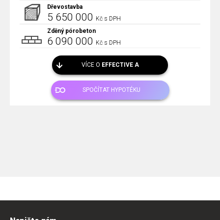
Dřevostavba
5 650 000
Kč s DPH
Zděný pórobeton
6 090 000
Kč s DPH
VÍCE O
EFFECTIVE A
SPOČÍTAT HYPOTÉKU