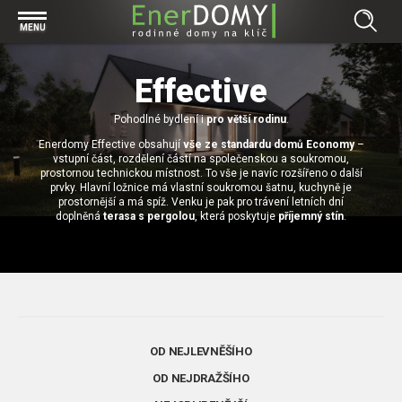
Prohlížet vše v kategorii Bungalovy
MENU
Start
Concept
Effective
Prohlížet vše v kategorii Projekty
Exclusive
Individuální projekty
Pohodlné bydlení i
pro větší rodinu
.
Effective
Prohlížet vše v kategorii Technologie
Enerdomy Effective obsahují
vše ze standardu domů Economy
–
Typové řešení
Economy
vstupní část, rozdělení částí na společenskou a soukromou,
Základová deska
prostornou technickou místnost. To vše je navíc rozšířeno o další
Prohlížet vše v kategorii Kontakt
prvky. Hlavní ložnice má vlastní soukromou šatnu, kuchyně je
Technologie domu
Pracovní pozice
prostornější a má spíž. Venku je pak pro trávení letních dní
Prohlížet vše v kategorii Magazín
doplněná
terasa s pergolou
, která poskytuje
příjemný stín
.
Zděné domy na klíč
Bezpečnost a ochrana osobních údajů
Financování výstavby rodinného domu
Dřevostavby
7 důvodů, proč si zvolit bungalov
Prohlížet vše v kategorii Realizace
Vytvořili jsme pro Vás nové stránky
RD Dobrovice
Bungalov, nebo patrový dům? Každý má svá pro a proti
Prohlížet vše v kategorii Reference
OD NEJLEVNĚŠÍHO
RD Sadská
Výhody a nevýhody dřevostaveb a zděných domů
Za jeden den pod střechou
OD NEJDRAŽŠÍHO
RD Zhoř u Jihlavy
Přízemní rodinné domy
Video EnerDOMY s.r.o.