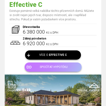
Effective C
Existuje poměrně velká nabídka těchto přízemních domů- Můžete
si zvolit nejen jejich tvar, dispozic místností, ale i například
střechu. Pokud je vašim požadavkem více prostoru..
Dřevostavba
6 380 000
Kč s DPH
Zděný pórobeton
6 920 000
Kč s DPH
VÍCE O
EFFECTIVE C
SPOČÍTAT HYPOTÉKU
5+kk
Dispozice:
Střecha:
Valbová