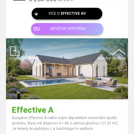
Kč s DPH
VÍCE O
EFFECTIVE AV
SPOČÍTAT HYPOTÉKU
4+kk
Dispozice:
Střecha:
Sedlová
Effective A
Bungalov Effective A nabízí svým obyvatelům maximální využití
prostoru, který má dispozici 4 + KK s užitnou plochou 121,52 m2.
Je řešený do půdorysu L a zastřešuje ho sedlová ..