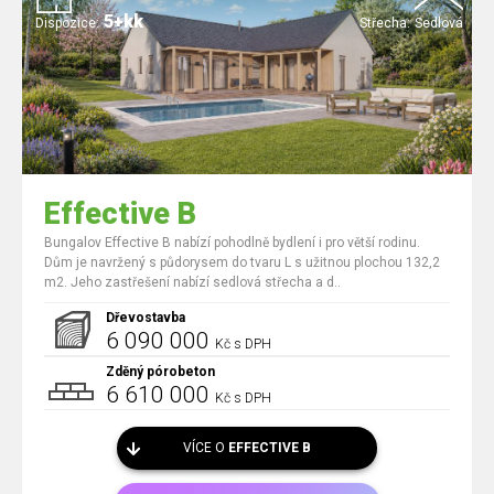
5+kk
Dispozice:
Střecha:
Sedlová
Effective B
Bungalov Effective B nabízí pohodlně bydlení i pro větší rodinu.
Dům je navržený s půdorysem do tvaru L s užitnou plochou 132,2
m2. Jeho zastřešení nabízí sedlová střecha a d..
Dřevostavba
6 090 000
Kč s DPH
Zděný pórobeton
6 610 000
Kč s DPH
VÍCE O
EFFECTIVE B