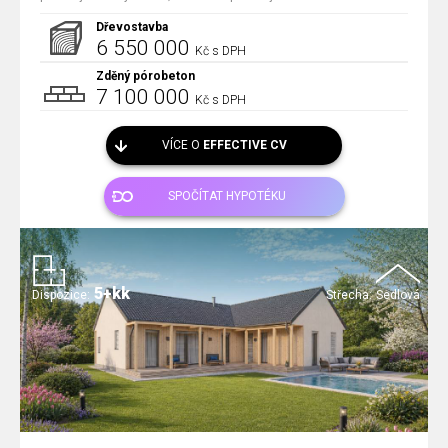
Dřevostavba
6 550 000
Kč s DPH
Zděný pórobeton
7 100 000
Kč s DPH
VÍCE O
EFFECTIVE CV
SPOČÍTAT HYPOTÉKU
5+kk
Dispozice:
Střecha:
Sedlová