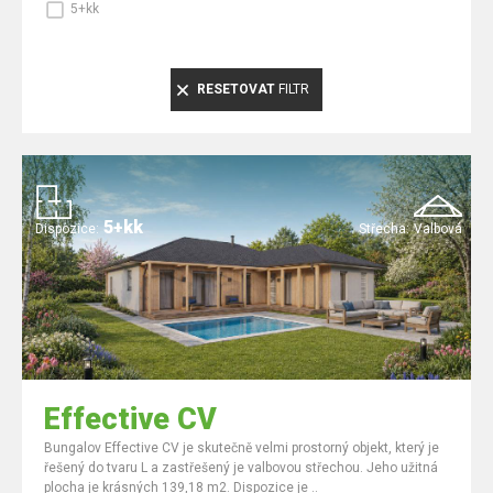
5+kk
RESETOVAT
FILTR
5+kk
Dispozice:
Střecha:
Valbová
Effective CV
Bungalov Effective CV je skutečně velmi prostorný objekt, který je
řešený do tvaru L a zastřešený je valbovou střechou. Jeho užitná
plocha je krásných 139,18 m2. Dispozice je ..