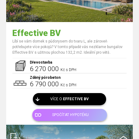
Effective BV
Líbí se vám domek s půdorysem do tvaru L, ale zároveň
potřebujete více pokojů? V tomto případě vás nezklame bungalov
Effective BV s užitnou plochou 132,2 m2. Ideální pro větš..
Dřevostavba
6 270 000
Kč s DPH
Zděný pórobeton
6 790 000
Kč s DPH
VÍCE O
EFFECTIVE BV
SPOČÍTAT HYPOTÉKU