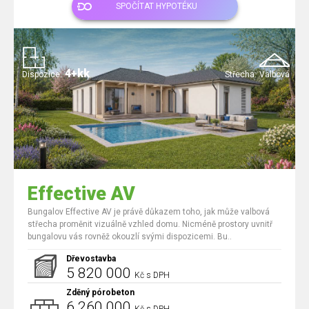
SPOČÍTAT HYPOTÉKU
4+kk
Dispozice:
Střecha:
Valbová
Effective AV
Bungalov Effective AV je právě důkazem toho, jak může valbová
střecha proměnit vizuálně vzhled domu. Nicméně prostory uvnitř
bungalovu vás rovněž okouzlí svými dispozicemi. Bu..
Dřevostavba
5 820 000
Kč s DPH
Zděný pórobeton
6 260 000