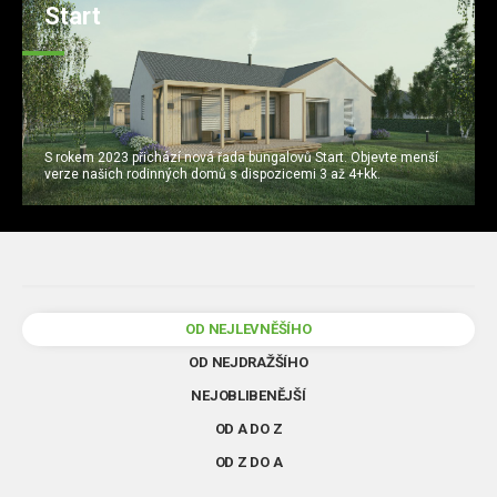
Start
S rokem 2023 přichází nová řada bungalovů Start. Objevte menší
verze našich rodinných domů s dispozicemi 3 až 4+kk.
OD NEJLEVNĚŠÍHO
OD NEJDRAŽŠÍHO
NEJOBLIBENĚJŠÍ
OD A DO Z
OD Z DO A