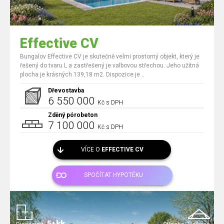
Effective CV
Bungalov Effective CV je skutečně velmi prostorný objekt, který je
řešený do tvaru L a zastřešený je valbovou střechou. Jeho užitná
plocha je krásných 139,18 m2. Dispozice je ..
Dřevostavba
6 550 000
Kč s DPH
Zděný pórobeton
7 100 000
Kč s DPH
VÍCE O
EFFECTIVE CV
SPOČÍTAT HYPOTÉKU
5+kk