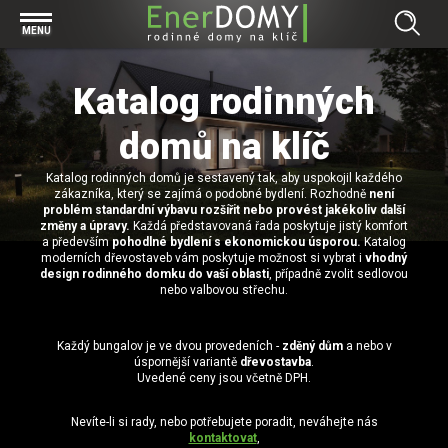
Prohlížet vše v kategorii Bungalovy
MENU
Start
Concept
Katalog rodinných
Prohlížet vše v kategorii Projekty
Exclusive
Individuální projekty
domů na klíč
Effective
Prohlížet vše v kategorii Technologie
Typové řešení
Economy
Katalog rodinných domů je sestavený tak, aby uspokojil každého
Základová deska
Prohlížet vše v kategorii Kontakt
zákazníka, který se zajímá o podobné bydlení. Rozhodně
není
problém standardní výbavu rozšířit nebo provést jakékoliv další
Technologie domu
Pracovní pozice
změny a úpravy.
Každá představovaná řada poskytuje jistý komfort
Prohlížet vše v kategorii Magazín
a především
pohodlné bydlení s ekonomickou úsporou.
Katalog
Zděné domy na klíč
Bezpečnost a ochrana osobních údajů
moderních dřevostaveb vám poskytuje možnost si vybrat i
vhodný
Financování výstavby rodinného domu
design rodinného domku do vaší oblasti
, případně zvolit sedlovou
Dřevostavby
nebo valbovou střechu.
7 důvodů, proč si zvolit bungalov
Prohlížet vše v kategorii Realizace
Vytvořili jsme pro Vás nové stránky
Každý bungalov je ve dvou provedeních -
zděný dům
a nebo v
úspornější variantě
dřevostavba
.
RD Dobrovice
Bungalov, nebo patrový dům? Každý má svá pro a proti
Prohlížet vše v kategorii Reference
Uvedené ceny jsou včetně DPH.
RD Sadská
Výhody a nevýhody dřevostaveb a zděných domů
Za jeden den pod střechou
Nevíte-li si rady, nebo potřebujete poradit, neváhejte nás
RD Zhoř u Jihlavy
Přízemní rodinné domy
kontaktovat
,
Video EnerDOMY s.r.o.