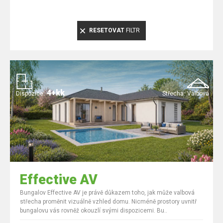
RESETOVAT
FILTR
4+kk
Dispozice:
Střecha:
Valbová
Effective AV
Bungalov Effective AV je právě důkazem toho, jak může valbová
střecha proměnit vizuálně vzhled domu. Nicméně prostory uvnitř
bungalovu vás rovněž okouzlí svými dispozicemi. Bu..