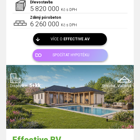
Dřevostavba
5 820 000
Kč s DPH
Zděný pórobeton
6 260 000
Kč s DPH
VÍCE O
EFFECTIVE AV
SPOČÍTAT HYPOTÉKU
5+kk
Dispozice:
Střecha:
Valbová