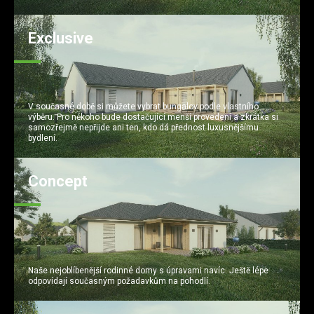
Exclusive
V současné době si můžete vybrat bungalov podle vlastního
výběru. Pro někoho bude dostačující menší provedení a zkrátka si
samozřejmě nepřijde ani ten, kdo dá přednost luxusnějšímu
bydlení.
Concept
Naše nejoblíbenější rodinné domy s úpravami navíc. Ještě lépe
odpovídají současným požadavkům na pohodlí.