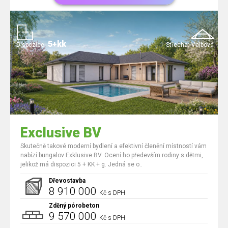
5+kk
Dispozice:
Střecha:
Valbová
Exclusive BV
Skutečně takové moderní bydlení a efektivní členění místností vám
nabízí bungalov Exklusive BV. Ocení ho především rodiny s dětmi,
jelikož má dispozici 5 + KK + g. Jedná se o..
Dřevostavba
8 910 000
Kč s DPH
Zděný pórobeton
9 570 000
Kč s DPH