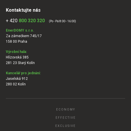
Kontaktujte nás
+ 420
800 320 320
(Po - Pá 8:00 - 16:00)
EnerDOMY s.r.o.
Za zámečkem 745/17
158 00 Praha
Výrobní hala:
Hlízovská 385
281 23 Starý Kolín
Kancelář pro jednání:
Jaselská 912
280 02 Kolín
ECONOMY
EFFECTIVE
EXCLUSIVE