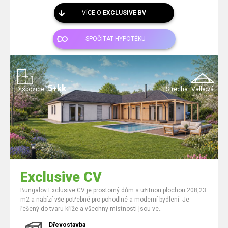
VÍCE O
EXCLUSIVE BV
SPOČÍTAT HYPOTÉKU
5+kk
Dispozice:
Střecha:
Valbová
Exclusive CV
Bungalov Exclusive CV je prostorný dům s užitnou plochou 208,23
m2 a nabízí vše potřebné pro pohodlné a moderní bydlení. Je
řešený do tvaru kříže a všechny místnosti jsou ve..
Dřevostavba