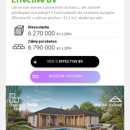
Effective BV
Líbí se vám domek s půdorysem do tvaru L, ale zároveň
potřebujete více pokojů? V tomto případě vás nezklame bungalov
Effective BV s užitnou plochou 132,2 m2. Ideální pro větš..
Dřevostavba
6 270 000
Kč s DPH
Zděný pórobeton
6 790 000
Kč s DPH
VÍCE O
EFFECTIVE BV
SPOČÍTAT HYPOTÉKU
5+kk
Dispozice:
Střecha:
Valbová