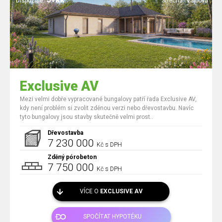
Dispozice:
Střecha:
Valbová
Exclusive AV
Mezi velmi dobře vypracované bungalovy patří řada Exclusive AV,
kdy není problém si zvolit zděnou verzi nebo dřevostavbu. Navíc
tyto bungalovy jsou stavby skutečně velmi prost..
Dřevostavba
7 230 000
Kč s DPH
Zděný pórobeton
7 750 000
Kč s DPH
VÍCE O
EXCLUSIVE AV
SPOČÍTAT HYPOTÉKU