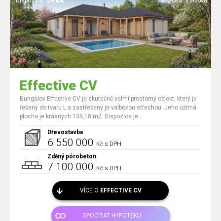
Dispozice:
Střecha:
Valbová
Effective CV
Bungalov Effective CV je skutečně velmi prostorný objekt, který je
řešený do tvaru L a zastřešený je valbovou střechou. Jeho užitná
plocha je krásných 139,18 m2. Dispozice je ..
Dřevostavba
6 550 000
Kč s DPH
Zděný pórobeton
7 100 000
Kč s DPH
VÍCE O
EFFECTIVE CV
SPOČÍTAT HYPOTÉKU