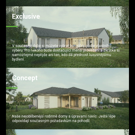
Exclusive
V současné době si můžete vybrat bungalov podle vlastního
výběru. Pro někoho bude dostačující menší provedení a zkrátka si
samozřejmě nepřijde ani ten, kdo dá přednost luxusnějšímu
bydlení.
Concept
Naše nejoblíbenější rodinné domy s úpravami navíc. Ještě lépe
odpovídají současným požadavkům na pohodlí.