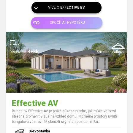
VÍCE O
EFFECTIVE BV
SPOČÍTAT HYPOTÉKU
4+kk
Dispozice:
Střecha:
Valbová
Effective AV
Bungalov Effective AV je právě důkazem toho, jak může valbová
střecha proměnit vizuálně vzhled domu. Nicméně prostory uvnitř
bungalovu vás rovněž okouzlí svými dispozicemi. Bu..
Dřevostavba