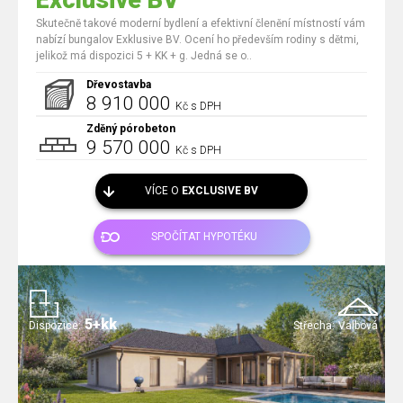
Exclusive BV
Skutečně takové moderní bydlení a efektivní členění místností vám
nabízí bungalov Exklusive BV. Ocení ho především rodiny s dětmi,
jelikož má dispozici 5 + KK + g. Jedná se o..
Dřevostavba
8 910 000
Kč s DPH
Zděný pórobeton
9 570 000
Kč s DPH
VÍCE O
EXCLUSIVE BV
SPOČÍTAT HYPOTÉKU
5+kk
Dispozice:
Střecha:
Valbová