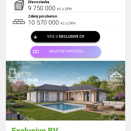
Dřevostavba
9 750 000
Kč s DPH
Zděný pórobeton
10 570 000
Kč s DPH
VÍCE O
EXCLUSIVE CV
SPOČÍTAT HYPOTÉKU
5+kk
Dispozice:
Střecha:
Valbová