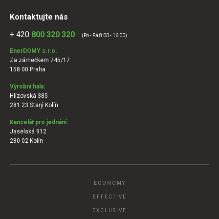
Kontaktujte nás
+ 420
800 320 320
(Po - Pá 8:00 - 16:00)
EnerDOMY s.r.o.
Za zámečkem 745/17
158 00 Praha
Výrobní hala:
Hlízovská 385
281 23 Starý Kolín
Kancelář pro jednání:
Jaselská 912
280 02 Kolín
ECONOMY
EFFECTIVE
EXCLUSIVE