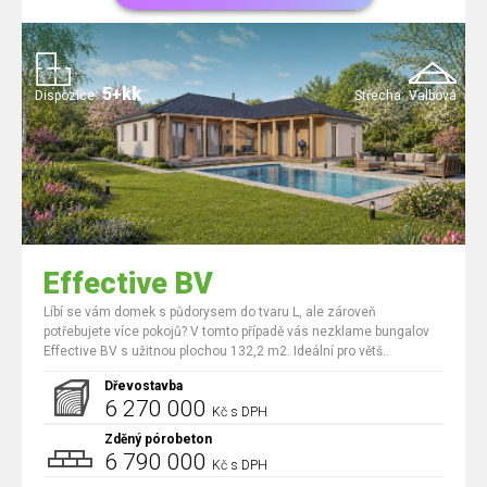
5+kk
Dispozice:
Střecha:
Valbová
Effective BV
Líbí se vám domek s půdorysem do tvaru L, ale zároveň
potřebujete více pokojů? V tomto případě vás nezklame bungalov
Effective BV s užitnou plochou 132,2 m2. Ideální pro větš..
Dřevostavba
6 270 000
Kč s DPH
Zděný pórobeton
6 790 000
Kč s DPH