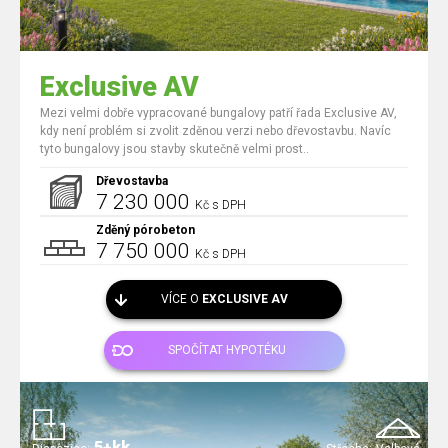
Exclusive AV
Mezi velmi dobře vypracované bungalovy patří řada Exclusive AV,
kdy není problém si zvolit zděnou verzi nebo dřevostavbu. Navíc
tyto bungalovy jsou stavby skutečně velmi prost..
Dřevostavba
7 230 000
Kč s DPH
Zděný pórobeton
7 750 000
Kč s DPH
VÍCE O
EXCLUSIVE AV
SPOČÍTAT HYPOTÉKU
5+kk