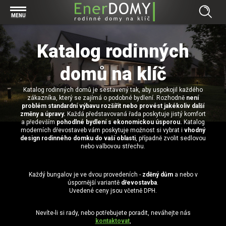
Prohlížet vše v kategorii Bungalovy
MENU
Start
Concept
Katalog rodinných
Prohlížet vše v kategorii Projekty
Exclusive
Individuální projekty
domů na klíč
Effective
Prohlížet vše v kategorii Technologie
Typové řešení
Economy
Katalog rodinných domů je sestavený tak, aby uspokojil každého
Základová deska
Prohlížet vše v kategorii Kontakt
zákazníka, který se zajímá o podobné bydlení. Rozhodně
není
problém standardní výbavu rozšířit nebo provést jakékoliv další
Technologie domu
Pracovní pozice
změny a úpravy.
Každá představovaná řada poskytuje jistý komfort
Prohlížet vše v kategorii Magazín
a především
pohodlné bydlení s ekonomickou úsporou.
Katalog
Zděné domy na klíč
Bezpečnost a ochrana osobních údajů
moderních dřevostaveb vám poskytuje možnost si vybrat i
vhodný
Financování výstavby rodinného domu
design rodinného domku do vaší oblasti
, případně zvolit sedlovou
Dřevostavby
nebo valbovou střechu.
7 důvodů, proč si zvolit bungalov
Prohlížet vše v kategorii Realizace
Vytvořili jsme pro Vás nové stránky
Každý bungalov je ve dvou provedeních -
zděný dům
a nebo v
úspornější variantě
dřevostavba
.
RD Dobrovice
Bungalov, nebo patrový dům? Každý má svá pro a proti
Prohlížet vše v kategorii Reference
Uvedené ceny jsou včetně DPH.
RD Sadská
Výhody a nevýhody dřevostaveb a zděných domů
Za jeden den pod střechou
Nevíte-li si rady, nebo potřebujete poradit, neváhejte nás
RD Zhoř u Jihlavy
Přízemní rodinné domy
kontaktovat
,
Video EnerDOMY s.r.o.