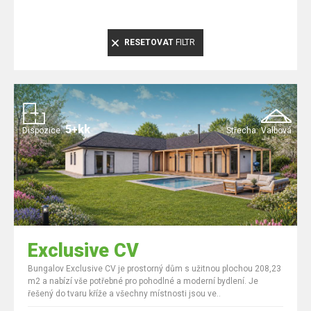
RESETOVAT
FILTR
5+kk
Dispozice:
Střecha:
Valbová
Exclusive CV
Bungalov Exclusive CV je prostorný dům s užitnou plochou 208,23
m2 a nabízí vše potřebné pro pohodlné a moderní bydlení. Je
řešený do tvaru kříže a všechny místnosti jsou ve..