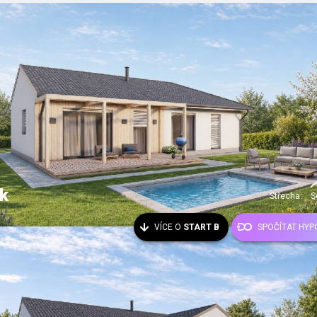
k
Střecha:
S
VÍCE O
START B
SPOČÍTAT HYP