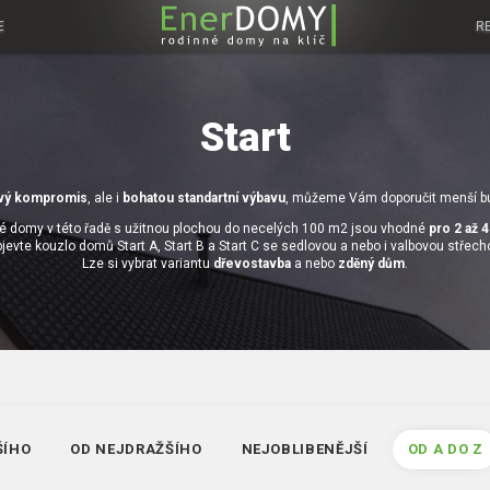
E
R
Start
vý kompromis
, ale i
bohatou standartní výbavu
, můžeme Vám doporučit menší b
é domy v této řadě s užitnou plochou do necelých 100 m2 jsou vhodné
pro 2 až 
jevte kouzlo domů Start A, Start B a Start C se sedlovou a nebo i valbovou střech
Lze si vybrat variantu
dřevostavba
a nebo
zděný dům
.
ŠÍHO
OD NEJDRAŽŠÍHO
NEJOBLIBENĚJŠÍ
OD A DO Z