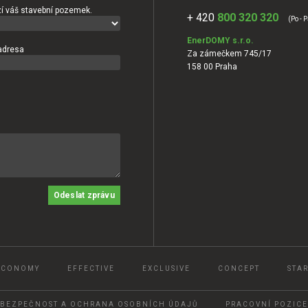
í váš stavební pozemek.
+ 420
800 320 320
(Po - P
EnerDOMY s.r.o.
adresa
Za zámečkem 745/17
158 00 Praha
Odeslat zprávu
ECONOMY
EFFECTIVE
EXCLUSIVE
CONCEPT
STAR
BEZPEČNOST A OCHRANA OSOBNÍCH ÚDAJŮ
PRACOVNÍ POZICE