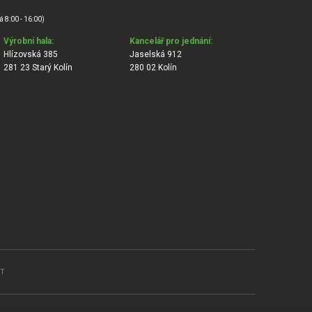
á 8:00 - 16:00)
Výrobní hala:
Kancelář pro jednání:
Hlízovská 385
Jaselská 912
281 23 Starý Kolín
280 02 Kolín
T