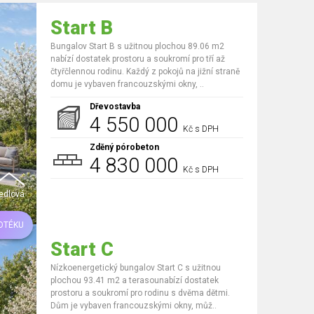
Start B
Bungalov Start B s užitnou plochou 89.06 m2
nabízí dostatek prostoru a soukromí pro tří až
čtyřčlennou rodinu. Každý z pokojů na jižní straně
domu je vybaven francouzskými okny, ..
Dřevostavba
4 550 000
Kč s DPH
Zděný pórobeton
4 830 000
Kč s DPH
edlová
OTÉKU
Start C
Nízkoenergetický bungalov Start C s užitnou
plochou 93.41 m2 a terasounabízí dostatek
prostoru a soukromí pro rodinu s dvěma dětmi.
Dům je vybaven francouzskými okny, můž..