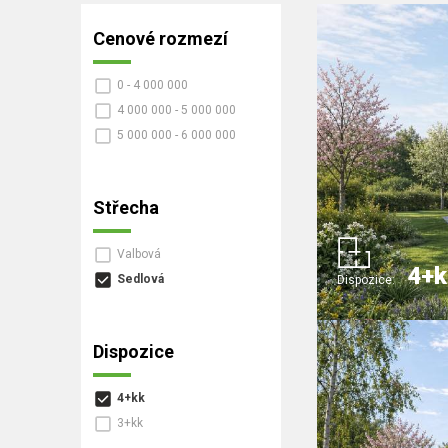
Cenové rozmezí
0 - 4 000 000
4 000 000 - 5 000 000
5 000 000 - 6 000 000
Střecha
Valbová
4+k
Sedlová
Dispozice:
Dispozice
4+kk
3+kk