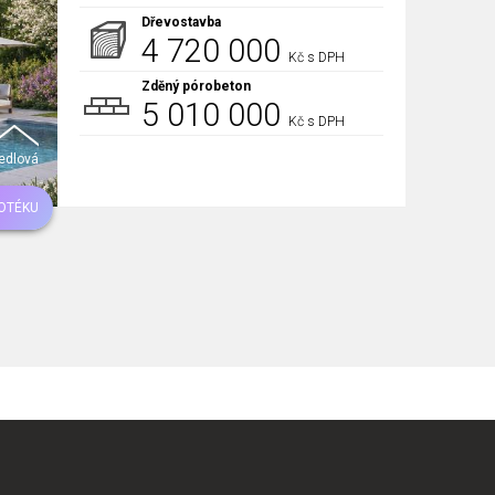
Dřevostavba
4 720 000
Kč s DPH
Zděný pórobeton
5 010 000
Kč s DPH
edlová
OTÉKU