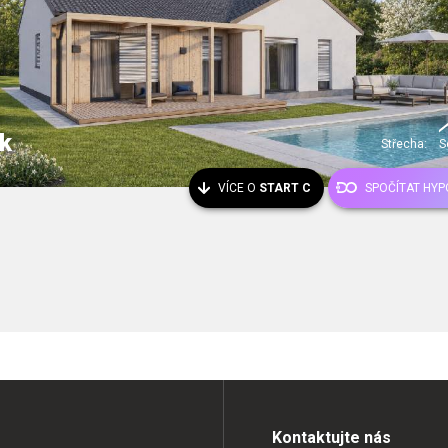
k
Střecha:
S
VÍCE O
START C
SPOČÍTAT HYP
Kontaktujte nás