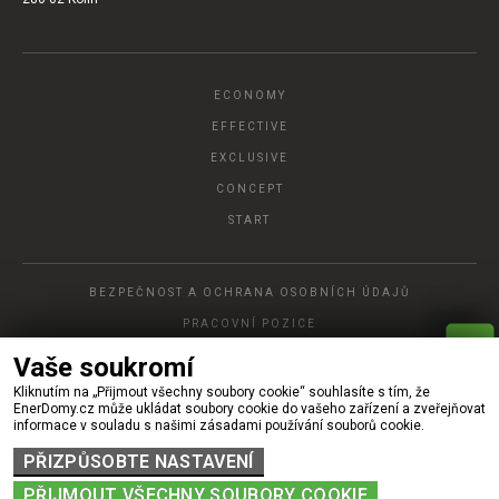
ECONOMY
EFFECTIVE
EXCLUSIVE
CONCEPT
START
BEZPEČNOST A OCHRANA OSOBNÍCH ÚDAJŮ
PRACOVNÍ POZICE
P
A
Vaše soukromí
R
Y
C
H
L
Á
O
P
T
Á
V
K
Kliknutím na „Přijmout všechny soubory cookie“ souhlasíte s tím, že
© 2022, Ener DOMY, s.r.o.
EnerDomy.cz může ukládat soubory cookie do vašeho zařízení a zveřejňovat
informace v souladu s našimi zásadami používání souborů cookie.
PŘIZPŮSOBTE NASTAVENÍ
PŘIJMOUT VŠECHNY SOUBORY COOKIE