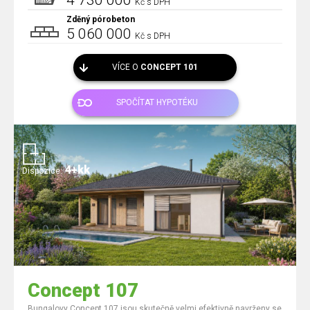
4 730 000
Kč s DPH
Zděný pórobeton
5 060 000
Kč s DPH
VÍCE O
CONCEPT 101
SPOČÍTAT HYPOTÉKU
4+kk
Dispozice:
Concept 107
Bungalovy Concept 107 jsou skutečně velmi efektivně navrženy se