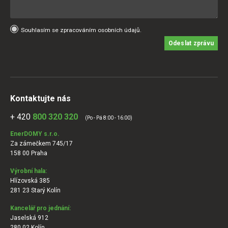
Souhlasím se zpracováním osobních údajů.
Odeslat zprávu
Kontaktujte nás
+ 420
800 320 320
(Po - Pá 8:00 - 16:00)
EnerDOMY s.r.o.
Za zámečkem 745/17
158 00 Praha
Výrobní hala:
Hlízovská 385
281 23 Starý Kolín
Kancelář pro jednání:
Jaselská 912
280 02 Kolín