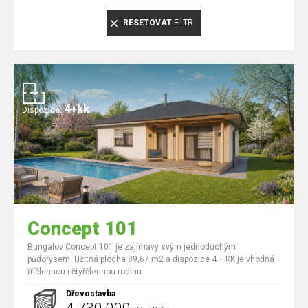
RESETOVAT
FILTR
4+kk
Dispozice:
Concept 101
Bungalov Concept 101 je zajímavý svým jednoduchým
půdorysem. Užitná plocha 89,67 m2 a dispozice 4 + KK je vhodná
tříčlennou i čtyřčlennou rodinu.
Dřevostavba