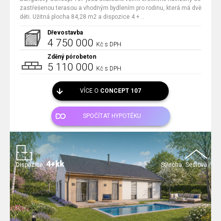
zastřešenou terasou a vhodným bydlením pro rodinu, která má dvě
děti. Užitná plocha 84,28 m2 a dispozice 4 + ..
Dřevostavba
4 750 000
Kč s DPH
Zděný pórobeton
5 110 000
Kč s DPH
VÍCE O
CONCEPT 107
SPOČÍTAT HYPOTÉKU
4+kk
Dispozice:
Střecha:
Sedlová