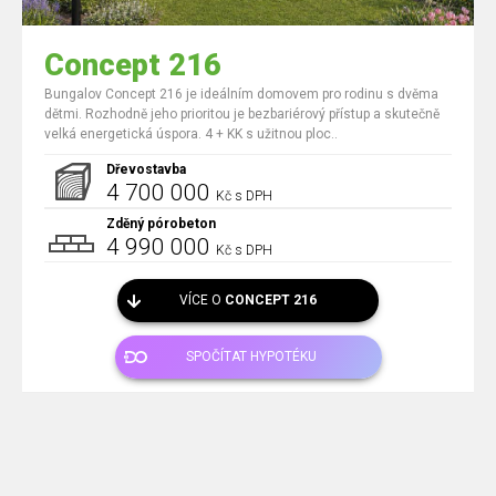
Concept 216
Bungalov Concept 216 je ideálním domovem pro rodinu s dvěma
dětmi. Rozhodně jeho prioritou je bezbariérový přístup a skutečně
velká energetická úspora. 4 + KK s užitnou ploc..
Dřevostavba
4 700 000
Kč s DPH
Zděný pórobeton
4 990 000
Kč s DPH
VÍCE O
CONCEPT 216
SPOČÍTAT HYPOTÉKU