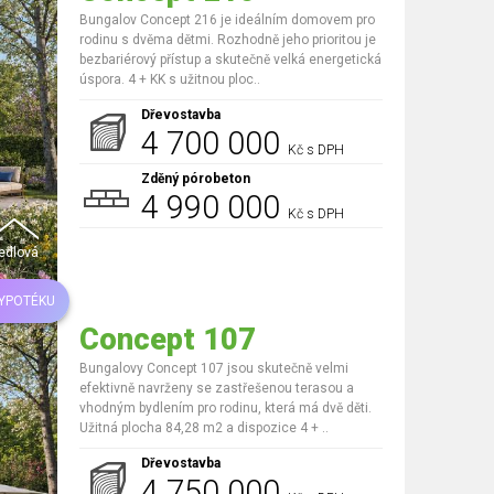
Bungalov Concept 216 je ideálním domovem pro
rodinu s dvěma dětmi. Rozhodně jeho prioritou je
bezbariérový přístup a skutečně velká energetická
úspora. 4 + KK s užitnou ploc..
Dřevostavba
4 700 000
Kč s DPH
Zděný pórobeton
4 990 000
Kč s DPH
edlová
HYPOTÉKU
Concept 107
Bungalovy Concept 107 jsou skutečně velmi
efektivně navrženy se zastřešenou terasou a
vhodným bydlením pro rodinu, která má dvě děti.
Užitná plocha 84,28 m2 a dispozice 4 + ..
Dřevostavba
4 750 000