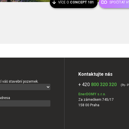
VÍCE O
CONCEPT 101
SPOČÍTAT 
Kontaktujte nás
í váš stavební pozemek.
+ 420
800 320 320
(Po - P
EnerDOMY s.r.o.
adresa
Za zámečkem 745/17
158 00 Praha