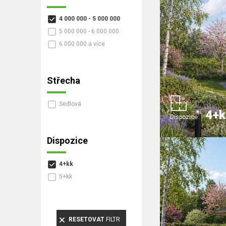
4 000 000 - 5 000 000
5 000 000 - 6 000 000
6 000 000 a více
Střecha
Sedlová
4+k
Dispozice:
Dispozice
4+kk
5+kk
RESETOVAT
FILTR