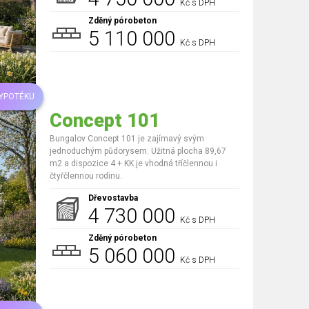
Kč s DPH
Zděný pórobeton
5 110 000
Kč s DPH
HYPOTÉKU
Concept 101
Bungalov Concept 101 je zajímavý svým
jednoduchým půdorysem. Užitná plocha 89,67
m2 a dispozice 4 + KK je vhodná tříčlennou i
čtyřčlennou rodinu.
Dřevostavba
4 730 000
Kč s DPH
Zděný pórobeton
5 060 000
Kč s DPH