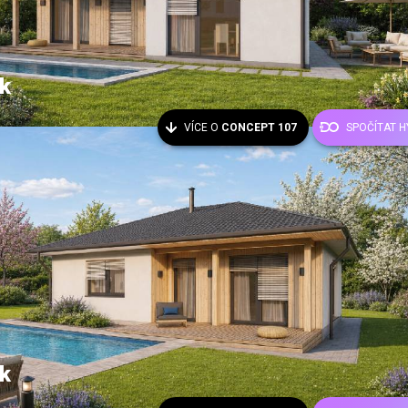
k
VÍCE O
CONCEPT 107
SPOČÍTAT 
k