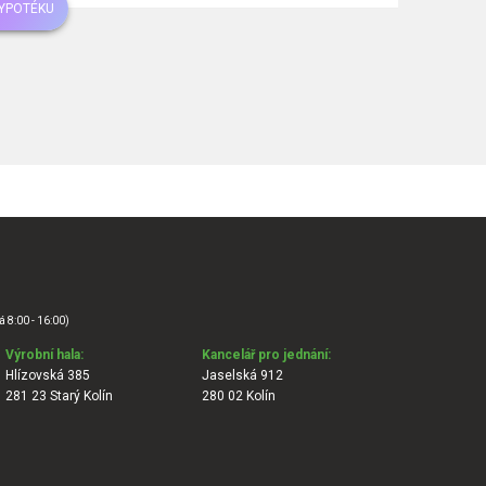
HYPOTÉKU
á 8:00 - 16:00)
Výrobní hala:
Kancelář pro jednání:
Hlízovská 385
Jaselská 912
281 23 Starý Kolín
280 02 Kolín