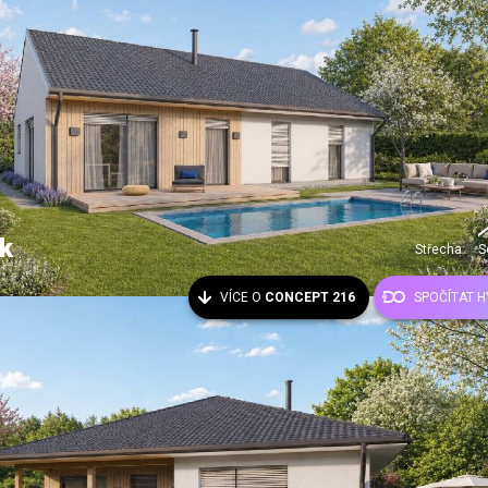
k
Střecha:
S
VÍCE O
CONCEPT 216
SPOČÍTAT 