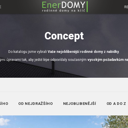
E
R
Concept
Do katalogu jsme vybrali
Vaše nejoblíbenější rodinné domy z nabídky
.
ými úpravami tak, aby ještě lépe odpovídaly současným
vysokým požadavkům na 
ŠÍHO
OD NEJDRAŽŠÍHO
NEJOBLIBENĚJŠÍ
OD A DO Z