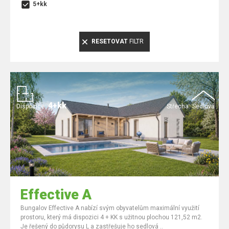
5+kk
RESETOVAT
FILTR
4+kk
Dispozice:
Střecha:
Sedlová
Effective A
Bungalov Effective A nabízí svým obyvatelům maximální využití
prostoru, který má dispozici 4 + KK s užitnou plochou 121,52 m2.
Je řešený do půdorysu L a zastřešuje ho sedlová ..