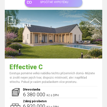
SPOČÍTAT HYPOTÉKU
5+kk
Dispozice:
Střecha:
Sedlová
Effective C
Existuje poměrně velká nabídka těchto přízemních domů- Můžete
si zvolit nejen jejich tvar, dispozic místností, ale i například
střechu. Pokud je vašim požadavkem více prostoru..
Dřevostavba
6 380 000
Kč s DPH
Zděný pórobeton
6 920 000