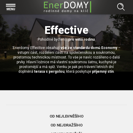
Prohlížet vše v kategorii Bungalovy
MENU
Start
Concept
Effective
Prohlížet vše v kategorii Projekty
Exclusive
Individuální projekty
Pohodlné bydlení i
pro větší rodinu
.
Effective
Prohlížet vše v kategorii Technologie
Enerdomy Effective obsahují
vše ze standardu domů Economy
–
Typové řešení
Economy
vstupní část, rozdělení částí na společenskou a soukromou,
Základová deska
prostornou technickou místnost. To vše je navíc rozšířeno o další
Prohlížet vše v kategorii Kontakt
prvky. Hlavní ložnice má vlastní soukromou šatnu, kuchyně je
Technologie domu
Pracovní pozice
prostornější a má spíž. Venku je pak pro trávení letních dní
Prohlížet vše v kategorii Magazín
doplněná
terasa s pergolou
, která poskytuje
příjemný stín
.
Zděné domy na klíč
Bezpečnost a ochrana osobních údajů
Financování výstavby rodinného domu
Dřevostavby
7 důvodů, proč si zvolit bungalov
Prohlížet vše v kategorii Realizace
Vytvořili jsme pro Vás nové stránky
RD Dobrovice
Bungalov, nebo patrový dům? Každý má svá pro a proti
Prohlížet vše v kategorii Reference
OD NEJLEVNĚŠÍHO
RD Sadská
Výhody a nevýhody dřevostaveb a zděných domů
Za jeden den pod střechou
OD NEJDRAŽŠÍHO
RD Zhoř u Jihlavy
Přízemní rodinné domy
Video EnerDOMY s.r.o.