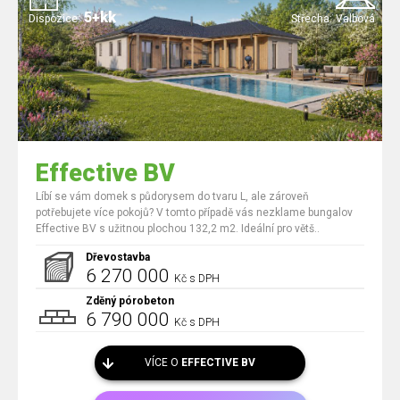
5+kk
Dispozice:
Střecha:
Valbová
Effective BV
Líbí se vám domek s půdorysem do tvaru L, ale zároveň
potřebujete více pokojů? V tomto případě vás nezklame bungalov
Effective BV s užitnou plochou 132,2 m2. Ideální pro větš..
Dřevostavba
6 270 000
Kč s DPH
Zděný pórobeton
6 790 000
Kč s DPH
VÍCE O
EFFECTIVE BV