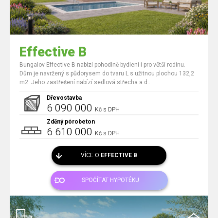
Effective B
Bungalov Effective B nabízí pohodlně bydlení i pro větší rodinu.
Dům je navržený s půdorysem do tvaru L s užitnou plochou 132,2
m2. Jeho zastřešení nabízí sedlová střecha a d..
Dřevostavba
6 090 000
Kč s DPH
Zděný pórobeton
6 610 000
Kč s DPH
VÍCE O
EFFECTIVE B
SPOČÍTAT HYPOTÉKU