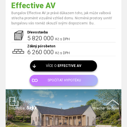
Effective AV
Bungalov Effective AV je právě důkazem toho, jak může valbová
střecha proměnit vizuálně vzhled domu. Nicméně prostory uvnitř
bungalovu vás rovněž okouzlí svými dispozicemi. Bu..
Dřevostavba
5 820 000
Kč s DPH
Zděný pórobeton
6 260 000
Kč s DPH
VÍCE O
EFFECTIVE AV
SPOČÍTAT HYPOTÉKU
5+kk
Dispozice:
Střecha:
Sedlová