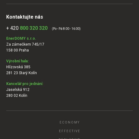
Kontaktujte nás
+ 420
800 320 320
(Po - Pá 8:00 - 16:00)
EnerDOMY s.r.o.
Za zámečkem 745/17
158 00 Praha
Výrobní hala:
Hlízovská 385
281 23 Starý Kolín
Kancelář pro jednání:
Jaselská 912
280 02 Kolín
ECONOMY
EFFECTIVE