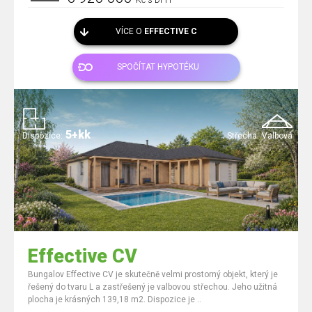
Kč s DPH
VÍCE O
EFFECTIVE C
SPOČÍTAT HYPOTÉKU
5+kk
Dispozice:
Střecha:
Valbová
Effective CV
Bungalov Effective CV je skutečně velmi prostorný objekt, který je
řešený do tvaru L a zastřešený je valbovou střechou. Jeho užitná
plocha je krásných 139,18 m2. Dispozice je ..