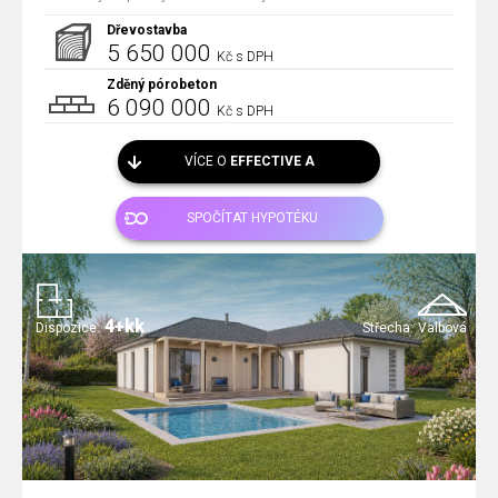
Dřevostavba
5 650 000
Kč s DPH
Zděný pórobeton
6 090 000
Kč s DPH
VÍCE O
EFFECTIVE A
SPOČÍTAT HYPOTÉKU
4+kk
Dispozice:
Střecha:
Valbová