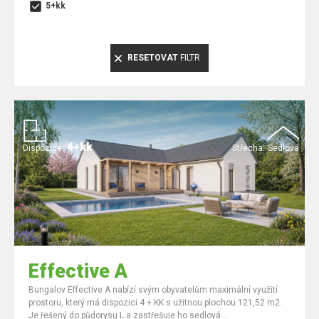
5+kk
RESETOVAT
FILTR
4+kk
Dispozice:
Střecha:
Sedlová
Effective A
Bungalov Effective A nabízí svým obyvatelům maximální využití
prostoru, který má dispozici 4 + KK s užitnou plochou 121,52 m2.
Je řešený do půdorysu L a zastřešuje ho sedlová ..