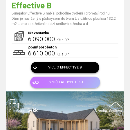
Effective B
Bungalov Effective B nabízí pohodlně bydlení i pro větší rodinu.
Dům je navržený s půdorysem do tvaru L s užitnou plochou 132,2
m2. Jeho zastřešení nabízí sedlová střecha a d..
Dřevostavba
6 090 000
Kč s DPH
Zděný pórobeton
6 610 000
Kč s DPH
VÍCE O
EFFECTIVE B
SPOČÍTAT HYPOTÉKU
5+kk
Dispozice:
Střecha:
Sedlová