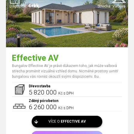
4+kk
Dispozice:
Střecha:
Valbová
Effective AV
Bungalov Effective AV je právě důkazem toho, jak může valbová
střecha proměnit vizuálně vzhled domu. Nicméně prostory uvnitř
bungalovu vás rovněž okouzlí svými dispozicemi. Bu..
Dřevostavba
5 820 000
Kč s DPH
Zděný pórobeton
6 260 000
Kč s DPH
VÍCE O
EFFECTIVE AV