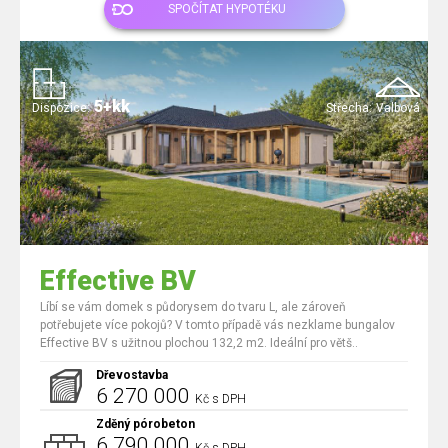
SPOČÍTAT HYPOTÉKU
5+kk
Dispozice:
Střecha:
Valbová
Effective BV
Líbí se vám domek s půdorysem do tvaru L, ale zároveň
potřebujete více pokojů? V tomto případě vás nezklame bungalov
Effective BV s užitnou plochou 132,2 m2. Ideální pro větš..
Dřevostavba
6 270 000
Kč s DPH
Zděný pórobeton
6 790 000