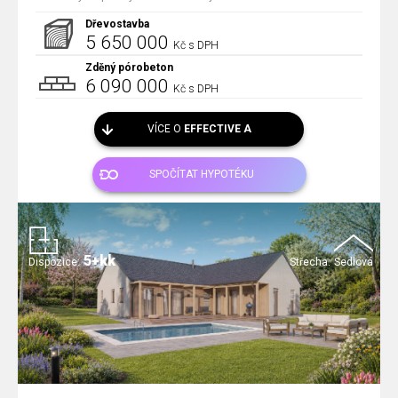
Dřevostavba
5 650 000
Kč s DPH
Zděný pórobeton
6 090 000
Kč s DPH
VÍCE O
EFFECTIVE A
SPOČÍTAT HYPOTÉKU
5+kk
Dispozice:
Střecha:
Sedlová