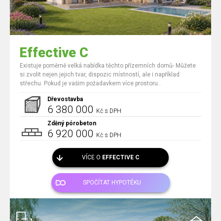
Effective C
Existuje poměrně velká nabídka těchto přízemních domů- Můžete
si zvolit nejen jejich tvar, dispozic místností, ale i například
střechu. Pokud je vašim požadavkem více prostoru..
Dřevostavba
6 380 000
Kč s DPH
Zděný pórobeton
6 920 000
Kč s DPH
VÍCE O
EFFECTIVE C
SPOČÍTAT HYPOTÉKU