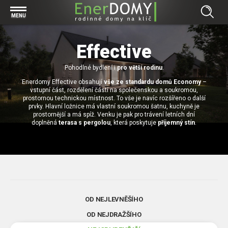
Prohlížet vše v kategorii Bungalovy
MENU
Start
Concept
Effective
Prohlížet vše v kategorii Projekty
Exclusive
Individuální projekty
Pohodlné bydlení i
pro větší rodinu
.
Effective
Prohlížet vše v kategorii Technologie
Enerdomy Effective obsahují
vše ze standardu domů Economy
–
Typové řešení
Economy
vstupní část, rozdělení částí na společenskou a soukromou,
Základová deska
prostornou technickou místnost. To vše je navíc rozšířeno o další
Prohlížet vše v kategorii Kontakt
prvky. Hlavní ložnice má vlastní soukromou šatnu, kuchyně je
Technologie domu
Pracovní pozice
prostornější a má spíž. Venku je pak pro trávení letních dní
Prohlížet vše v kategorii Magazín
doplněná
terasa s pergolou
, která poskytuje
příjemný stín
.
Zděné domy na klíč
Bezpečnost a ochrana osobních údajů
Financování výstavby rodinného domu
Dřevostavby
7 důvodů, proč si zvolit bungalov
Prohlížet vše v kategorii Realizace
Vytvořili jsme pro Vás nové stránky
RD Dobrovice
Bungalov, nebo patrový dům? Každý má svá pro a proti
Prohlížet vše v kategorii Reference
OD NEJLEVNĚŠÍHO
RD Sadská
Výhody a nevýhody dřevostaveb a zděných domů
Za jeden den pod střechou
OD NEJDRAŽŠÍHO
RD Zhoř u Jihlavy
Přízemní rodinné domy
Video EnerDOMY s.r.o.