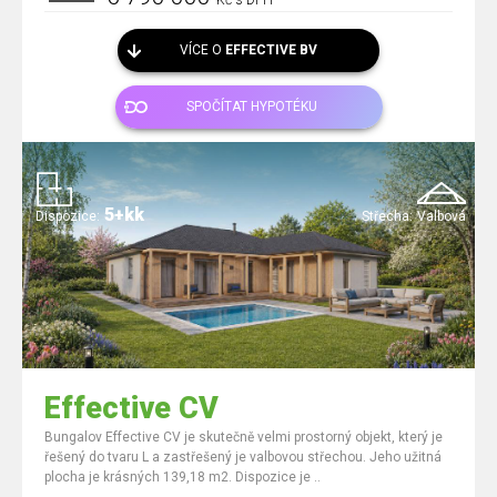
Kč s DPH
VÍCE O
EFFECTIVE BV
SPOČÍTAT HYPOTÉKU
5+kk
Dispozice:
Střecha:
Valbová
Effective CV
Bungalov Effective CV je skutečně velmi prostorný objekt, který je
řešený do tvaru L a zastřešený je valbovou střechou. Jeho užitná
plocha je krásných 139,18 m2. Dispozice je ..