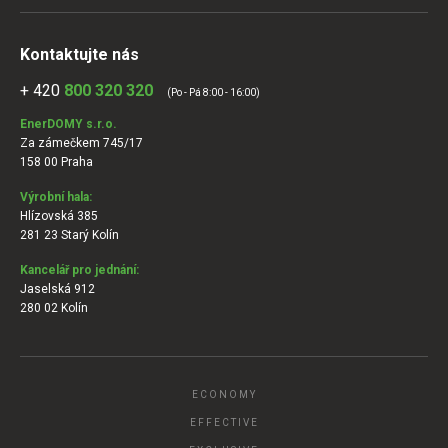
Kontaktujte nás
+ 420
800 320 320
(Po - Pá 8:00 - 16:00)
EnerDOMY s.r.o.
Za zámečkem 745/17
158 00 Praha
Výrobní hala:
Hlízovská 385
281 23 Starý Kolín
Kancelář pro jednání:
Jaselská 912
280 02 Kolín
ECONOMY
EFFECTIVE