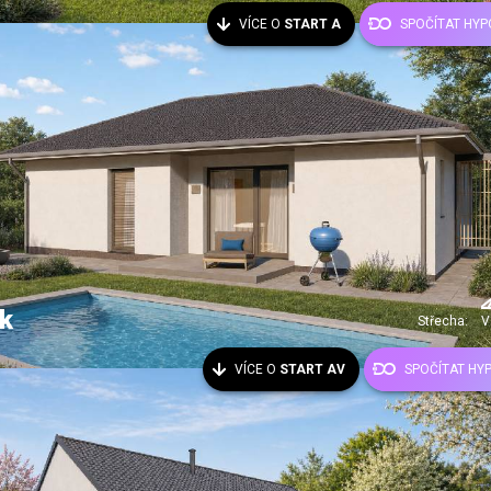
VÍCE O
START A
SPOČÍTAT HYP
k
Střecha:
V
VÍCE O
START AV
SPOČÍTAT HY