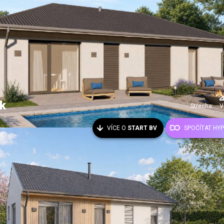
k
Střecha:
V
VÍCE O
START BV
SPOČÍTAT HY