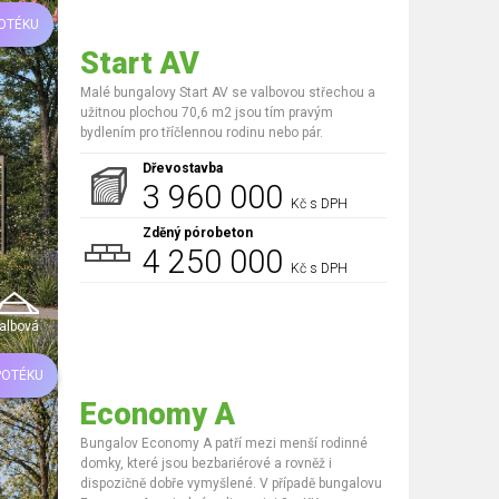
OTÉKU
Start AV
Malé bungalovy Start AV se valbovou střechou a
užitnou plochou 70,6 m2 jsou tím pravým
bydlením pro tříčlennou rodinu nebo pár.
Dřevostavba
3 960 000
Kč s DPH
Zděný pórobeton
4 250 000
Kč s DPH
albová
POTÉKU
Economy A
Bungalov Economy A patří mezi menší rodinné
domky, které jsou bezbariérové a rovněž i
dispozičně dobře vymyšlené. V případě bungalovu