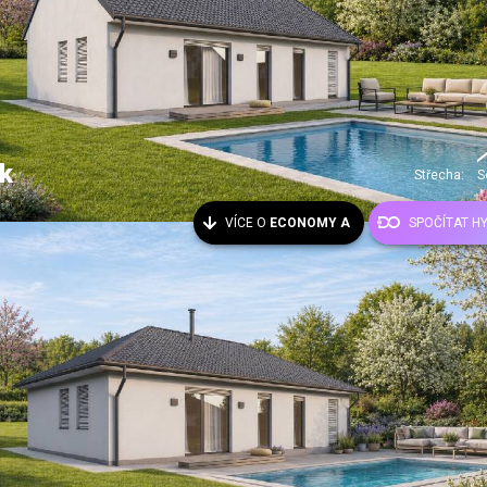
k
Střecha:
S
VÍCE O
ECONOMY A
SPOČÍTAT H