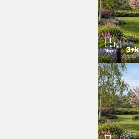
3+k
Dispozice: