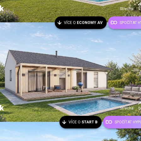
k
Střecha:
V
VÍCE O
ECONOMY AV
SPOČÍTAT 
k
Střecha:
S
VÍCE O
START B
SPOČÍTAT HYP