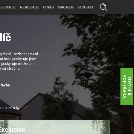
EFERENCE
REALIZACE
O NÁS
MAGAZÍN
KONTAKT
líč
 bydlení. Rozhodně
není
 řada poskytuje jistý
 poskytuje možnost si
ovou střechu.
P
A
R
Y
C
H
L
Á
O
P
T
Á
V
K
tavba
.
budoucím bydlení.
Exclusive