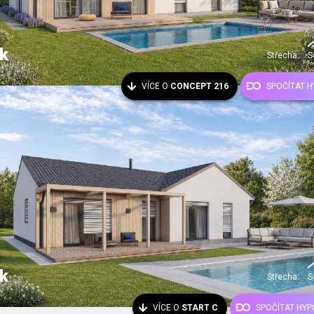
k
Střecha:
S
VÍCE O
CONCEPT 216
SPOČÍTAT 
k
Střecha:
S
VÍCE O
START C
SPOČÍTAT HYP