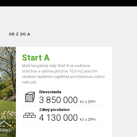
OD Z DO A
Start A
Malé bungalovy řady Start A se sedlovou
střechou a užitnou plochou 70,6 m2 jsou tím
ideálním bydlením například pro tříčlennou rodinu
nebo pár.
Dřevostavba
3 850 000
Kč s DPH
Zděný pórobeton
4 130 000
Kč s DPH
edlová