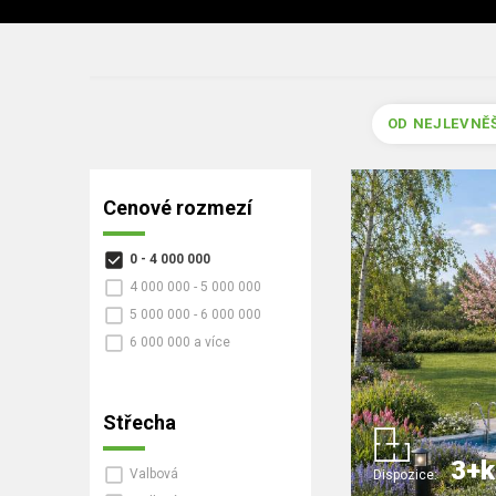
OD NEJLEVNĚ
Cenové rozmezí
0 - 4 000 000
4 000 000 - 5 000 000
5 000 000 - 6 000 000
6 000 000 a více
Střecha
3+k
Valbová
Dispozice: