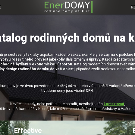
E
R
talog rodinných domů na k
ů je sestavený tak, aby uspokojil každého zákazníka, který se zajímá o podobné
ýbavu rozšířit nebo provést jakékoliv další změny a úpravy.
Každá představovaná
pohodlné bydlení s ekonomickou úsporou.
Katalog moderních dřevostaveb vám
ný design rodinného domku do vaší oblasti
, případně zvolit sedlovou nebo valb
bungalov je ve dvou provedeních -
zděný dům
a nebo v úspornější variantě
dřevos
Uvedené ceny jsou včetně DPH.
Nevíte-li si rady, nebo potřebujete poradit, neváhejte nás
kontaktovat
,
štívit v naší kanceláři v Kolíně, kde můžeme společně probrat představy o Vašem 
Effective