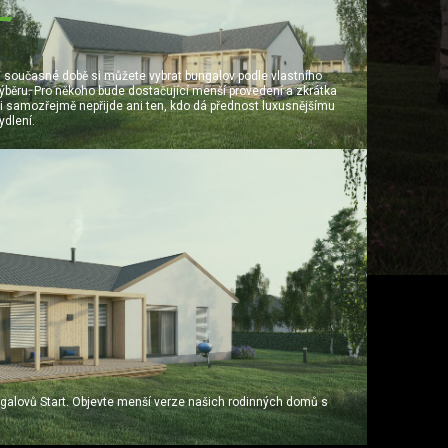
 současné době si můžete vybrat bungalov podle vlastního
ýběru. Pro někoho bude dostačující menší provedení a zkrátka
i samozřejmě nepřijde ani ten, kdo dá přednost luxusnějšímu
ydlení.
galovů Start. Objevte menší verze našich rodinných domů s