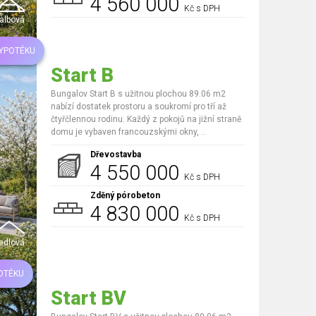
4 560 000
Kč s DPH
albová
HYPOTÉKU
Start B
Bungalov Start B s užitnou plochou 89.06 m2
nabízí dostatek prostoru a soukromí pro tří až
čtyřčlennou rodinu. Každý z pokojů na jižní straně
domu je vybaven francouzskými okny, ..
Dřevostavba
4 550 000
Kč s DPH
Zděný pórobeton
4 830 000
Kč s DPH
edlová
OTÉKU
Start BV