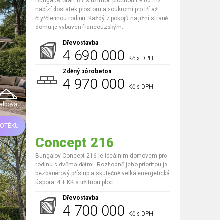
Bungalov Start BV s užitnou plochou 89.06 m2
nabízí dostatek prostoru a soukromí pro tří až
čtyřčlennou rodinu. Každý z pokojů na jižní straně
domu je vybaven francouzským..
Dřevostavba
4 690 000
Kč s DPH
Zděný pórobeton
4 970 000
Kč s DPH
albová
POTÉKU
Concept 216
Bungalov Concept 216 je ideálním domovem pro
rodinu s dvěma dětmi. Rozhodně jeho prioritou je
bezbariérový přístup a skutečně velká energetická
úspora. 4 + KK s užitnou ploc..
Dřevostavba
4 700 000
Kč s DPH