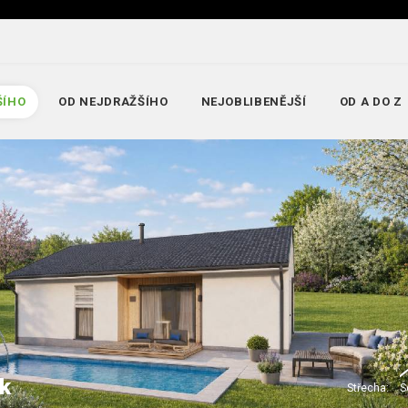
ŠÍHO
OD NEJDRAŽŠÍHO
NEJOBLIBENĚJŠÍ
OD A DO Z
k
Střecha:
S