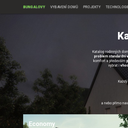
BUNGALOVY
VYBAVENÍ DOMŮ
PROJEKTY
TECHNOLOGI
Ka
Katalog rodinných dom
problém standardní v
komfort a především
vybrat i
vhod
Každý 
a nebo přímo nav
Economy