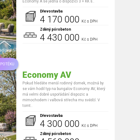
Economy A se jedná o dispozici 3 + KK s..
Dřevostavba
4 170 000
Kč s DPH
Zděný pórobeton
4 430 000
Kč s DPH
edlová
YPOTÉKU
Economy AV
Pokud hledáte menší rodinný domek, možná by
se vám hodil typ na bungalov Economy AV, který
má velmi dobré uspořádání dispozic a
mimochodem i valbová střecha mu svědčí. V
tomt..
Dřevostavba
4 300 000
Kč s DPH
Zděný pórobeton