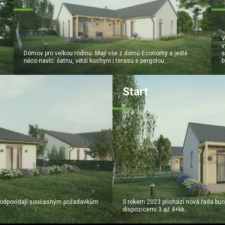
V
v
Domov pro velkou rodinu. Mají vše z domů Economy a ještě
s
něco navíc: šatnu, větší kuchyni i terasu s pergolou.
b
Start
pe odpovídají současným požadavkům
S rokem 2023 přichází nová řada bun
dispozicemi 3 až 4+kk.