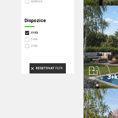
Sedlová
Dispozice
4+kk
5+kk
3+kk
RESETOVAT
FILTR
3+k
Dispozice: