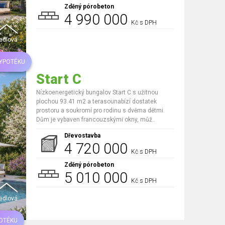
Zděný pórobeton
4 990 000
Kč s DPH
edlová
HYPOTÉKU
Start C
Nízkoenergetický bungalov Start C s užitnou
plochou 93.41 m2 a terasounabízí dostatek
prostoru a soukromí pro rodinu s dvěma dětmi.
Dům je vybaven francouzskými okny, můž..
Dřevostavba
4 720 000
Kč s DPH
Zděný pórobeton
5 010 000
Kč s DPH
edlová
OTÉKU