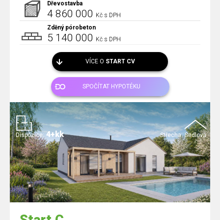
Dřevostavba
4 860 000
Kč s DPH
Zděný pórobeton
5 140 000
Kč s DPH
VÍCE O
START CV
SPOČÍTAT HYPOTÉKU
4+kk
Dispozice:
Střecha:
Sedlová