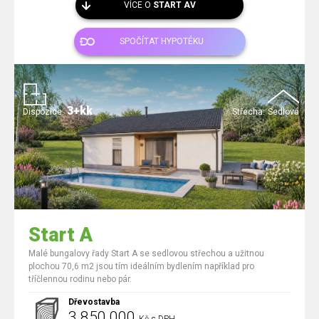
VÍCE O
START AV
SPOČÍTAT HYPOTÉKU
3+kk
Dispozice:
Střecha:
Sedlová
Start A
Malé bungalovy řady Start A se sedlovou střechou a užitnou
plochou 70,6 m2 jsou tím ideálním bydlením například pro
tříčlennou rodinu nebo pár.
Dřevostavba
3 850 000