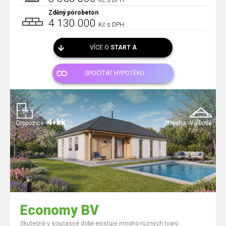
Kč s DPH
Zděný pórobeton
4 130 000
Kč s DPH
VÍCE O
START A
SPOČÍTAT HYPOTÉKU
4+kk
Dispozice:
Střecha:
Valbová
Economy BV
Skutečně v současné době existuje mnoho různých tvarů