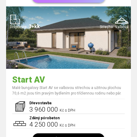
3+kk
Dispozice:
Střecha:
Valbová
Start AV
Malé bungalovy Start AV se valbovou střechou a užitnou plochou
70,6 m2 jsou tím pravým bydlením pro tříčlennou rodinu nebo pár.
Dřevostavba
3 960 000
Kč s DPH
Zděný pórobeton
4 250 000
Kč s DPH