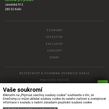
Kancelář pro jednání:
Jaselská 912
280 02 Kolín
ECONOMY
EFFECTIVE
EXCLUSIVE
CONCEPT
START
BEZPEČNOST A OCHRANA OSOBNÍCH ÚDAJŮ
PRACOVNÍ POZICE
P
A
Vaše soukromí
R
Y
C
H
L
Á
O
P
T
Á
V
K
Kliknutím na „Přijmout všechny soubory cookie“ souhlasíte s tím, že
© 2022, Ener DOMY, s.r.o.
EnerDomy.cz může ukládat soubory cookie do vašeho zařízení a zveřejňovat
informace v souladu s našimi zásadami používání souborů cookie.