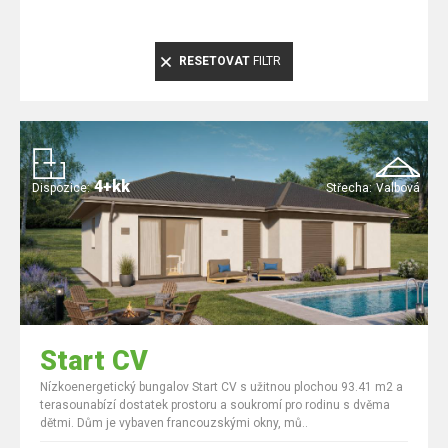
RESETOVAT
FILTR
4+kk
Dispozice:
Střecha:
Valbová
Start CV
Nízkoenergetický bungalov Start CV s užitnou plochou 93.41 m2 a
terasounabízí dostatek prostoru a soukromí pro rodinu s dvěma
dětmi. Dům je vybaven francouzskými okny, mů..