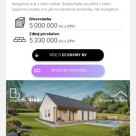
bungalovů a je z čeho vybírat. Bezpochyby se jedná o velmi
úspornou stavbu a to jak na náročnost pozemku, tak energetick..
Dřevostavba
5 000 000
Kč s DPH
Zděný pórobeton
5 330 000
Kč s DPH
VÍCE O
ECONOMY BV
SPOČÍTAT HYPOTÉKU
4+kk
Dispozice:
Střecha:
Sedlová