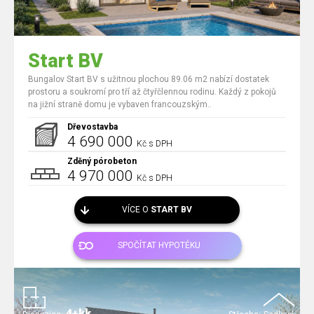
Start BV
Bungalov Start BV s užitnou plochou 89.06 m2 nabízí dostatek
prostoru a soukromí pro tří až čtyřčlennou rodinu. Každý z pokojů
na jižní straně domu je vybaven francouzským..
Dřevostavba
4 690 000
Kč s DPH
Zděný pórobeton
4 970 000
Kč s DPH
VÍCE O
START BV
SPOČÍTAT HYPOTÉKU
4+kk