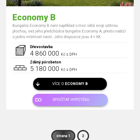
Economy B
Bungalov Economy B není například o moc větší svojí užitnou
plochou, než jeho předchůdce bungalov Economy A, přesto nabízí
o jednu místnost navíc. Jeho dispozice jsou 4 + KK ..
Dřevostavba
4 860 000
Kč s DPH
Zděný pórobeton
5 180 000
Kč s DPH
VÍCE O
ECONOMY B
SPOČÍTAT HYPOTÉKU
strana 1
2