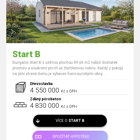
Dispozice:
Střecha:
Sedlová
Start B
Bungalov Start B s užitnou plochou 89.06 m2 nabízí dostatek
prostoru a soukromí pro tří až čtyřčlennou rodinu. Každý z pokojů
na jižní straně domu je vybaven francouzskými okny, ..
Dřevostavba
4 550 000
Kč s DPH
Zděný pórobeton
4 830 000
Kč s DPH
VÍCE O
START B
SPOČÍTAT HYPOTÉKU