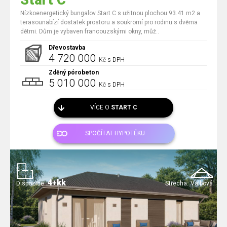
Start C
Nízkoenergetický bungalov Start C s užitnou plochou 93.41 m2 a
terasounabízí dostatek prostoru a soukromí pro rodinu s dvěma
dětmi. Dům je vybaven francouzskými okny, můž..
Dřevostavba
4 720 000
Kč s DPH
Zděný pórobeton
5 010 000
Kč s DPH
VÍCE O
START C
SPOČÍTAT HYPOTÉKU
4+kk
Dispozice:
Střecha:
Valbová