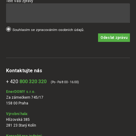
Text Vaší zprávy
Souhlasím se zpracováním osobních údajů.
Odeslat zprávu
Kontaktujte nás
+ 420
800 320 320
(Po - Pá 8:00 - 16:00)
EnerDOMY s.r.o.
Za zámečkem 745/17
158 00 Praha
Výrobní hala:
Hlízovská 385
281 23 Starý Kolín