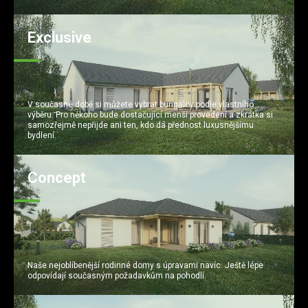
Exclusive
V současné době si můžete vybrat bungalov podle vlastního
výběru. Pro někoho bude dostačující menší provedení a zkrátka si
samozřejmě nepřijde ani ten, kdo dá přednost luxusnějšímu
bydlení.
Concept
Naše nejoblíbenější rodinné domy s úpravami navíc. Ještě lépe
odpovídají současným požadavkům na pohodlí.