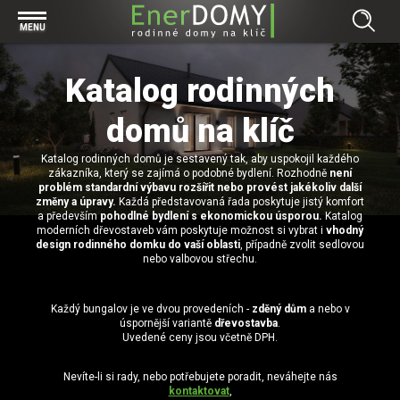
Prohlížet vše v kategorii Bungalovy
MENU
Start
Concept
Katalog rodinných
Prohlížet vše v kategorii Projekty
Exclusive
Individuální projekty
domů na klíč
Effective
Prohlížet vše v kategorii Technologie
Typové řešení
Economy
Katalog rodinných domů je sestavený tak, aby uspokojil každého
Základová deska
Prohlížet vše v kategorii Kontakt
zákazníka, který se zajímá o podobné bydlení. Rozhodně
není
problém standardní výbavu rozšířit nebo provést jakékoliv další
Technologie domu
Pracovní pozice
změny a úpravy.
Každá představovaná řada poskytuje jistý komfort
Prohlížet vše v kategorii Magazín
a především
pohodlné bydlení s ekonomickou úsporou.
Katalog
Zděné domy na klíč
Bezpečnost a ochrana osobních údajů
moderních dřevostaveb vám poskytuje možnost si vybrat i
vhodný
Financování výstavby rodinného domu
design rodinného domku do vaší oblasti
, případně zvolit sedlovou
Dřevostavby
nebo valbovou střechu.
7 důvodů, proč si zvolit bungalov
Prohlížet vše v kategorii Realizace
Vytvořili jsme pro Vás nové stránky
Každý bungalov je ve dvou provedeních -
zděný dům
a nebo v
úspornější variantě
dřevostavba
.
RD Dobrovice
Bungalov, nebo patrový dům? Každý má svá pro a proti
Prohlížet vše v kategorii Reference
Uvedené ceny jsou včetně DPH.
RD Sadská
Výhody a nevýhody dřevostaveb a zděných domů
Za jeden den pod střechou
Nevíte-li si rady, nebo potřebujete poradit, neváhejte nás
RD Zhoř u Jihlavy
Přízemní rodinné domy
kontaktovat
,
Video EnerDOMY s.r.o.