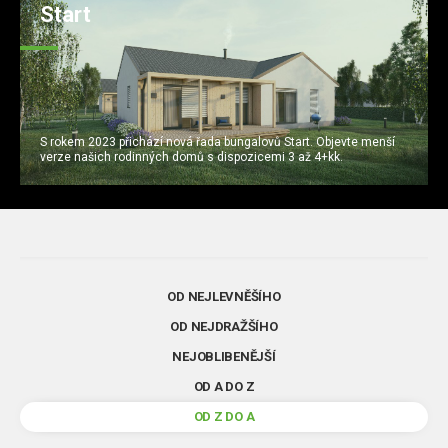
Start
S rokem 2023 přichází nová řada bungalovů Start. Objevte menší
verze našich rodinných domů s dispozicemi 3 až 4+kk.
OD NEJLEVNĚŠÍHO
OD NEJDRAŽŠÍHO
NEJOBLIBENĚJŠÍ
OD A DO Z
OD Z DO A