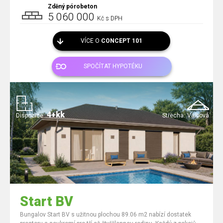
Zděný pórobeton
5 060 000
Kč s DPH
VÍCE O
CONCEPT 101
SPOČÍTAT HYPOTÉKU
4+kk
Dispozice:
Střecha:
Valbová
Start BV
Bungalov Start BV s užitnou plochou 89.06 m2 nabízí dostatek