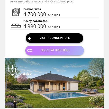
velká energetická úspora. 4 + KK s užitnou ploc..
Dřevostavba
4 700 000
Kč s DPH
Zděný pórobeton
4 990 000
Kč s DPH
VÍCE O
CONCEPT 216
SPOČÍTAT HYPOTÉKU
4+kk
Dispozice: