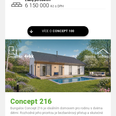
Zděný pórobeton
6 150 000
Kč s DPH
VÍCE O
CONCEPT 100
4+kk
Dispozice:
Střecha:
Sedlová
Concept 216
Bungalov Concept 216 je ideálním domovem pro rodinu s dvěma
dětmi. Rozhodně jeho prioritou je bezbariérový přístup a skutečně