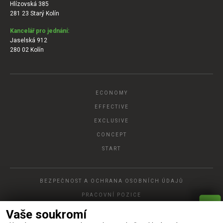
Hlízovská 385
281 23 Starý Kolín
Kancelář pro jednání:
Jaselská 912
280 02 Kolín
ECONOMY
EFFECTIVE
EXCLUSIVE
CONCEPT
START
BEZPEČNOST A OCHRANA OSOBNÍCH ÚDAJŮ
PRACOVNÍ POZICE
Vaše soukromí