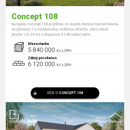
Concept 108
Bungalov Concept 108 je jednou ze staveb, která je tvarově řešena
do písmene T a má klasickou sedlovou střechu. Jeho užitná
plocha 122,34 m2 a dispozice 4 + KK nabízí velmi ..
Dřevostavba
5 840 000
Kč s DPH
Zděný pórobeton
6 120 000
Kč s DPH
VÍCE O
CONCEPT 108
4+kk
Dispozice:
Střecha:
Sedlová