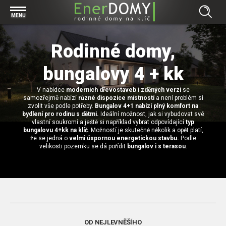
Prohlížet vše v kategorii Bungalovy
MENU
Start
Concept
Rodinné domy,
Prohlížet vše v kategorii Projekty
Exclusive
bungalovy 4 + kk
Individuální projekty
Effective
Prohlížet vše v kategorii Technologie
Typové řešení
Economy
V nabídce
moderních dřevostaveb i zděných verzí
se
Základová deska
Prohlížet vše v kategorii Kontakt
samozřejmě nabízí
různé dispozice místností
a není problém si
zvolit vše podle potřeby.
Bungalov 4+1 nabízí plný komfort na
Technologie domu
Pracovní pozice
bydlení pro rodinu s dětmi.
Ideální možnost, jak si vybudovat své
Prohlížet vše v kategorii Magazín
vlastní soukromí a ještě si například vybrat odpovídající
typ
Zděné domy na klíč
Bezpečnost a ochrana osobních údajů
bungalovu 4+kk na klíč
. Možností je skutečně několik a opět platí,
Financování výstavby rodinného domu
že se jedná o
velmi úspornou energetickou stavbu.
Podle
Dřevostavby
velikosti pozemku se dá pořídit
bungalov i s terasou
.
7 důvodů, proč si zvolit bungalov
Prohlížet vše v kategorii Realizace
Vytvořili jsme pro Vás nové stránky
RD Dobrovice
Bungalov, nebo patrový dům? Každý má svá pro a proti
Prohlížet vše v kategorii Reference
RD Sadská
Výhody a nevýhody dřevostaveb a zděných domů
Za jeden den pod střechou
RD Zhoř u Jihlavy
Přízemní rodinné domy
OD NEJLEVNĚŠÍHO
Video EnerDOMY s.r.o.