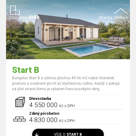
4+kk
Dispozice:
Střecha:
Sedlová
Start B
Bungalov Start B s užitnou plochou 89.06 m2 nabízí dostatek
prostoru a soukromí pro tří až čtyřčlennou rodinu. Každý z pokojů
na jižní straně domu je vybaven francouzskými okny, ..
Dřevostavba
4 550 000
Kč s DPH
Zděný pórobeton
4 830 000
Kč s DPH
VÍCE O
START B