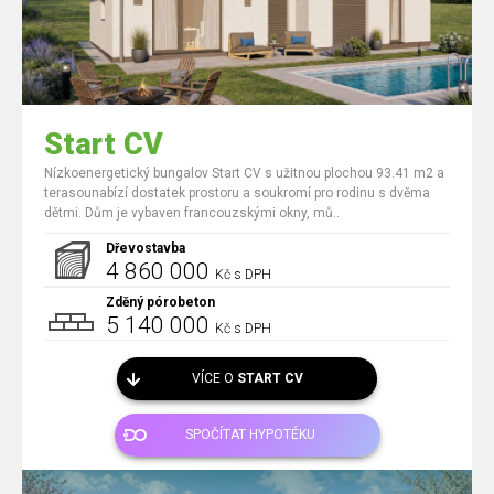
Start CV
Nízkoenergetický bungalov Start CV s užitnou plochou 93.41 m2 a
terasounabízí dostatek prostoru a soukromí pro rodinu s dvěma
dětmi. Dům je vybaven francouzskými okny, mů..
Dřevostavba
4 860 000
Kč s DPH
Zděný pórobeton
5 140 000
Kč s DPH
VÍCE O
START CV
SPOČÍTAT HYPOTÉKU