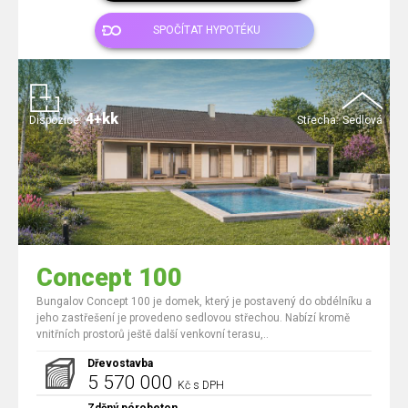
SPOČÍTAT HYPOTÉKU
4+kk
Dispozice:
Střecha:
Sedlová
Concept 100
Bungalov Concept 100 je domek, který je postavený do obdélníku a
jeho zastřešení je provedeno sedlovou střechou. Nabízí kromě
vnitřních prostorů ještě další venkovní terasu,..
Dřevostavba
5 570 000
Kč s DPH