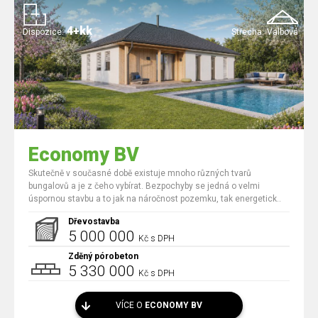
4+kk
Dispozice:
Střecha:
Valbová
Economy BV
Skutečně v současné době existuje mnoho různých tvarů
bungalovů a je z čeho vybírat. Bezpochyby se jedná o velmi
úspornou stavbu a to jak na náročnost pozemku, tak energetick..
Dřevostavba
5 000 000
Kč s DPH
Zděný pórobeton
5 330 000
Kč s DPH
VÍCE O
ECONOMY BV