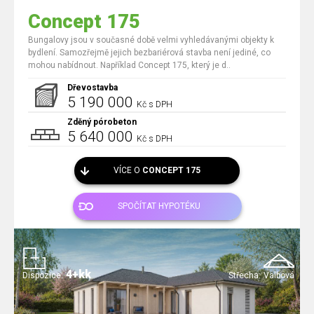
Concept 175
Bungalovy jsou v současné době velmi vyhledávanými objekty k
bydlení. Samozřejmě jejich bezbariérová stavba není jediné, co
mohou nabídnout. Například Concept 175, který je d..
Dřevostavba
5 190 000
Kč s DPH
Zděný pórobeton
5 640 000
Kč s DPH
VÍCE O
CONCEPT 175
SPOČÍTAT HYPOTÉKU
4+kk
Dispozice:
Střecha:
Valbová