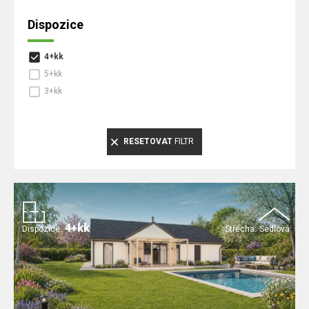
Dispozice
4+kk
5+kk
3+kk
RESETOVAT
FILTR
4+kk
Dispozice:
Střecha:
Sedlová