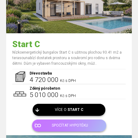
Start C
Nízkoenergetický bungalov Start C s užitnou plochou 93.41 m2 a
terasounabízí dostatek prostoru a soukromí pro rodinu s dvěma
dětmi. Dům je vybaven francouzskými okny, můž..
Dřevostavba
4 720 000
Kč s DPH
Zděný pórobeton
5 010 000
Kč s DPH
VÍCE O
START C
SPOČÍTAT HYPOTÉKU