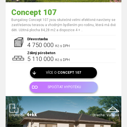
Concept 107
Bungalovy Concept 107 jsou skutečně velmi efektivně navrženy se
zastřešenou terasou a vhodným bydlením pro rodinu, která má dvě
děti. Užitná plocha 84,28 m2 a dispozice 4 + ..
Dřevostavba
4 750 000
Kč s DPH
Zděný pórobeton
5 110 000
Kč s DPH
VÍCE O
CONCEPT 107
SPOČÍTAT HYPOTÉKU
4+kk
Dispozice:
Střecha:
Valbová