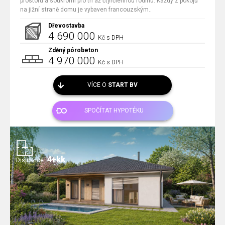
prostoru a soukromí pro tří až čtyřčlennou rodinu. Každý z pokojů
na jižní straně domu je vybaven francouzským..
Dřevostavba
4 690 000
Kč s DPH
Zděný pórobeton
4 970 000
Kč s DPH
VÍCE O
START BV
SPOČÍTAT HYPOTÉKU
4+kk
Dispozice: