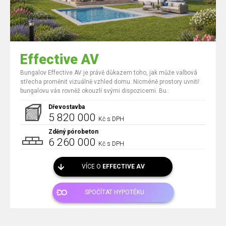
Effective AV
Bungalov Effective AV je právě důkazem toho, jak může valbová
střecha proměnit vizuálně vzhled domu. Nicméně prostory uvnitř
bungalovu vás rovněž okouzlí svými dispozicemi. Bu..
Dřevostavba
5 820 000
Kč s DPH
Zděný pórobeton
6 260 000
Kč s DPH
VÍCE O
EFFECTIVE AV
SPOČÍTAT HYPOTÉKU