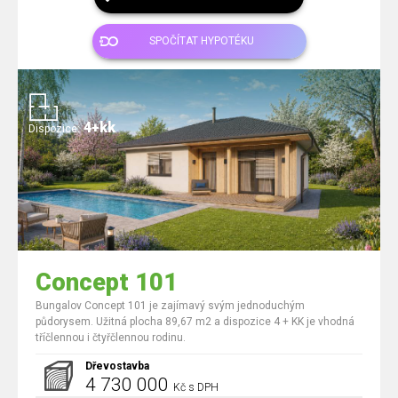
SPOČÍTAT HYPOTÉKU
4+kk
Dispozice:
Concept 101
Bungalov Concept 101 je zajímavý svým jednoduchým
půdorysem. Užitná plocha 89,67 m2 a dispozice 4 + KK je vhodná
tříčlennou i čtyřčlennou rodinu.
Dřevostavba
4 730 000
Kč s DPH