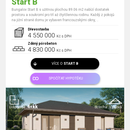
Start B
Bungalov Start B s užitnou plochou 89.06 m2 nabízí dostatek
prostoru a soukromí pro tří až čtyřčlennou rodinu. Každý z pokojů
na jižní straně domu je vybaven francouzskými okny, ..
Dřevostavba
4 550 000
Kč s DPH
Zděný pórobeton
4 830 000
Kč s DPH
VÍCE O
START B
SPOČÍTAT HYPOTÉKU
4+kk
Dispozice:
Střecha:
Valbová