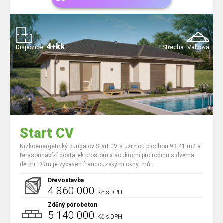
4+kk
Dispozice:
Střecha:
Valbová
Start CV
Nízkoenergetický bungalov Start CV s užitnou plochou 93.41 m2 a
terasounabízí dostatek prostoru a soukromí pro rodinu s dvěma
dětmi. Dům je vybaven francouzskými okny, mů..
Dřevostavba
4 860 000
Kč s DPH
Zděný pórobeton
5 140 000
Kč s DPH