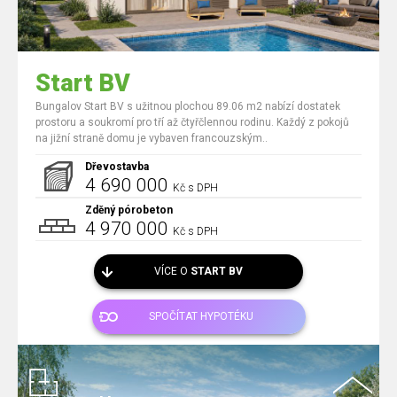
Start BV
Bungalov Start BV s užitnou plochou 89.06 m2 nabízí dostatek
prostoru a soukromí pro tří až čtyřčlennou rodinu. Každý z pokojů
na jižní straně domu je vybaven francouzským..
Dřevostavba
4 690 000
Kč s DPH
Zděný pórobeton
4 970 000
Kč s DPH
VÍCE O
START BV
SPOČÍTAT HYPOTÉKU