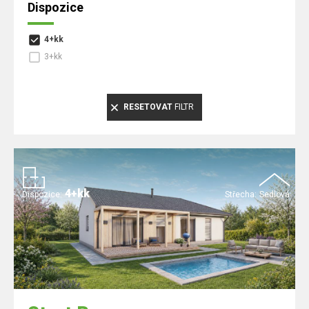
Dispozice
4+kk
3+kk
RESETOVAT
FILTR
4+kk
Dispozice:
Střecha:
Sedlová