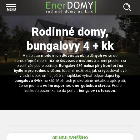
Prohlížet vše v kategorii Bungalovy
MENU
Start
Concept
Rodinné domy,
Prohlížet vše v kategorii Projekty
Exclusive
bungalovy 4 + kk
Individuální projekty
Effective
Prohlížet vše v kategorii Technologie
Typové řešení
Economy
V nabídce
moderních dřevostaveb i zděných verzí
se
Základová deska
Prohlížet vše v kategorii Kontakt
samozřejmě nabízí
různé dispozice místností
a není problém si
zvolit vše podle potřeby.
Bungalov 4+1 nabízí plný komfort na
Technologie domu
Pracovní pozice
bydlení pro rodinu s dětmi.
Ideální možnost, jak si vybudovat své
Prohlížet vše v kategorii Magazín
vlastní soukromí a ještě si například vybrat odpovídající
typ
Zděné domy na klíč
Bezpečnost a ochrana osobních údajů
bungalovu 4+kk na klíč
. Možností je skutečně několik a opět platí,
Financování výstavby rodinného domu
že se jedná o
velmi úspornou energetickou stavbu.
Podle
Dřevostavby
velikosti pozemku se dá pořídit
bungalov i s terasou
.
7 důvodů, proč si zvolit bungalov
Prohlížet vše v kategorii Realizace
Vytvořili jsme pro Vás nové stránky
RD Dobrovice
Bungalov, nebo patrový dům? Každý má svá pro a proti
Prohlížet vše v kategorii Reference
RD Sadská
Výhody a nevýhody dřevostaveb a zděných domů
Za jeden den pod střechou
RD Zhoř u Jihlavy
Přízemní rodinné domy
OD NEJLEVNĚŠÍHO
Video EnerDOMY s.r.o.