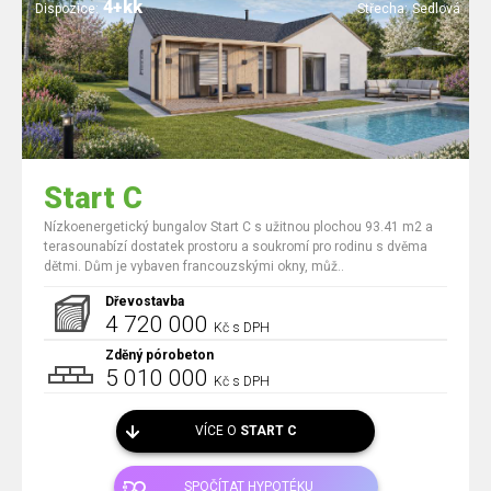
4+kk
Dispozice:
Střecha:
Sedlová
Start C
Nízkoenergetický bungalov Start C s užitnou plochou 93.41 m2 a
terasounabízí dostatek prostoru a soukromí pro rodinu s dvěma
dětmi. Dům je vybaven francouzskými okny, můž..
Dřevostavba
4 720 000
Kč s DPH
Zděný pórobeton
5 010 000
Kč s DPH
VÍCE O
START C
SPOČÍTAT HYPOTÉKU