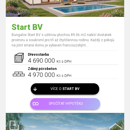
Start BV
Bungalov Start BV s užitnou plochou 89.06 m2 nabízí dostatek
prostoru a soukromí pro tří až čtyřčlennou rodinu. Každý z pokojů
na jižní straně domu je vybaven francouzským..
Dřevostavba
4 690 000
Kč s DPH
Zděný pórobeton
4 970 000
Kč s DPH
VÍCE O
START BV
SPOČÍTAT HYPOTÉKU