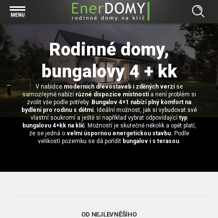
Prohlížet vše v kategorii Bungalovy
MENU
Start
Concept
Rodinné domy,
Prohlížet vše v kategorii Projekty
Exclusive
bungalovy 4 + kk
Individuální projekty
Effective
Prohlížet vše v kategorii Technologie
Typové řešení
Economy
V nabídce
moderních dřevostaveb i zděných verzí
se
Základová deska
Prohlížet vše v kategorii Kontakt
samozřejmě nabízí
různé dispozice místností
a není problém si
zvolit vše podle potřeby.
Bungalov 4+1 nabízí plný komfort na
Technologie domu
Pracovní pozice
bydlení pro rodinu s dětmi.
Ideální možnost, jak si vybudovat své
Prohlížet vše v kategorii Magazín
vlastní soukromí a ještě si například vybrat odpovídající
typ
Zděné domy na klíč
Bezpečnost a ochrana osobních údajů
bungalovu 4+kk na klíč
. Možností je skutečně několik a opět platí,
Financování výstavby rodinného domu
že se jedná o
velmi úspornou energetickou stavbu.
Podle
Dřevostavby
velikosti pozemku se dá pořídit
bungalov i s terasou
.
7 důvodů, proč si zvolit bungalov
Prohlížet vše v kategorii Realizace
Vytvořili jsme pro Vás nové stránky
RD Dobrovice
Bungalov, nebo patrový dům? Každý má svá pro a proti
Prohlížet vše v kategorii Reference
RD Sadská
Výhody a nevýhody dřevostaveb a zděných domů
Za jeden den pod střechou
RD Zhoř u Jihlavy
Přízemní rodinné domy
OD NEJLEVNĚŠÍHO
Video EnerDOMY s.r.o.