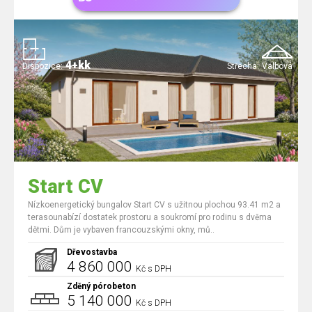
4+kk
Dispozice:
Střecha:
Valbová
Start CV
Nízkoenergetický bungalov Start CV s užitnou plochou 93.41 m2 a
terasounabízí dostatek prostoru a soukromí pro rodinu s dvěma
dětmi. Dům je vybaven francouzskými okny, mů..
Dřevostavba
4 860 000
Kč s DPH
Zděný pórobeton
5 140 000
Kč s DPH