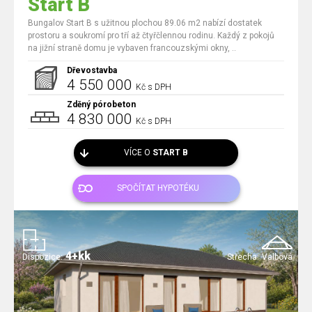
Start B
Bungalov Start B s užitnou plochou 89.06 m2 nabízí dostatek
prostoru a soukromí pro tří až čtyřčlennou rodinu. Každý z pokojů
na jižní straně domu je vybaven francouzskými okny, ..
Dřevostavba
4 550 000
Kč s DPH
Zděný pórobeton
4 830 000
Kč s DPH
VÍCE O
START B
SPOČÍTAT HYPOTÉKU
4+kk
Dispozice:
Střecha:
Valbová