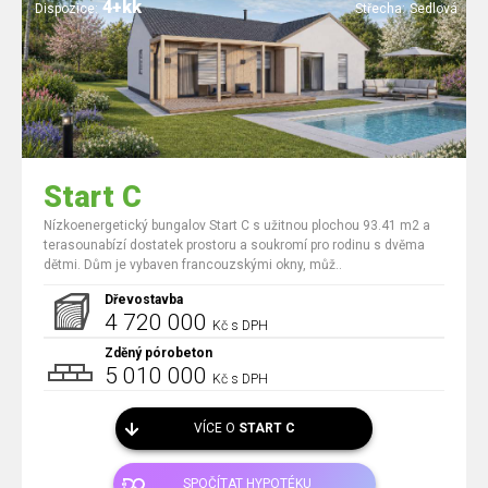
4+kk
Dispozice:
Střecha:
Sedlová
Start C
Nízkoenergetický bungalov Start C s užitnou plochou 93.41 m2 a
terasounabízí dostatek prostoru a soukromí pro rodinu s dvěma
dětmi. Dům je vybaven francouzskými okny, můž..
Dřevostavba
4 720 000
Kč s DPH
Zděný pórobeton
5 010 000
Kč s DPH
VÍCE O
START C
SPOČÍTAT HYPOTÉKU