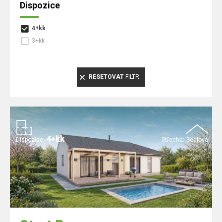
Dispozice
4+kk
3+kk
RESETOVAT
FILTR
4+kk
Dispozice:
Střecha:
Sedlová